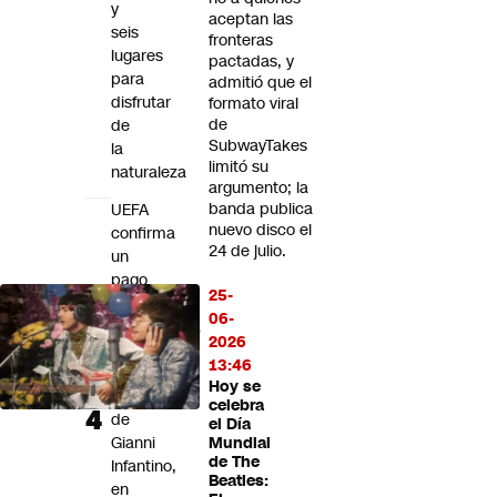
y
aceptan las
seis
fronteras
lugares
pactadas, y
para
admitió que el
disfrutar
formato viral
de
de
SubwayTakes
la
limitó su
naturaleza
argumento; la
banda publica
UEFA
nuevo disco el
confirma
24 de julio.
un
pago
25-
a
06-
exempleada
2026
durante
13:46
la
Hoy se
gestión
celebra
de
el Día
Gianni
Mundial
de The
Infantino,
Beatles:
en