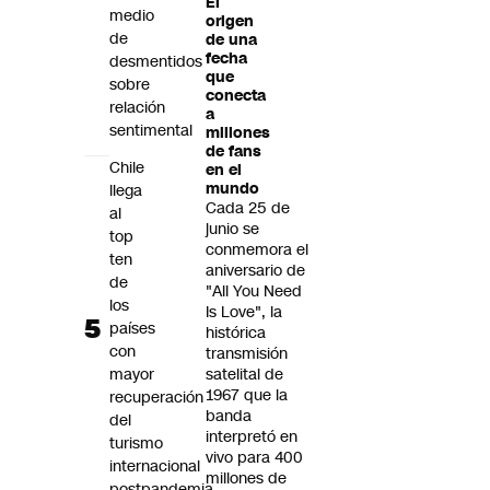
El
medio
origen
de
de una
fecha
desmentidos
que
sobre
conecta
relación
a
sentimental
millones
de fans
Chile
en el
mundo
llega
Cada 25 de
al
junio se
top
conmemora el
ten
aniversario de
de
"All You Need
los
Is Love", la
países
histórica
con
transmisión
mayor
satelital de
1967 que la
recuperación
banda
del
interpretó en
turismo
vivo para 400
internacional
millones de
postpandemia