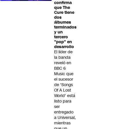
confirma
que The
Cure tiene
dos
álbumes
terminados
y un
tercero
"pop" en
desarrollo
El líder de
la banda
reveló en
BBC 6
Music que
el sucesor
de 'Songs
Of A Lost
World' está
listo para
ser
entregado
a Universal,
mientras
que un