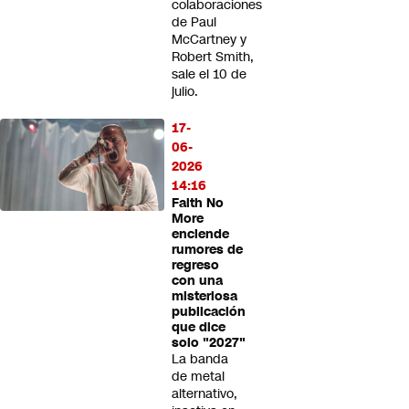
colaboraciones
de Paul
McCartney y
Robert Smith,
sale el 10 de
julio.
17-
06-
2026
14:16
Faith No
More
enciende
rumores de
regreso
con una
misteriosa
publicación
que dice
solo "2027"
La banda
de metal
alternativo,