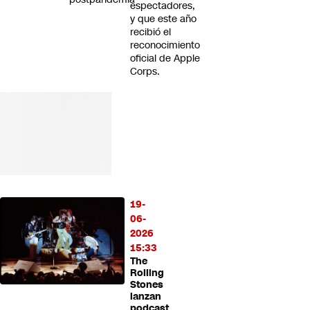
espectadores,
y que este año
recibió el
reconocimiento
oficial de Apple
Corps.
19-
06-
2026
15:33
The
Rolling
Stones
lanzan
podcast