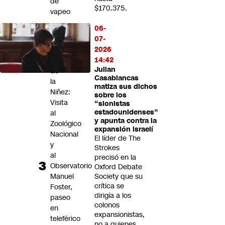
de
$170.375.
vapeo
06-
Panoramas
07-
por
2026
el
14:42
Día
Julian
de
Casablancas
la
matiza sus dichos
Niñez:
sobre los
Visita
“sionistas
estadounidenses”
al
y apunta contra la
Zoológico
expansión israelí
Nacional
El líder de The
y
Strokes
al
precisó en la
Observatorio
Oxford Debate
Manuel
Society que su
crítica se
Foster,
dirigía a los
paseo
colonos
en
expansionistas,
teleférico
no a quienes