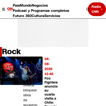
País
Mundo
Negocios
Radio
Podcast y Programas completos
CNN
Futuro 360
Cultura
Servicios
Rock
País
06-
LO
Mundo
08-
MÁS
Negocios
2026
LEÍDO
Deportes
12:46
Foo
Programas completos
Tribunal
Fighters
Cultura
ordena
anuncia
Servicios
bloquear
su
Bits
cuarta
sitios
visita a
CNN Data
de
Chile:
CNN tiempo
apuestas