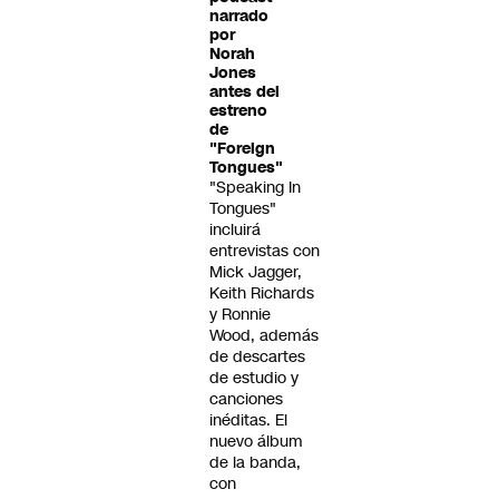
narrado
por
Norah
Jones
antes del
estreno
de
"Foreign
Tongues"
"Speaking In
Tongues"
incluirá
entrevistas con
Mick Jagger,
Keith Richards
y Ronnie
Wood, además
de descartes
de estudio y
canciones
inéditas. El
nuevo álbum
de la banda,
con