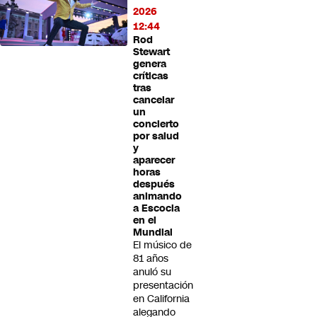
2026
12:44
Rod
Stewart
genera
críticas
tras
cancelar
un
concierto
por salud
y
aparecer
horas
después
animando
a Escocia
en el
Mundial
El músico de
81 años
anuló su
presentación
en California
alegando