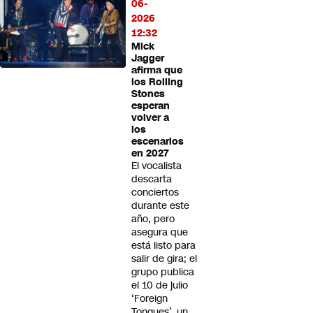
06-
2026
12:32
Mick
Jagger
afirma que
los Rolling
Stones
esperan
volver a
los
escenarios
en 2027
El vocalista
descarta
conciertos
durante este
año, pero
asegura que
está listo para
salir de gira; el
grupo publica
el 10 de julio
‘Foreign
Tongues’, un