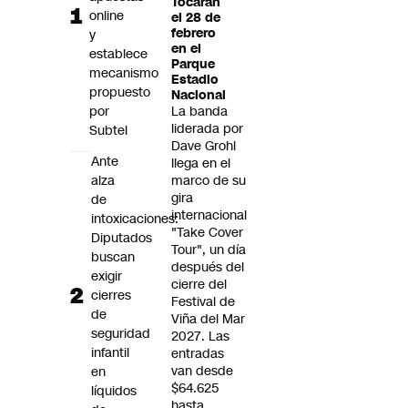
Tocarán
Futuro 360
online
el 28 de
febrero
y
Opinión
en el
establece
Parque
mecanismo
Estadio
propuesto
Nacional
por
La banda
liderada por
Subtel
Dave Grohl
Ante
llega en el
alza
marco de su
gira
de
internacional
intoxicaciones:
"Take Cover
Diputados
Tour", un día
buscan
después del
exigir
cierre del
cierres
Festival de
de
Viña del Mar
seguridad
2027. Las
infantil
entradas
van desde
en
$64.625
líquidos
hasta