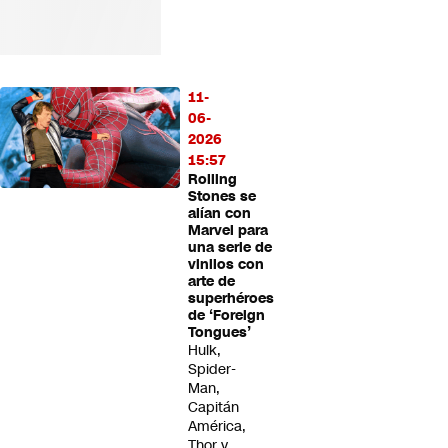
11-
06-
2026
15:57
Rolling
Stones se
alían con
Marvel para
una serie de
vinilos con
arte de
superhéroes
de ‘Foreign
Tongues’
Hulk,
Spider-
Man,
Capitán
América,
Thor y