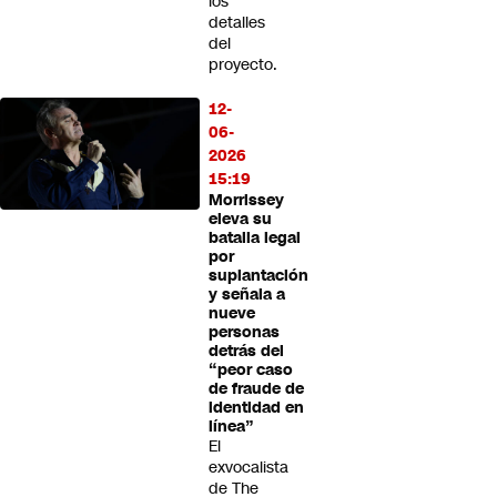
los
detalles
del
proyecto.
12-
06-
2026
15:19
Morrissey
eleva su
batalla legal
por
suplantación
y señala a
nueve
personas
detrás del
“peor caso
de fraude de
identidad en
línea”
El
exvocalista
de The