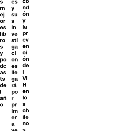
co
s
es
nd
m
y
ón
ej
su
y
or
s
la
es
in
pr
lib
ve
ev
ro
sti
en
s
ga
ci
y
ci
ón
po
on
de
dc
es
l
as
lle
VI
ts
ga
H
de
rá
en
l
po
lo
añ
r
s
o
pr
ch
im
ile
er
no
a
s
ve