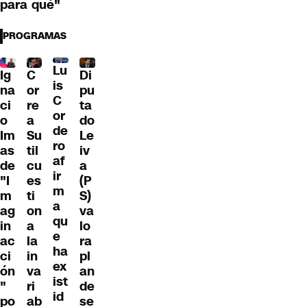
para qué"
PROGRAMAS
Lu
Ig
C
Di
is
na
or
pu
C
ci
re
ta
or
o
a
do
de
Im
Su
Le
ro
as
til
iv
af
de
cu
a
ir
"I
es
(P
m
m
ti
S)
a
ag
on
va
qu
in
a
lo
e
ac
la
ra
ha
ci
in
pl
ex
ón
va
an
ist
"
ri
de
id
po
ab
se