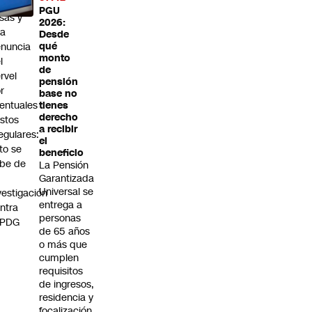
rmas
PGU
lsas y
2026:
na
Desde
nuncia
qué
monto
l
de
rvel
pensión
r
base no
entuales
tienes
derecho
stos
a recibir
regulares:
el
to se
beneficio
be de
La Pensión
Garantizada
Universal se
vestigación
entrega a
ntra
personas
 PDG
de 65 años
o más que
cumplen
requisitos
de ingresos,
residencia y
focalización.