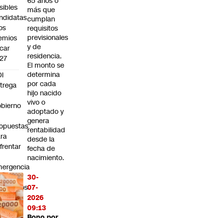
65 años o
sibles
más que
ndidatas
cumplan
los
requisitos
previsionales
emios
y de
car
residencia.
27
El monto se
determina
I
por cada
trega
hijo nacido
vivo o
bierno
adoptado y
0
genera
opuestas
rentabilidad
ra
desde la
frentar
fecha de
nacimiento.
ergencia
boral:
30-
Queremos
07-
ue
2026
cuperar
09:13
Bono por