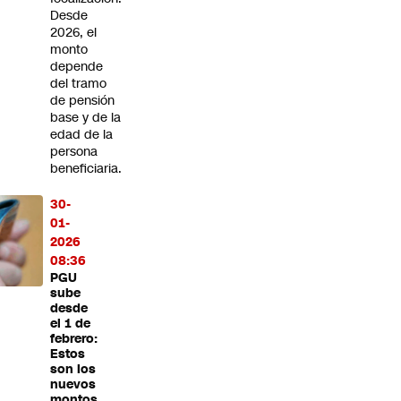
Desde
2026, el
monto
depende
del tramo
de pensión
base y de la
edad de la
persona
beneficiaria.
30-
01-
2026
08:36
PGU
sube
desde
el 1 de
febrero:
Estos
son los
nuevos
montos