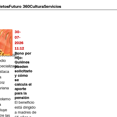
letos
Futuro 360
Cultura
Servicios
30-
MÁS
07-
O
2026
11:12
enera
Bono por
pectación”:
Hijo:
dio
Quiénes
pecializado
pueden
solicitarlo
staca
y cómo
a
se
triz
calcula el
riana
aporte
para la
pensión
rolamo
El beneficio
a
está dirigido
cluye
a madres de
tre las