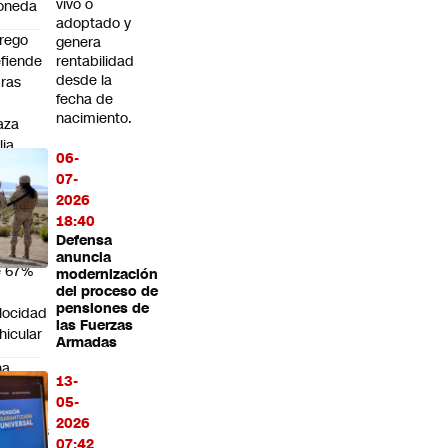
vivo o
oneda
adoptado y
rego
genera
fiende
rentabilidad
desde la
ras
fecha de
n
nacimiento.
aza
lia
06-
as
07-
tudio
2026
ue
18:40
vela
Defensa
ída
anuncia
e 67%
modernización
n
del proceso de
pensiones de
locidad
las Fuerzas
hicular
Armadas
na
13-
erella
05-
r
2026
esuntas
07:42