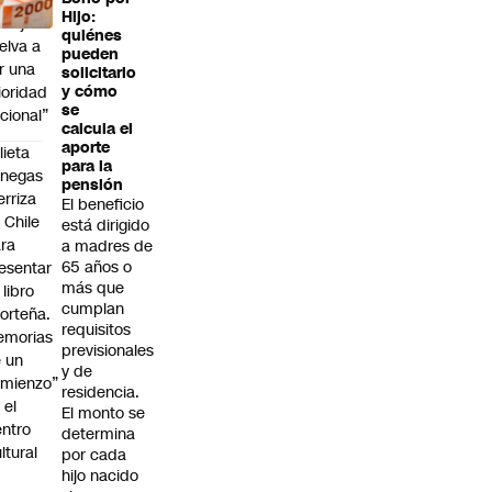
Hijo:
abajo
quiénes
elva a
pueden
r una
solicitarlo
ioridad
y cómo
se
cional”
calcula el
aporte
lieta
para la
enegas
pensión
erriza
El beneficio
 Chile
está dirigido
ra
a madres de
65 años o
esentar
más que
 libro
cumplan
orteña.
requisitos
emorias
previsionales
 un
y de
mienzo”
residencia.
 el
El monto se
ntro
determina
ltural
por cada
a
hijo nacido