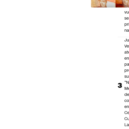
el
tr
vu
se
pr
na
Ju
V
at
en
pa
pr
su
“N
M
de
co
en
Ce
Cu
L