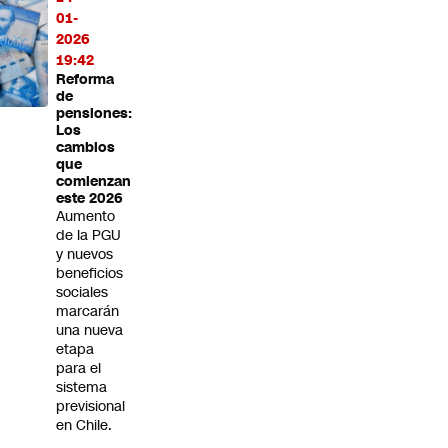
01-
2026
19:42
Reforma
de
pensiones:
Los
cambios
que
comienzan
este 2026
Aumento
de la PGU
y nuevos
beneficios
sociales
marcarán
una nueva
etapa
para el
sistema
previsional
en Chile.