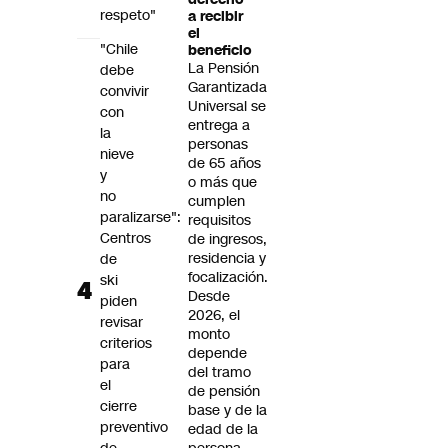
respeto"
a recibir
el
"Chile
beneficio
La Pensión
debe
Garantizada
convivir
Universal se
con
entrega a
la
personas
nieve
de 65 años
y
o más que
no
cumplen
paralizarse":
requisitos
Centros
de ingresos,
residencia y
de
focalización.
ski
Desde
piden
2026, el
revisar
monto
criterios
depende
para
del tramo
el
de pensión
cierre
base y de la
preventivo
edad de la