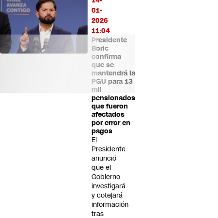
14-
01-
2026
11:04
Presidente
Boric
confirma
que se
mantendrá la
PGU para 13
mil
pensionados
que fueron
afectados
por error en
pagos
El
Presidente
anunció
que el
Gobierno
investigará
y cotejará
información
tras