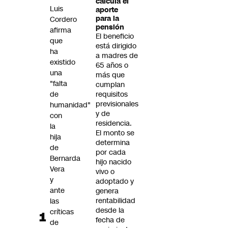
calcula el
Futuro 360
Luis
aporte
para la
Cordero
Opinión
pensión
afirma
El beneficio
que
está dirigido
ha
a madres de
existido
65 años o
una
más que
"falta
cumplan
de
requisitos
previsionales
humanidad"
y de
con
residencia.
la
El monto se
hija
determina
de
por cada
Bernarda
hijo nacido
Vera
vivo o
y
adoptado y
ante
genera
rentabilidad
las
desde la
críticas
fecha de
de