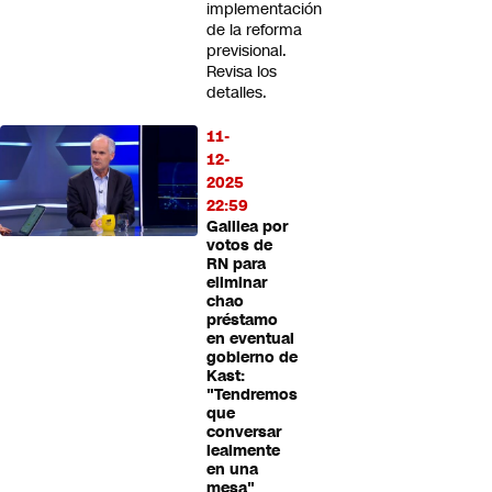
implementación
de la reforma
previsional.
Revisa los
detalles.
11-
12-
2025
22:59
Galilea por
votos de
RN para
eliminar
chao
préstamo
en eventual
gobierno de
Kast:
"Tendremos
que
conversar
lealmente
en una
mesa"