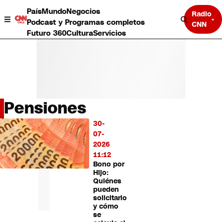
País
Mundo
Negocios
Radio
Podcast y Programas completos
CNN
Futuro 360
Cultura
Servicios
Pensiones
País
30-
LO
Mundo
07-
MÁS
Negocios
2026
LEÍDO
Deportes
11:12
Bono por
Programas completos
Hijo:
Cultura
Quiénes
Servicios
pueden
Bits
solicitarlo
y cómo
CNN Data
se
CNN tiempo