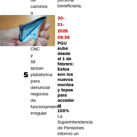
de
persona
beneficiaria.
caminos
a
30-
la
01-
montaña
2026
"Sin
08:36
Fachadas":
PGU
sube
CNC
desde
y
el 1 de
SII
febrero:
lanzan
Estos
plataforma
son los
nuevos
para
montos
denunciar
y topes
negocios
para
de
acceder
al
funcionamiento
100%
irregular
La
Superintendencia
de Pensiones
informó un