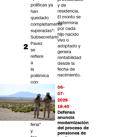
políticas ya
y de
residencia.
han
El monto se
quedado
determina
completamente
por cada
superadas":
hijo nacido
Subsecretario
vivo o
Pavez
adoptado y
se
genera
refiere
rentabilidad
a
desde la
la
fecha de
nacimiento.
polémica
con
06-
el
07-
senador
2026
Squella
18:40
"Señora
Defensa
anuncia
de
modernización
feria"
del proceso de
y
pensiones de