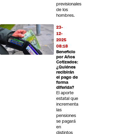
previsionales
de los
hombres.
23-
12-
2025
08:18
Beneficio
por Años
Cotizados:
¿Quiénes
recibirán
el pago de
forma
diferida?
El aporte
estatal que
incrementa
las
pensiones
se pagará
en
distintos