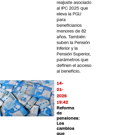
reajuste asociado
al IPC 2025 que
eleva la PGU
para
beneficiarios
menores de 82
años. También
suben la Pensión
Inferior y la
Pensión Superior,
parámetros que
definen el acceso
al beneficio.
14-
01-
2026
19:42
Reforma
de
pensiones:
Los
cambios
que