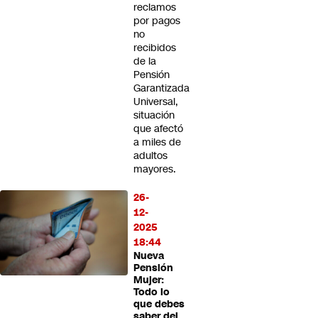
reclamos
por pagos
no
recibidos
de la
Pensión
Garantizada
Universal,
situación
que afectó
a miles de
adultos
mayores.
26-
12-
2025
18:44
Nueva
Pensión
Mujer:
Todo lo
que debes
saber del