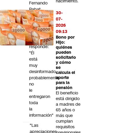
nacimiento.
Fernando
Rabat
30-
sobre
07-
la
2026
gestión
09:13
del
Bono por
caso
Hijo:
responde:
quiénes
pueden
"Él
solicitarlo
está
y cómo
muy
se
desinformado,
calcula el
probablemente
aporte
para la
no
pensión
le
El beneficio
entregaron
está dirigido
toda
a madres de
la
65 años o
información"
más que
cumplan
"Las
requisitos
apreciaciones
previsionales