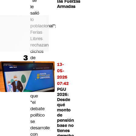
"se
las Fuerzas
le
Armadas
salió
lo
poblacional":
Ferias
Libres
rechazan
dichos
de
Camila
13-
Flores
05-
y
2026
llaman
07:42
a
PGU
2026:
que
Desde
"el
qué
debate
monto
político
de
pensión
se
base no
desarrolle
tienes
con
derecho