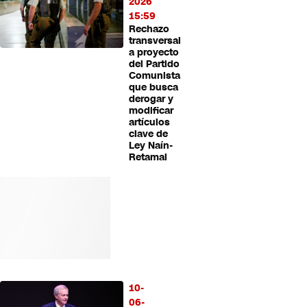
2026
15:59
Rechazo
transversal
a proyecto
del Partido
Comunista
que busca
derogar y
modificar
artículos
clave de
Ley Naín-
Retamal
10-
06-