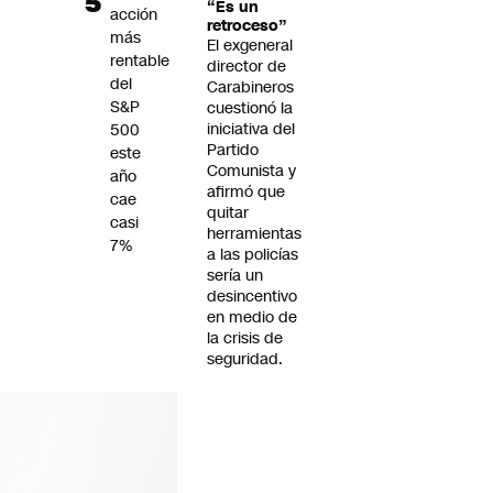
“Es un
acción
retroceso”
más
El exgeneral
rentable
director de
del
Carabineros
S&P
cuestionó la
iniciativa del
500
Partido
este
Comunista y
año
afirmó que
cae
quitar
casi
herramientas
7%
a las policías
sería un
desincentivo
en medio de
la crisis de
seguridad.