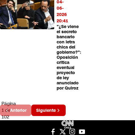
04-
06-
2026
20:41
"¿Se viene
el secreto
bancario
con letra
chica del
gobierno?":
Oposición
critica
eventual
proyecto
de ley
anunciado
por Quiroz
Página
1 de
Anterior
Siguiente
102