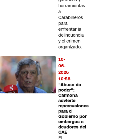
herramientas
a
Carabineros
para
enfrentar la
delincuencia
y el crimen
organizado.
10-
06-
2026
10:58
“Abuso de
poder”:
Carmona
advierte
repercusiones
para el
Gobierno por
embargos a
deudores del
CAE
El