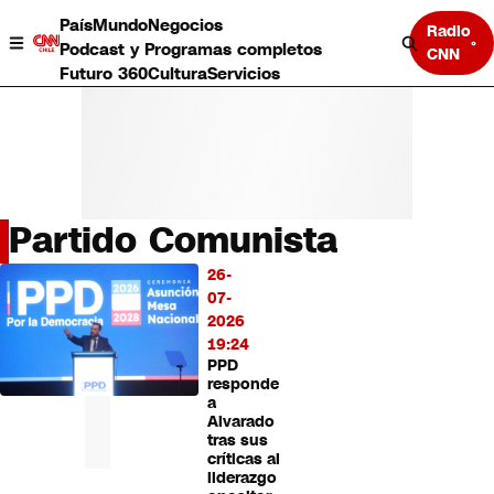
País
Mundo
Negocios
Radio
Podcast y Programas completos
CNN
Futuro 360
Cultura
Servicios
Partido Comunista
País
26-
LO
Mundo
07-
MÁS
Negocios
2026
LEÍDO
Deportes
19:24
PPD
Programas completos
responde
Cultura
a
Servicios
Alvarado
Bits
tras sus
críticas al
CNN Data
liderazgo
CNN tiempo