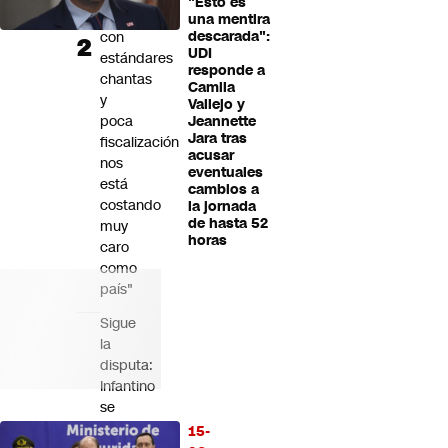
"Esto es
parte
una mentira
con
descarada":
UDI
estándares
responde a
chantas
Camila
y
Vallejo y
poca
Jeannette
Jara tras
fiscalización
acusar
nos
eventuales
está
cambios a
costando
la jornada
de hasta 52
muy
horas
caro
como
país"
Sigue
la
disputa:
Infantino
se
disculpa
15-