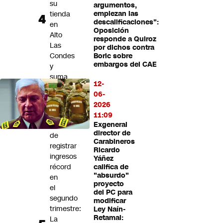
su
argumentos,
tienda
empiezan las
descalificaciones":
en
Oposición
Alto
responde a Quiroz
Las
por dichos contra
Condes
Boric sobre
embargos del CAE
y
suma
12-
nuevos
06-
servicios
2026
A
11:09
pesar
Exgeneral
director de
de
Carabineros
registrar
Ricardo
ingresos
Yáñez
récord
califica de
"absurdo"
en
proyecto
el
del PC para
segundo
modificar
trimestre:
Ley Naín-
Retamal:
La