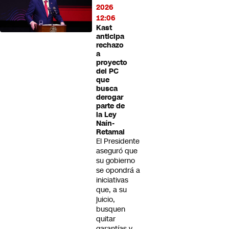
2026
12:06
Kast
anticipa
rechazo
a
proyecto
del PC
que
busca
derogar
parte de
la Ley
Naín-
Retamal
El Presidente
aseguró que
su gobierno
se opondrá a
iniciativas
que, a su
juicio,
busquen
quitar
garantías y