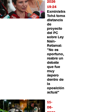
2026
19:24
Exministra
Tohá toma
distancia
de
proyecto
del PC
sobre Ley
Naín-
Retamal:
"No es
oportuno,
reabre un
debate
que fue
muy
áspero
dentro de
la
oposición
actual"
11-
06-