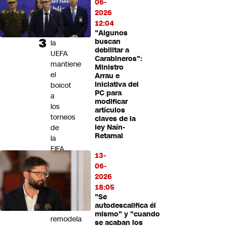
por
06-
los
2026
"errores",
12:04
pero
"Algunos
buscan
la
debilitar a
UEFA
Carabineros":
mantiene
Ministro
el
Arrau e
iniciativa del
boicot
PC para
a
modificar
los
artículos
torneos
claves de la
de
ley Naín-
Retamal
la
FIFA
13-
Cómo
06-
evoluciona
2026
el
18:05
"Se
retail:
autodescalifica él
Paris
mismo" y "cuando
remodela
se acaban los