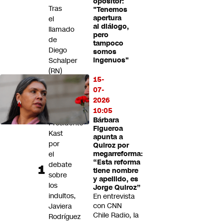
opositor:
Futuro 360
Tras
"Tenemos
apertura
el
Opinión
al diálogo,
llamado
pero
de
tampoco
Diego
somos
Schalper
ingenuos"
(RN)
15-
a
07-
"no
2026
torear"
10:05
al
Bárbara
Presidente
Figueroa
Kast
apunta a
por
Quiroz por
el
megarreforma:
“Esta reforma
debate
tiene nombre
sobre
y apellido, es
los
Jorge Quiroz”
indultos,
En entrevista
con CNN
Javiera
Chile Radio, la
Rodríguez