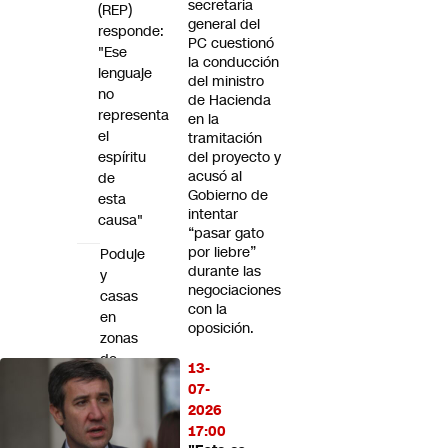
secretaria
(REP)
general del
responde:
PC cuestionó
"Ese
la conducción
lenguaje
del ministro
no
de Hacienda
representa
en la
el
tramitación
espíritu
del proyecto y
acusó al
de
Gobierno de
esta
intentar
causa"
“pasar gato
por liebre”
Poduje
durante las
y
negociaciones
casas
con la
en
oposición.
zonas
de
13-
inundación:
07-
"Construir
2026
en
17:00
cualquier