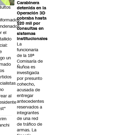
s
Carabinera
dultos
detenida en la
Operación 3D
cobraba hasta
iformados
$20 mil por
ondenados
consultas en
r el
sistemas
tallido
institucionales
La
cial:
funcionaria
e
de la 18ª
go un
Comisaría de
amado
Ñuñoa es
los
investigada
rtidos
por presunto
icialistas
cohecho,
no
acusada de
entregar
rear al
antecedentes
esidente
reservados a
st"
integrantes
de una red
rim
de tráfico de
anchi
armas. La