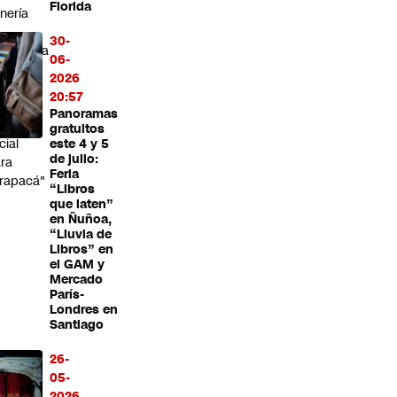
Florida
nería
30-
ansforma
06-
 un
2026
otor
20:57
e
Panoramas
sarrollo
gratuitos
cial
este 4 y 5
de julio:
ra
Feria
rapacá"
“Libros
que laten”
en Ñuñoa,
“Lluvia de
Libros” en
el GAM y
Mercado
París-
Londres en
Santiago
26-
05-
2026