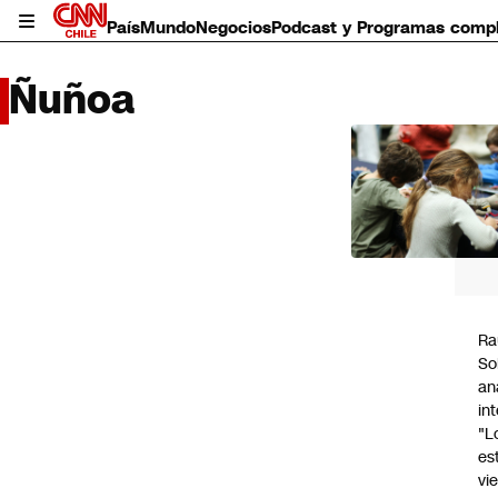
País
Mundo
Negocios
Podcast y Programas comp
Ñuñoa
LO 
LEÍD
País
Mundo
Negocios
Deportes
Programas completos
Ra
Cultura
So
Servicios
an
Bits
in
CNN Data
"L
CNN tiempo
es
Futuro 360
vi
Opinión