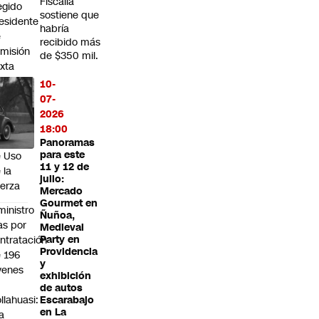
Fiscalía
egido
sostiene que
esidente
habría
e
recibido más
misión
de $350 mil.
xta
ue
10-
amita
07-
oyecto
2026
bre
18:00
glas
Panoramas
para este
 Uso
11 y 12 de
 la
julio:
erza
Mercado
Gourmet en
ministro
Ñuñoa,
s por
Medieval
ntratación
Party en
Providencia
 196
y
venes
exhibición
n
de autos
llahuasi:
Escarabajo
en La
a