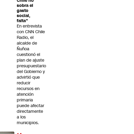
Chile no
sobra el
gasto
social,
falta”
En entrevista
con CNN Chile
Radio, el
alcalde de
Ñuñoa
cuestionó el
plan de ajuste
presupuestario
del Gobierno y
advirtió que
reducir
recursos en
atención
primaria
puede afectar
directamente
a los
municipios.