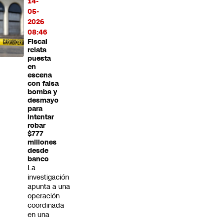
14-
05-
2026
08:46
Fiscal
relata
puesta
en
escena
con falsa
bomba y
desmayo
para
intentar
robar
$777
millones
desde
banco
La
investigación
apunta a una
operación
coordinada
en una