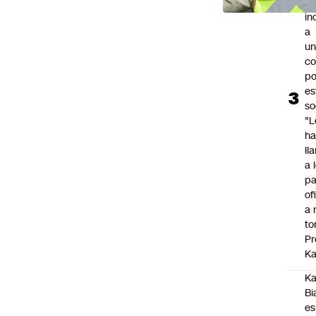
lo
in
a
un
c
po
es
so
"L
ha
ll
a 
pa
of
a 
to
Pr
Ka
Ka
Bi
es