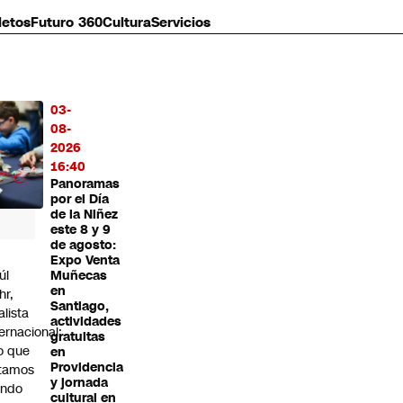
letos
Futuro 360
Cultura
Servicios
03-
MÁS
08-
O
2026
16:40
Panoramas
por el Día
de la Niñez
este 8 y 9
de agosto:
Expo Venta
úl
Muñecas
en
hr,
Santiago,
alista
actividades
ternacional:
gratuitas
o que
en
Providencia
tamos
y jornada
endo
cultural en