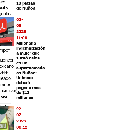
tre
18 plazas
sil y
de Ñuñoa
gentina
03-
 un
08-
iebre
2026
e
11:08
mará
Millonaria
stante
indemnización
empo"
a mujer que
sufrió caída
fluencer
en un
exicano
supermercado
uere
en Ñuñoa:
Unimarc
leado
deberá
rante
pagarle más
ansmisión
de $12
 vivo
millones
halper
22-
el
07-
ebate
2026
bre
09:12