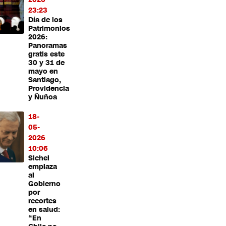
23:23
Día de los
Patrimonios
2026:
Panoramas
gratis este
30 y 31 de
mayo en
Santiago,
Providencia
y Ñuñoa
18-
05-
2026
10:06
Sichel
emplaza
al
Gobierno
por
recortes
en salud:
“En