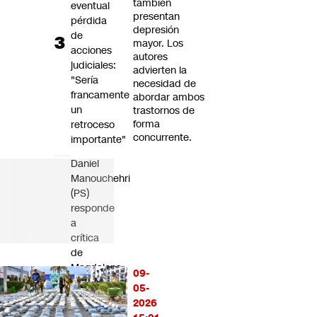
también
eventual
presentan
pérdida
depresión
de
mayor. Los
acciones
autores
judiciales:
advierten la
"Sería
necesidad de
francamente
abordar ambos
un
trastornos de
forma
retroceso
concurrente.
importante"
Daniel
Manouchehri
(PS)
responde
a
crítica
de
Magdalena
09-
Piñera:
05-
“No
2026
llegamos