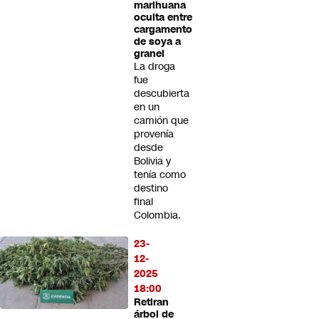
marihuana
oculta entre
cargamento
de soya a
granel
La droga
fue
descubierta
en un
camión que
provenía
desde
Bolivia y
tenía como
destino
final
Colombia.
23-
12-
2025
18:00
Retiran
árbol de