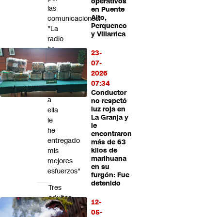
operativos
Futuro 360
las
en Puente
Alto,
comunicaciones:
Opinión
Perquenco
"La
y Villarrica
radio
ha
23-
sido
07-
mi
2026
amante
07:34
y
Conductor
a
no respetó
luz roja en
ella
La Granja y
le
le
he
encontraron
entregado
más de 63
mis
kilos de
marihuana
mejores
en su
esfuerzos"
furgón: Fue
detenido
Tres
adultos
12-
quedan
05-