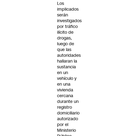
Los
implicados
serán
investigados
por tráfico
ilícito de
drogas,
luego de
que las
autoridades
hallaran la
sustancia
en un
vehículo y
en una
vivienda
cercana
durante un
registro
domiciliario
autorizado
por el
Ministerio