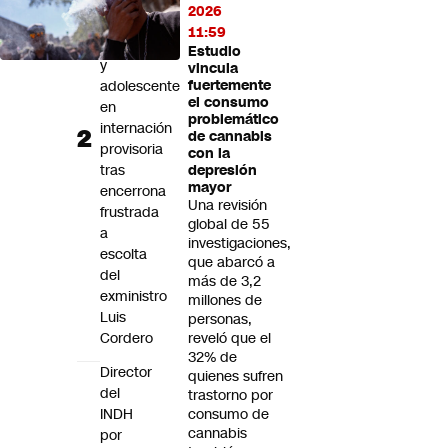
en
2026
prisión
11:59
preventiva
Estudio
y
vincula
adolescente
fuertemente
el consumo
en
problemático
internación
de cannabis
provisoria
con la
tras
depresión
mayor
encerrona
Una revisión
frustrada
global de 55
a
investigaciones,
escolta
que abarcó a
del
más de 3,2
exministro
millones de
Luis
personas,
Cordero
reveló que el
32% de
Director
quienes sufren
del
trastorno por
INDH
consumo de
cannabis
por