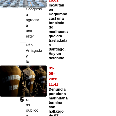
15:01
al
Incautan
Congreso
en
Coquimbo
a
casi una
agradar
tonelada
a
de
una
marihuana
élite”
que era
trasladada
Iván
a
Santiago:
Arriagada
Hay un
y
detenido
la
crisis
01-
de
05-
Codelco:
2026
"El
11:41
debate
Denuncia
sobre
por olor a
marihuana
si
termina
es
con
público
hallazgo
o
de 57