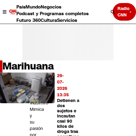
País
Mundo
Negocios
Radio
Podcast y Programas completos
CNN
Futuro 360
Cultura
Servicios
Marihuana
País
29-
LO
Mundo
07-
MÁS
Negocios
2026
LEÍDO
Deportes
13:35
Detienen a
Programas completos
Vladimiro
dos
Cultura
Mimica
sujetos e
Servicios
y
incautan
Bits
casi 90
su
kilos de
CNN Data
pasión
droga tras
CNN tiempo
por