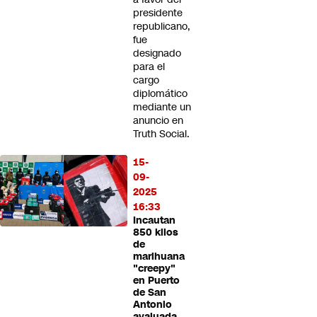
presidente
republicano,
fue
designado
para el
cargo
diplomático
mediante un
anuncio en
Truth Social.
15-
09-
2025
16:33
Incautan
850 kilos
de
marihuana
"creepy"
en Puerto
de San
Antonio
avaluada