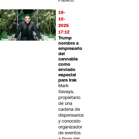
Público.
19-
10-
2025
17:12
Trump
nombra a
empresario
del
cannabis
como
enviado
especial
para Irak
Mark
Savaya,
propietario
de una
cadena de
dispensarios
y conocido
organizador
de eventos
a favor del