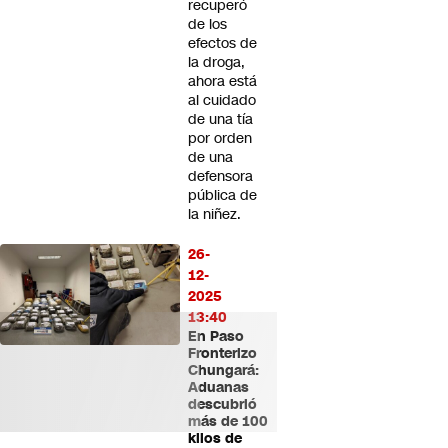
recuperó
de los
efectos de
la droga,
ahora está
al cuidado
de una tía
por orden
de una
defensora
pública de
la niñez.
26-
12-
2025
13:40
En Paso
Fronterizo
Chungará:
Aduanas
descubrió
más de 100
kilos de