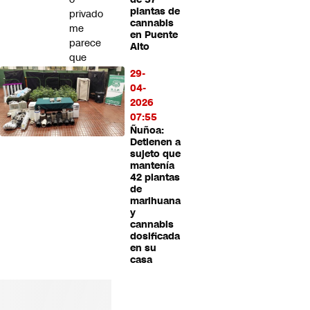
plantas de
privado
cannabis
me
en Puente
parece
Alto
que
es
29-
menos
04-
importante"
2026
07:55
Ñuñoa:
Detienen a
sujeto que
mantenía
42 plantas
de
marihuana
y
cannabis
dosificada
en su
casa