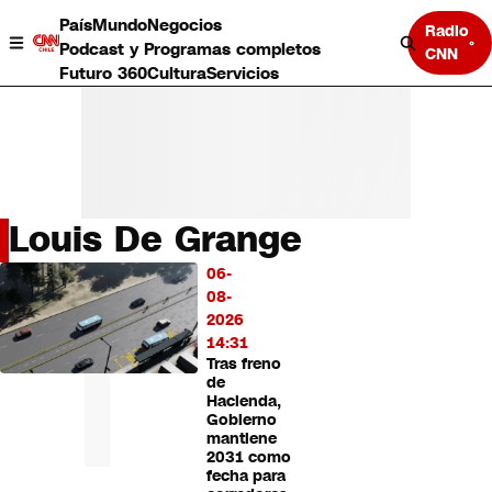
País
Mundo
Negocios
Radio
Podcast y Programas completos
CNN
Futuro 360
Cultura
Servicios
Louis De Grange
País
06-
LO
Mundo
08-
MÁS
Negocios
2026
LEÍDO
Deportes
14:31
Tras freno
Programas completos
de
Cultura
Hacienda,
Servicios
Gobierno
Bits
mantiene
2031 como
CNN Data
fecha para
CNN tiempo