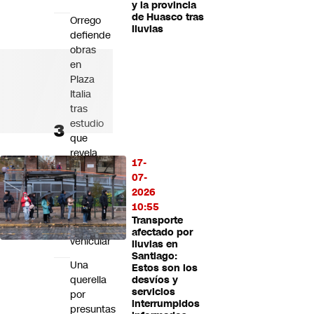
y la provincia
de Huasco tras
Orrego
lluvias
defiende
obras
en
Plaza
Italia
tras
estudio
que
revela
17-
caída
07-
de
2026
67%
10:55
en
Transporte
velocidad
afectado por
vehicular
lluvias en
Santiago:
Una
Estos son los
querella
desvíos y
servicios
por
interrumpidos
presuntas