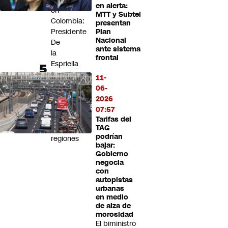
en alerta:
en
MTT y Subtel
Colombia:
presentan
Presidente
Plan
Nacional
De
ante sistema
la
frontal
Espriella
anuncia
11-
su
06-
uso
2026
"sostenible"
07:57
en
Tarifas del
varias
TAG
podrían
regiones
bajar:
Gobierno
negocia
con
autopistas
urbanas
en medio
de alza de
morosidad
El biministro