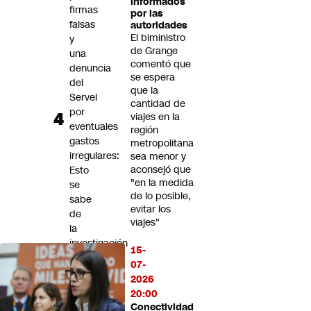
informados
firmas
por las
falsas
autoridades
El biministro
y
de Grange
una
comentó que
denuncia
se espera
del
que la
Servel
cantidad de
por
viajes en la
eventuales
región
gastos
metropolitana
irregulares:
sea menor y
aconsejó que
Esto
"en la medida
se
de lo posible,
sabe
evitar los
de
viajes"
la
investigación
15-
contra
07-
el
2026
PDG
20:00
Conectividad
Fracking