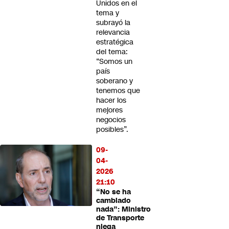
Unidos en el
tema y
subrayó la
relevancia
estratégica
del tema:
“Somos un
país
soberano y
tenemos que
hacer los
mejores
negocios
posibles”.
09-
04-
2026
21:10
“No se ha
cambiado
nada”: Ministro
de Transporte
niega