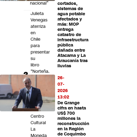
nacional”
cortados,
sistemas de
Julieta
agua potable
afectados y
Venegas
más: MOP
aterriza
entrega
en
catastro de
Chile
infraestructura
pública
para
dañada entre
presentar
Atacama y La
su
Araucanía tras
libro
lluvias
“Norteña.
Memorias
26-
de
07-
un
2026
comienzo”
13:02
De Grange
en
cifra en hasta
el
US$ 700
Centro
millones la
Cultural
reconstrucción
La
en la Región
de Coquimbo
Moneda