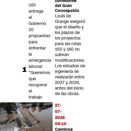
corredores
Futuro 360
UDI
del Gran
Concepción
entrega
Opinión
Louis de
al
Grange aseguró
Gobierno
que el diseño y
20
los plazos de
propuestas
los proyectos
para
para las rutas
enfrentar
150 y 160 no
la
sufrirán
emergencia
modificaciones.
Los estudios de
laboral:
ingeniería se
“Queremos
realizarán entre
que
2027 y 2028,
recuperar
antes del inicio
el
de las obras.
trabajo
vuelva
27-
a
07-
ser
2026
una
09:10
prioridad
Caminos