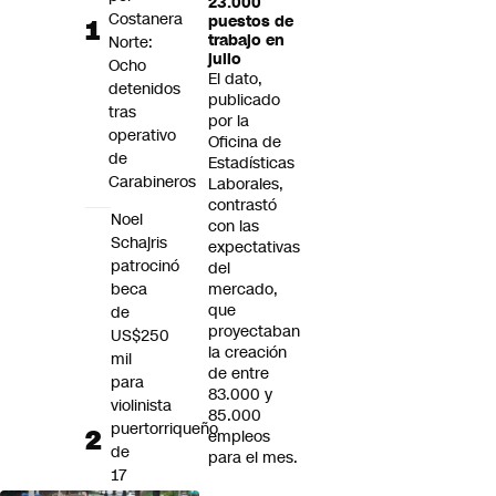
23.000
Futuro 360
Costanera
puestos de
trabajo en
Norte:
Opinión
julio
Ocho
El dato,
detenidos
publicado
tras
por la
operativo
Oficina de
de
Estadísticas
Carabineros
Laborales,
contrastó
Noel
con las
Schajris
expectativas
patrocinó
del
beca
mercado,
que
de
proyectaban
US$250
la creación
mil
de entre
para
83.000 y
violinista
85.000
puertorriqueño
empleos
de
para el mes.
17