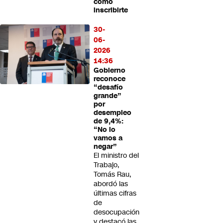
cómo
inscribirte
30-
06-
2026
14:36
Gobierno
reconoce
“desafío
grande”
por
desempleo
de 9,4%:
“No lo
vamos a
negar”
El ministro del
Trabajo,
Tomás Rau,
abordó las
últimas cifras
de
desocupación
y destacó las