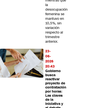
mientras que
la
desocupación
femenina se
mantuvo en
10,5%, sin
variación
respecto al
trimestre
anterior.
23-
06-
2026
20:43
Gobierno
busca
reactivar
proyecto de
contratación
por horas:
Las claves
de la
iniciativa y
el debate