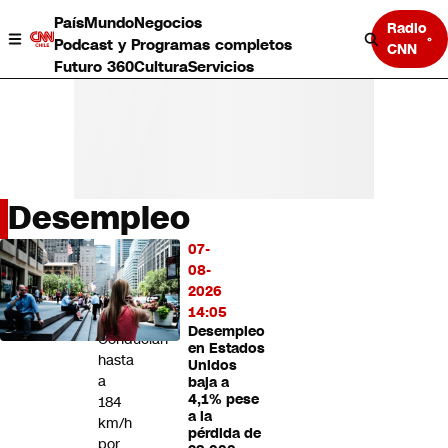
País
Mundo
Negocios
Radio
Podcast y Programas completos
CNN
Futuro 360
Cultura
Servicios
Desempleo
País
07-
LO
Mundo
08-
MÁS
Negocios
2026
LEÍDO
Deportes
14:05
Desempleo
Programas completos
Conducían
en Estados
Cultura
hasta
Unidos
Servicios
a
baja a
Bits
4,1% pese
184
a la
CNN Data
km/h
pérdida de
CNN tiempo
por