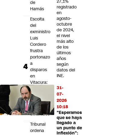
27,1%
de
registrado
Hamás
en
agosto-
Escolta
octubre
del
de 2024,
exministro
el nivel
Luis
más alto
Cordero
de los
frustra
últimos
portonazo
años
a
según
disparos
datos del
INE.
en
Vitacura:
31-
Persecución
07-
terminó
2026
con
10:18
cinco
"Esperamos
detenidos
que se haya
llegado a
Tribunal
un punto de
ordena
inflexión":