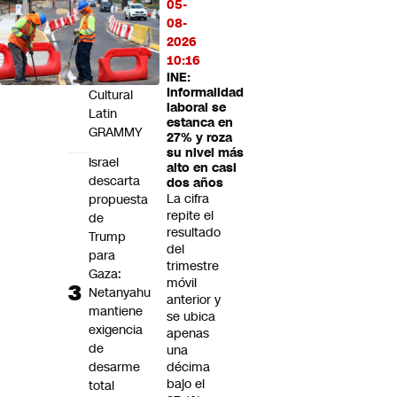
años
05-
junto
08-
a
2026
la
10:16
Fundación
INE:
Informalidad
Cultural
laboral se
Latin
estanca en
GRAMMY
27% y roza
su nivel más
Israel
alto en casi
descarta
dos años
La cifra
propuesta
repite el
de
resultado
Trump
del
para
trimestre
Gaza:
móvil
Netanyahu
anterior y
mantiene
se ubica
exigencia
apenas
de
una
desarme
décima
bajo el
total