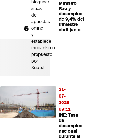
bloquear
Ministro
sitios
Rau y
desempleo
de
de 9,4% del
apuestas
trimestre
online
abril-junio
y
establece
mecanismo
propuesto
por
Subtel
31-
07-
2026
09:11
INE: Tasa
de
desempleo
nacional
durante el