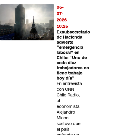
06-
07-
2026
10:25
Exsubsecretario
de Hacienda
advierte
“emergencia
laboral” en
Chile: “Uno de
cada diez
trabajadores no
tiene trabajo
hoy día”
En entrevista
con CNN
Chile Radio,
el
economista
Alejandro
Micco
sostuvo que
el país