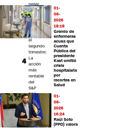
pesar
01-
de
06-
registrar
2026
ingresos
18:18
récord
Gremio de
en
enfermeras
el
acusa que
segundo
Cuenta
Pública del
trimestre:
presidente
La
Kast omitió
acción
crisis
más
hospitalaria
por
rentable
recortes en
del
Salud
S&P
500
01-
este
06-
año
2026
cae
16:24
casi
Raúl Soto
7%
(PPD) valora