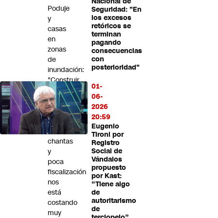
Nacional de
Futuro 360
Poduje
Seguridad: "En
los excesos
y
Opinión
retóricos se
casas
terminan
en
pagando
zonas
consecuencias
de
con
posterioridad"
inundación:
"Construir
01-
en
06-
cualquier
2026
parte
20:59
con
Eugenio
estándares
Tironi por
chantas
Registro
y
Social de
Vándalos
poca
propuesto
fiscalización
por Kast:
nos
“Tiene algo
está
de
autoritarismo
costando
de
muy
terciopelo”