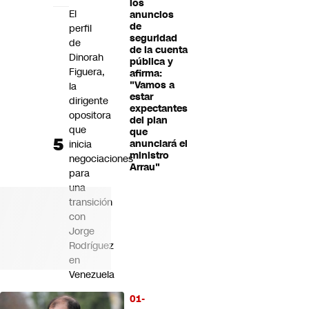
los
El
anuncios
de
perfil
seguridad
de
de la cuenta
Dinorah
pública y
Figuera,
afirma:
"Vamos a
la
estar
dirigente
expectantes
opositora
del plan
que
que
inicia
anunciará el
ministro
negociaciones
Arrau"
para
una
transición
con
Jorge
Rodríguez
en
Venezuela
01-