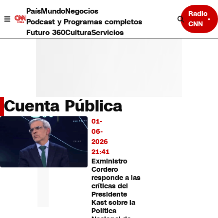
País
Mundo
Negocios
Radio
Podcast y Programas completos
CNN
Futuro 360
Cultura
Servicios
Cuenta Pública
País
01-
LO
Mundo
06-
MÁS
Negocios
2026
LEÍDO
Deportes
21:41
Exministro
Programas completos
Cordero
Cultura
responde a las
Servicios
críticas del
Bits
Presidente
Kast sobre la
CNN Data
Política
CNN tiempo