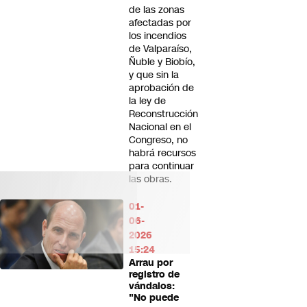
de las zonas
afectadas por
los incendios
de Valparaíso,
Ñuble y Biobío,
y que sin la
aprobación de
la ley de
Reconstrucción
Nacional en el
Congreso, no
habrá recursos
para continuar
las obras.
01-
06-
2026
15:24
Arrau por
registro de
vándalos:
"No puede