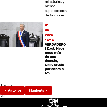
ministerios y
menor
superposición
de funciones.
01-
06-
2026
14:14
VERDADERO
| Kast: Hace
poco más
de una
década,
Chile crecía
por sobre el
5%
Página
2 de
Anterior
Siguiente
38