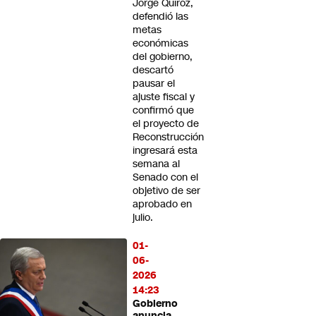
Jorge Quiroz,
defendió las
metas
económicas
del gobierno,
descartó
pausar el
ajuste fiscal y
confirmó que
el proyecto de
Reconstrucción
ingresará esta
semana al
Senado con el
objetivo de ser
aprobado en
julio.
01-
06-
2026
14:23
Gobierno
anuncia