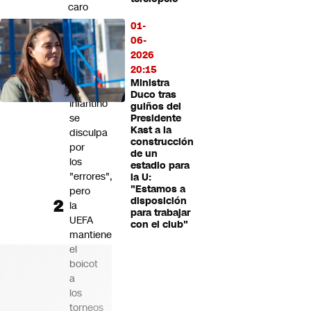
caro
como
01-
país"
06-
2026
Sigue
20:15
la
Ministra
disputa:
Duco tras
Infantino
guiños del
se
Presidente
Kast a la
disculpa
construcción
por
de un
los
estadio para
"errores",
la U:
"Estamos a
pero
disposición
la
para trabajar
UEFA
con el club"
mantiene
el
boicot
a
los
torneos