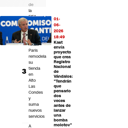
de
la
FIFA
01-
06-
Cómo
2026
evoluciona
18:49
el
Kast
retail:
envía
Paris
proyecto
remodela
que crea
Registro
su
Nacional
tienda
de
en
Vándalos:
Alto
"Tendrán
Las
que
pensarlo
Condes
dos
y
veces
suma
antes de
nuevos
lanzar
una
servicios
bomba
molotov"
A