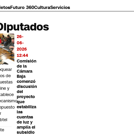
letos
Futuro 360
Cultura
Servicios
Diputados
26-
MÁS
06-
O
2026
12:44
ibunal
Comisión
dena
de la
oquear
Cámara
tios de
Baja
comenzó
uestas
discusión
line y
del
tablece
proyecto
canismo
que
opuesto
estabiliza
las
r
cuentas
btel
de luz y
amplía el
te
subsidio