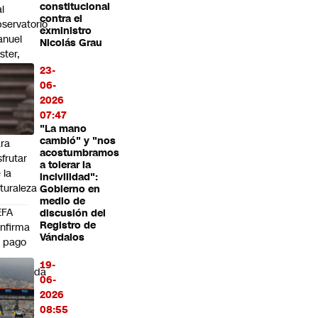
constitucional
al
contra el
servatorio
exministro
anuel
Nicolás Grau
ster,
aseo
23-
n
06-
leférico
2026
seis
07:47
gares
"La mano
cambió" y "nos
ra
acostumbramos
sfrutar
a tolerar la
 la
incivilidad":
turaleza
Gobierno en
medio de
EFA
discusión del
Registro de
nfirma
Vándalos
 pago
19-
xempleada
06-
rante
2026
08:55
stión