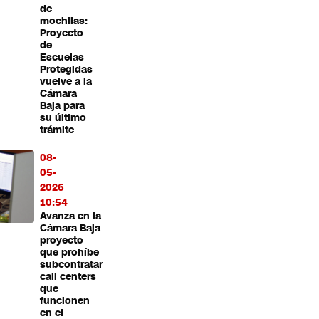
de
mochilas:
Proyecto
de
Escuelas
Protegidas
vuelve a la
Cámara
Baja para
su último
trámite
08-
05-
2026
10:54
Avanza en la
Cámara Baja
proyecto
que prohíbe
subcontratar
call centers
que
funcionen
en el