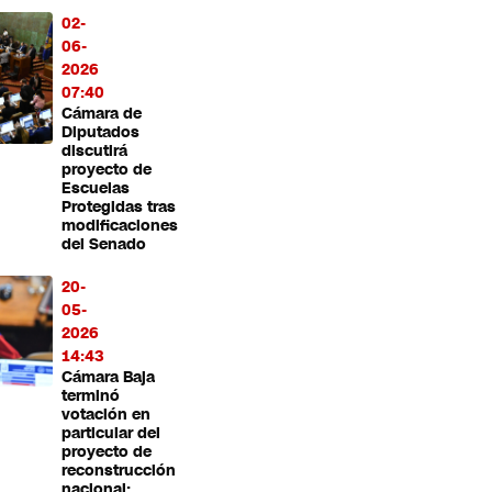
02-
06-
2026
07:40
Cámara de
Diputados
discutirá
proyecto de
Escuelas
Protegidas tras
modificaciones
del Senado
20-
05-
2026
14:43
Cámara Baja
terminó
votación en
particular del
proyecto de
reconstrucción
nacional: