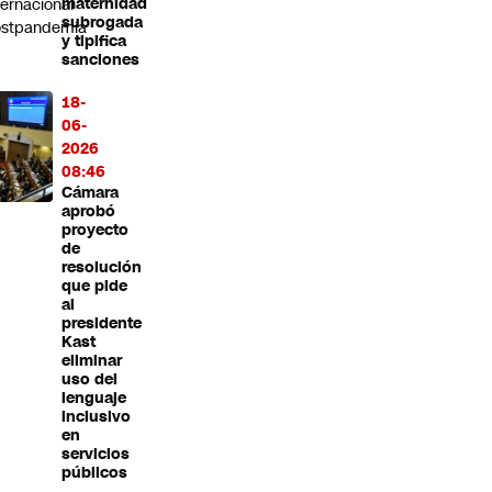
ternacional
maternidad
subrogada
ostpandemia
y tipifica
sanciones
18-
06-
2026
08:46
Cámara
aprobó
proyecto
de
resolución
que pide
al
presidente
Kast
eliminar
uso del
lenguaje
inclusivo
en
servicios
públicos