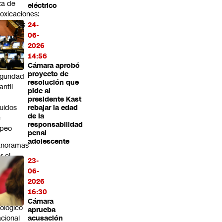
za de
eléctrico
toxicaciones:
putados
24-
uscan
06-
igir
2026
erres
14:56
e
Cámara aprobó
proyecto de
guridad
resolución que
fantil
pide al
n
presidente Kast
quidos
rebajar la edad
de la
e
responsabilidad
apeo
penal
adolescente
anoramas
r el
23-
a de
06-
2026
ñez:
16:30
sita al
Cámara
ológico
aprueba
cional
acusación