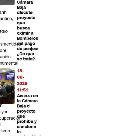
Cámara
e
Baja
anni
discute
proyecto
fantino,
que
n
busca
edio
eximir a
e
Bomberos
del pago
smentidos
de peajes:
bre
¿De qué
lación
se trata?
ntimental
18-
ile
06-
ega al
2026
p ten
11:51
 los
Avanza en
íses
la Cámara
on
Baja el
proyecto
ayor
que
cuperación
prohíbe y
l
sanciona
rismo
la