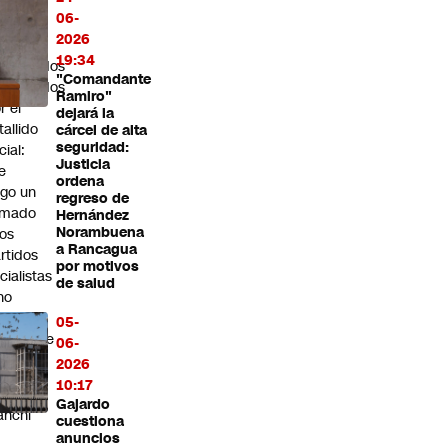
s
06-
dultos
2026
19:34
iformados
"Comandante
ondenados
Ramiro"
r el
dejará la
tallido
cárcel de alta
seguridad:
cial:
Justicia
e
ordena
go un
regreso de
amado
Hernández
Norambuena
los
a Rancagua
rtidos
por motivos
icialistas
de salud
no
rear al
05-
esidente
06-
st"
2026
10:17
rim
Gajardo
anchi
cuestiona
anuncios