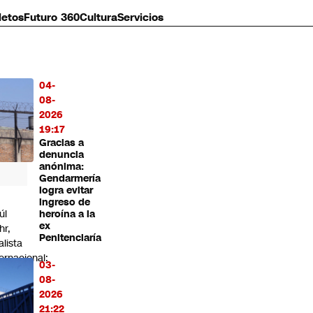
letos
Futuro 360
Cultura
Servicios
04-
MÁS
08-
O
2026
19:17
Gracias a
denuncia
anónima:
Gendarmería
logra evitar
ingreso de
úl
heroína a la
ex
hr,
Penitenciaría
alista
ternacional:
03-
o que
08-
tamos
2026
endo
21:22