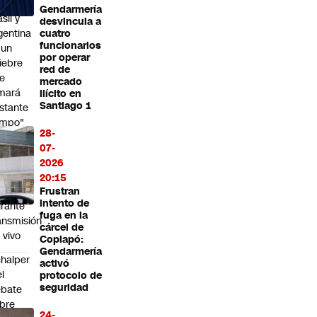
tre
Gendarmería
sil y
desvincula a
gentina
cuatro
funcionarios
 un
por operar
iebre
red de
e
mercado
mará
ilícito en
Santiago 1
stante
empo"
28-
fluencer
07-
exicano
2026
uere
20:15
leado
Frustran
intento de
rante
fuga en la
ansmisión
cárcel de
 vivo
Copiapó:
Gendarmería
halper
activó
el
protocolo de
seguridad
ebate
bre
24-