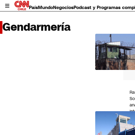
País
Mundo
Negocios
Podcast y Programas comp
Gendarmería
LO 
LEÍD
País
Mundo
Negocios
Deportes
Programas completos
Ra
Cultura
So
Servicios
an
Bits
in
CNN Data
"L
CNN tiempo
es
Futuro 360
vi
Opinión