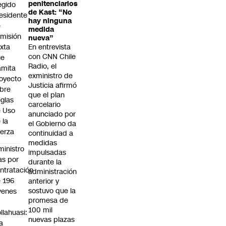
penitenciarios
egido
de Kast: “No
esidente
hay ninguna
e
medida
misión
nueva”
xta
En entrevista
con CNN Chile
ue
Radio, el
amita
exministro de
oyecto
Justicia afirmó
bre
que el plan
glas
carcelario
 Uso
anunciado por
 la
el Gobierno da
erza
continuidad a
medidas
ministro
impulsadas
s por
durante la
ntratación
administración
 196
anterior y
sostuvo que la
venes
promesa de
n
100 mil
llahuasi:
nuevas plazas
a