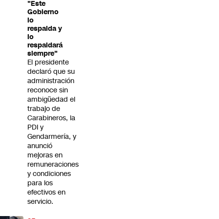
"Este
Gobierno
lo
respalda y
lo
respaldará
siempre"
El presidente
declaró que su
administración
reconoce sin
ambigüedad el
trabajo de
Carabineros, la
PDI y
Gendarmería, y
anunció
mejoras en
remuneraciones
y condiciones
para los
efectivos en
servicio.