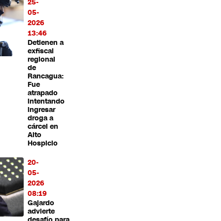
25-
05-
2026
13:46
Detienen a
exfiscal
regional
de
Rancagua:
Fue
atrapado
intentando
ingresar
droga a
cárcel en
Alto
Hospicio
20-
05-
2026
08:19
Gajardo
advierte
desafío para