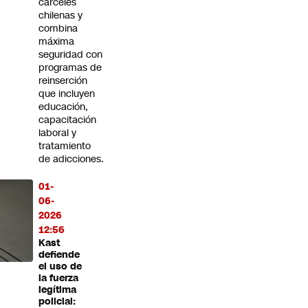
cárceles
chilenas y
combina
máxima
seguridad con
programas de
reinserción
que incluyen
educación,
capacitación
laboral y
tratamiento
de adicciones.
01-
06-
2026
12:56
Kast
defiende
el uso de
la fuerza
legítima
policial: