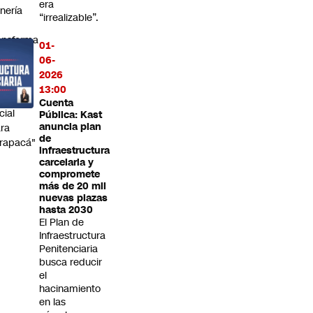
era
nería
“irrealizable”.
ansforma
01-
 un
06-
otor
2026
e
13:00
sarrollo
Cuenta
cial
Pública: Kast
anuncia plan
ra
de
rapacá"
infraestructura
carcelaria y
compromete
más de 20 mil
nuevas plazas
hasta 2030
El Plan de
Infraestructura
Penitenciaria
busca reducir
el
hacinamiento
en las