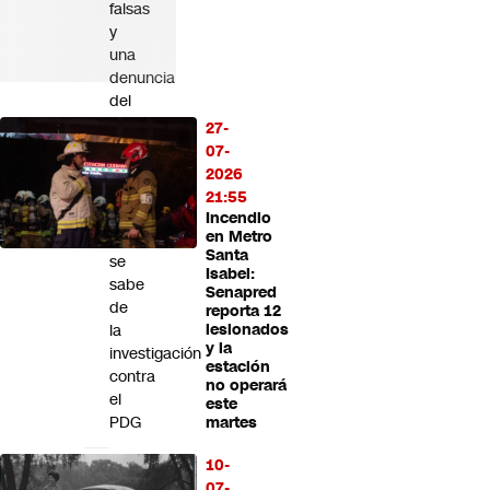
falsas
y
una
denuncia
del
Servel
27-
por
07-
eventuales
2026
gastos
21:55
irregulares:
Incendio
en Metro
Esto
Santa
se
Isabel:
sabe
Senapred
de
reporta 12
la
lesionados
y la
investigación
estación
contra
no operará
el
este
PDG
martes
Fracking
10-
en
07-