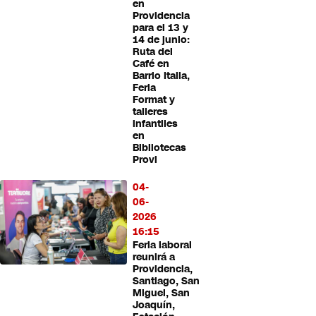
en
Providencia
para el 13 y
14 de junio:
Ruta del
Café en
Barrio Italia,
Feria
Format y
talleres
infantiles
en
Bibliotecas
Provi
04-
06-
2026
16:15
Feria laboral
reunirá a
Providencia,
Santiago, San
Miguel, San
Joaquín,