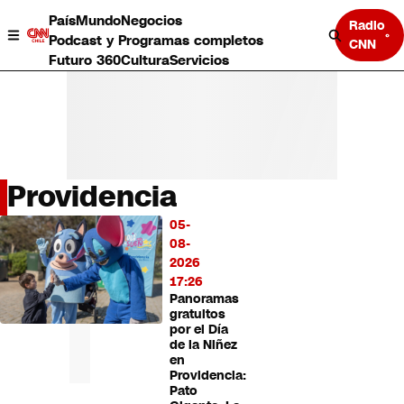
País
Mundo
Negocios
Radio
Podcast y Programas completos
CNN
Futuro 360
Cultura
Servicios
Providencia
País
05-
LO
Mundo
08-
MÁS
Negocios
2026
LEÍDO
Deportes
17:26
Panoramas
Programas completos
gratuitos
Cultura
por el Día
Servicios
de la Niñez
Bits
en
Providencia:
CNN Data
Pato
CNN tiempo