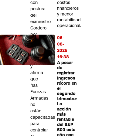
con
costos
financieros
postura
y menor
del
rentabilidad
exministro
operacional.
Cordero
por
06-
nuevo
08-
estado
2026
de
16:38
excepción
A pesar
y
de
afirma
registrar
ingresos
que
récord en
“las
el
Fuerzas
segundo
Armadas
trimestre:
La
no
acción
están
más
capacitadas
rentable
para
del S&P
controlar
500 este
año cae