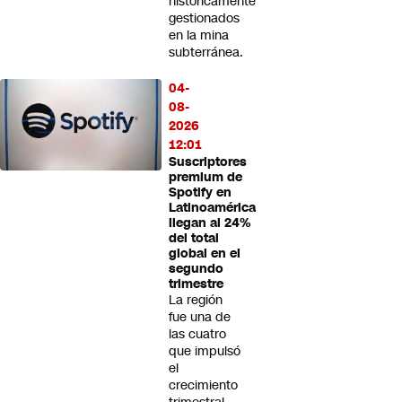
históricamente
gestionados
en la mina
subterránea.
04-
08-
2026
12:01
Suscriptores
premium de
Spotify en
Latinoamérica
llegan al 24%
del total
global en el
segundo
trimestre
La región
fue una de
las cuatro
que impulsó
el
crecimiento