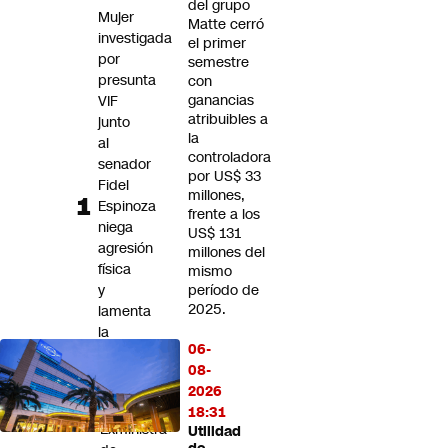
del grupo
Futuro 360
Mujer
Matte cerró
investigada
Opinión
el primer
por
semestre
presunta
con
ganancias
VIF
atribuibles a
junto
la
al
controladora
senador
por US$ 33
Fidel
millones,
Espinoza
frente a los
niega
US$ 131
agresión
millones del
física
mismo
y
período de
2025.
lamenta
la
06-
difusión
08-
del
2026
caso
18:31
Exministra
Utilidad