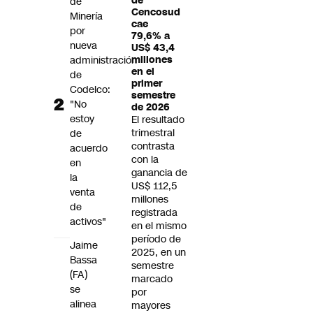
de
de
Cencosud
Minería
cae
por
79,6% a
nueva
US$ 43,4
administración
millones
en el
de
primer
Codelco:
semestre
"No
de 2026
estoy
El resultado
trimestral
de
contrasta
acuerdo
con la
en
ganancia de
la
US$ 112,5
venta
millones
de
registrada
activos"
en el mismo
período de
Jaime
2025, en un
Bassa
semestre
(FA)
marcado
se
por
alinea
mayores