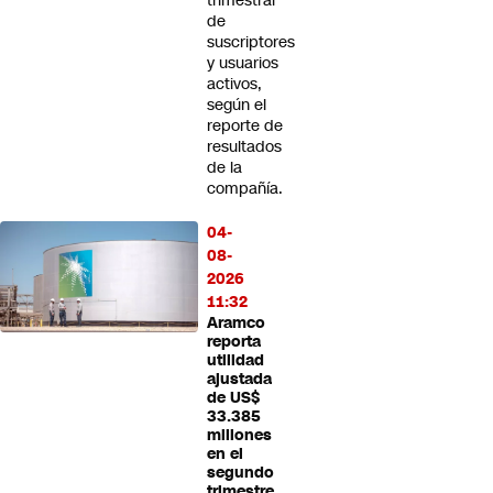
trimestral
de
suscriptores
y usuarios
activos,
según el
reporte de
resultados
de la
compañía.
04-
08-
2026
11:32
Aramco
reporta
utilidad
ajustada
de US$
33.385
millones
en el
segundo
trimestre,