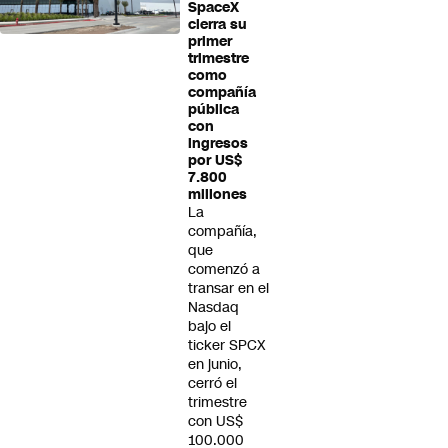
SpaceX
cierra su
primer
trimestre
como
compañía
pública
con
ingresos
por US$
7.800
millones
La
compañía,
que
comenzó a
transar en el
Nasdaq
bajo el
ticker SPCX
en junio,
cerró el
trimestre
con US$
100.000