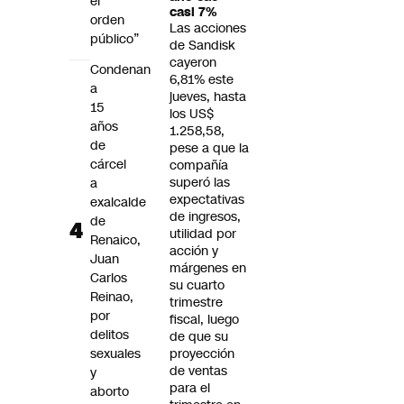
el
casi 7%
orden
Las acciones
público”
de Sandisk
cayeron
Condenan
6,81% este
a
jueves, hasta
15
los US$
años
1.258,58,
de
pese a que la
cárcel
compañía
superó las
a
expectativas
exalcalde
de ingresos,
de
utilidad por
Renaico,
acción y
Juan
márgenes en
Carlos
su cuarto
Reinao,
trimestre
por
fiscal, luego
delitos
de que su
sexuales
proyección
de ventas
y
para el
aborto