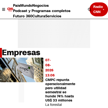
País
Mundo
Negocios
Radio
Podcast y Programas completos
CNN
Futuro 360
Cultura
Servicios
Empresas
País
07-
LO
Mundo
08-
MÁS
Negocios
2026
LEÍDO
Deportes
13:06
CMPC repunta
Programas completos
operacionalmente
Cultura
pero utilidad
Servicios
semestral se
Bits
hunde 74% hasta
US$ 33 millones
CNN Data
La forestal
CNN tiempo