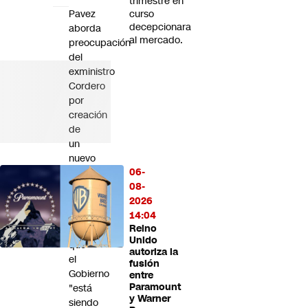
trimestre en
Pavez
curso
decepcionara
aborda
al mercado.
preocupación
del
exministro
Cordero
por
creación
de
un
nuevo
06-
estado
08-
de
2026
excepción
14:04
y
Reino
afirma
Unido
que
autoriza la
el
fusión
Gobierno
entre
Paramount
"está
y Warner
siendo