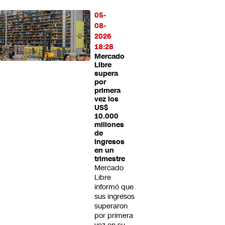
05-
08-
2026
18:28
Mercado
Libre
supera
por
primera
vez los
US$
10.000
millones
de
ingresos
en un
trimestre
Mercado
Libre
informó que
sus ingresos
superaron
por primera