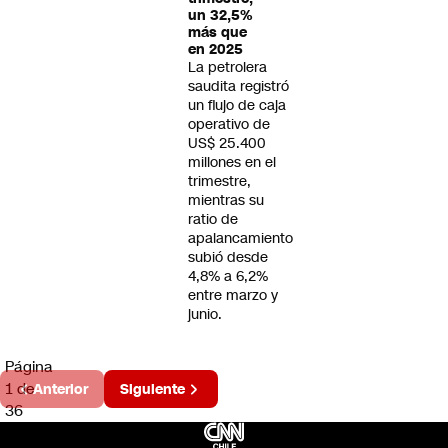
un 32,5%
más que
en 2025
La petrolera
saudita registró
un flujo de caja
operativo de
US$ 25.400
millones en el
trimestre,
mientras su
ratio de
apalancamiento
subió desde
4,8% a 6,2%
entre marzo y
junio.
Página
1 de
Anterior
Siguiente
36