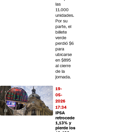
las
11.000
unidades.
Por su
parte, el
billete
verde
perdió $6
para
ubicarse
en $895
al cierre
de la
jornada.
19-
05-
2026
17:34
IPSA
retrocede
1,13% y
pierde los