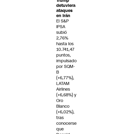
Trump
detuviera
ataques
en Irán
El S&P
IPSA
subió
2,76%
hasta los
10.741,47
puntos,
impulsado
por SQM-
B
(+6,77%),
LATAM
Airlines
(+6,68%) y
Oro
Blanco
(+6,02%),
tras
conocerse
que