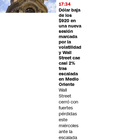
17:34
Dólar baja
de los
$920 en
una nueva
sesión
marcada
por la
volatilidad
y Wall
Street cae
casi 2%
tras
escalada
en Medio
Oriente
Wall
Street
cerró con
fuertes
pérdidas
este
miércoles
ante la
escalada