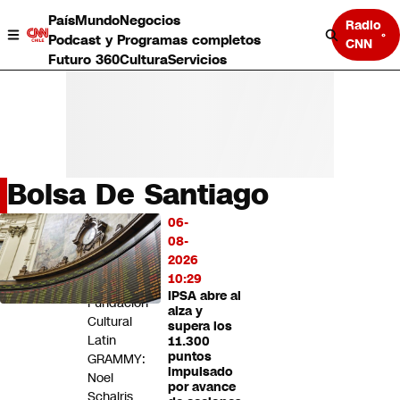
País
Mundo
Negocios
Radio
Podcast y Programas completos
CNN
Futuro 360
Cultura
Servicios
Bolsa De Santiago
País
06-
LO
Mundo
08-
MÁS
Negocios
2026
LEÍDO
Deportes
10:29
IPSA abre al
Programas completos
Fundación
alza y
Cultura
Cultural
supera los
Servicios
Latin
11.300
Bits
puntos
GRAMMY:
impulsado
CNN Data
Noel
por avance
CNN tiempo
Schajris