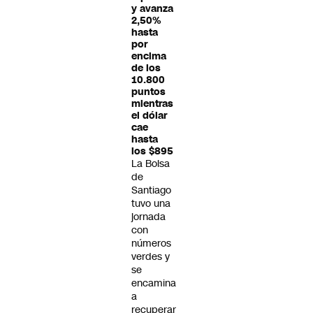
y avanza
2,50%
hasta
por
encima
de los
10.800
puntos
mientras
el dólar
cae
hasta
los $895
La Bolsa
de
Santiago
tuvo una
jornada
con
números
verdes y
se
encamina
a
recuperar