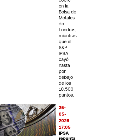
cobre
en la
Bolsa de
Metales
de
Londres,
mientras
que el
S&P
IPSA
cayó
hasta
por
debajo
de los
10.500
puntos.
25-
05-
2026
17:05
IPSA
repunta