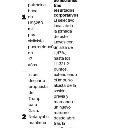
de acciones
Futuro 360
patrocina
tras
resultados
beca
Opinión
corporativos
de
El selectivo
US$250
local abrió
mil
la jornada
para
de este
violinista
jueves con
puertorriqueño
un alza de
de
1,47%,
hasta los
17
11.321,21
años
puntos,
Israel
extendiendo
el impulso
descarta
alcista de la
propuesta
sesión
de
previa y
Trump
marcando
para
un nuevo
Gaza:
máximo
Netanyahu
desde abril
mantiene
tras la