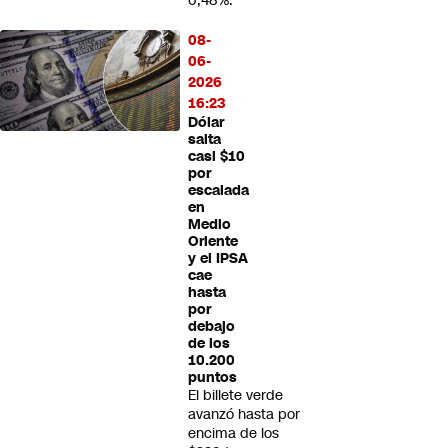
0,48%.
08-
06-
2026
16:23
Dólar
salta
casi $10
por
escalada
en
Medio
Oriente
y el IPSA
cae
hasta
por
debajo
de los
10.200
puntos
El billete verde
avanzó hasta por
encima de los