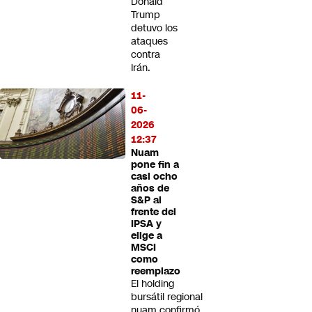
Donald
Trump
detuvo los
ataques
contra
Irán.
11-
06-
2026
12:37
Nuam
pone fin a
casi ocho
años de
S&P al
frente del
IPSA y
elige a
MSCI
como
reemplazo
El holding
bursátil regional
nuam confirmó