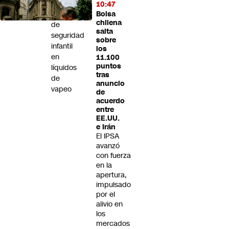
exigir
10:47
cierres
Bolsa
chilena
de
salta
seguridad
sobre
infantil
los
en
11.100
puntos
líquidos
tras
de
anuncio
vapeo
de
acuerdo
entre
EE.UU.
e Irán
El IPSA
avanzó
con fuerza
en la
apertura,
impulsado
por el
alivio en
los
mercados