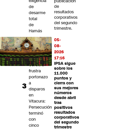
exigencia
publicación
de
de
resultados
desarme
corporativos
total
del segundo
de
trimestre.
Hamás
05-
Escolta
08-
del
2026
exministro
17:16
Luis
IPSA sigue
Cordero
sobre los
frustra
11.000
portonazo
puntos y
a
cierra con
sus mejores
disparos
números
en
desde abril
Vitacura:
tras
Persecución
positivos
resultados
terminó
corporativos
con
del segundo
cinco
trimestre