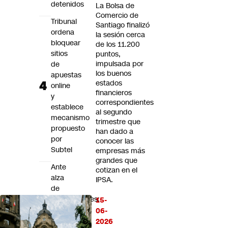
detenidos
La Bolsa de
Comercio de
Tribunal
Santiago finalizó
ordena
la sesión cerca
bloquear
de los 11.200
sitios
puntos,
impulsada por
de
los buenos
apuestas
estados
online
financieros
y
correspondientes
establece
al segundo
mecanismo
trimestre que
propuesto
han dado a
por
conocer las
Subtel
empresas más
grandes que
Ante
cotizan en el
alza
IPSA.
de
intoxicaciones:
15-
Diputados
06-
buscan
2026