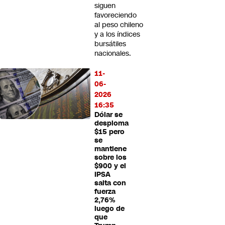
siguen
favoreciendo
al peso chileno
y a los índices
bursátiles
nacionales.
11-
06-
2026
16:35
Dólar se
desploma
$15 pero
se
mantiene
sobre los
$900 y el
IPSA
salta con
fuerza
2,76%
luego de
que