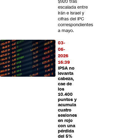
$920 tras
escalada entre
Irán e Israel y
cifras del IPC
correspondientes
a mayo.
03-
06-
2026
16:39
IPSA no
levanta
cabeza,
cae de
los
10.400
puntos y
acumula
cuatro
sesiones
en rojo
con una
pérdida
del 5%