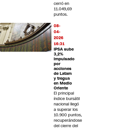
cerró en
11.049,69
puntos.
08-
04-
2026
16:31
IPSA sube
3,2%
impulsado
por
acciones
de Latam
y tregua
en Medio
Oriente
El principal
índice bursátil
nacional llegó
a superar los
10.900 puntos,
recuperándose
del cierre del