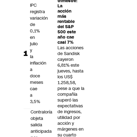
trimestre:
Futuro 360
IPC
La
acción
registra
Opinión
más
variación
rentable
de
del S&P
0,1%
500 este
en
año cae
casi 7%
julio
Las acciones
y
de Sandisk
la
cayeron
inflación
6,81% este
a
jueves, hasta
doce
los US$
meses
1.258,58,
pese a que la
cae
compañía
a
superó las
3,5%
expectativas
de ingresos,
Contraloría
utilidad por
objeta
acción y
salida
márgenes en
anticipada
su cuarto