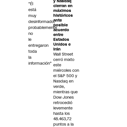
y Nasdaq
"Él
cierran en
está
máximos
muy
históricos
ante
desinformado,
posible
probablemente
acuerdo
no
entre
le
Estados
Unidos e
entregaron
Irán
toda
Wall Street
la
cerró mixto
información"
este
miércoles con
el S&P 500 y
Nasdaq en
verde,
mientras que
Dow Jones
retrocedió
levemente
hasta los
48.463,72
puntos a la