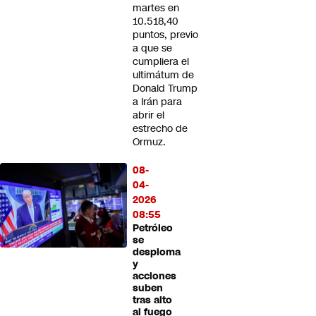
martes en
10.518,40
puntos, previo
a que se
cumpliera el
ultimátum de
Donald Trump
a Irán para
abrir el
estrecho de
Ormuz.
08-
04-
2026
08:55
Petróleo
se
desploma
y
acciones
suben
tras alto
al fuego