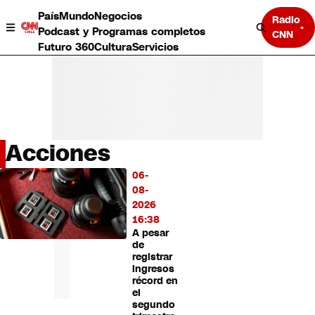
País
Mundo
Negocios
Radio
Podcast y Programas completos
CNN
Futuro 360
Cultura
Servicios
Acciones
País
06-
LO
Mundo
08-
MÁS
Negocios
2026
LEÍDO
Deportes
16:38
A pesar
Programas completos
de
Cultura
registrar
Servicios
ingresos
Bits
récord en
el
CNN Data
segundo
CNN tiempo