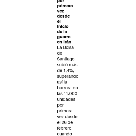
por
primera
vez
desde
el
inicio
de la
guerra
en Irán
La Bolsa
de
Santiago
subió más
de 1,4%,
superando
así la
barrera de
las 11.000
unidades
por
primera
vez desde
el 26 de
febrero,
cuando