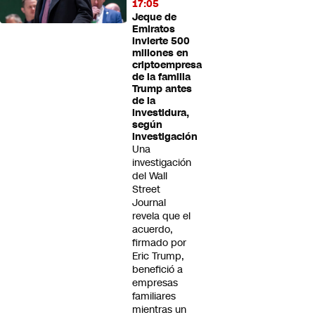
17:05
Jeque de
Emiratos
invierte 500
millones en
criptoempresa
de la familia
Trump antes
de la
investidura,
según
investigación
Una
investigación
del Wall
Street
Journal
revela que el
acuerdo,
firmado por
Eric Trump,
benefició a
empresas
familiares
mientras un