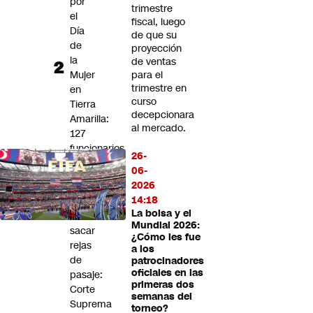
por
trimestre
el
fiscal, luego
Día
de que su
de
proyección
la
de ventas
Mujer
para el
trimestre en
en
curso
Tierra
decepcionara
Amarilla:
al mercado.
127
funcionarios
26-
no
06-
marcaron
2026
salida
14:18
La bolsa y el
Deberán
Mundial 2026:
sacar
¿Cómo les fue
rejas
a los
de
patrocinadores
oficiales en las
pasaje:
primeras dos
Corte
semanas del
Suprema
torneo?