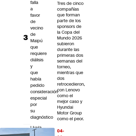
falla
Tres de cinco
a
compañías
que forman
favor
parte de los
de
sponsors de
vecino
la Copa del
de
Mundo 2026
Maipú
subieron
que
durante las
requiere
primeras dos
diálisis
semanas del
y
torneo,
que
mientras que
dos
había
retrocedieron,
pedido
con Lenovo
consideración
como el
especial
mejor caso y
por
Hyundai
su
Motor Group
diagnóstico
como el peor.
Lluvia
04-
y