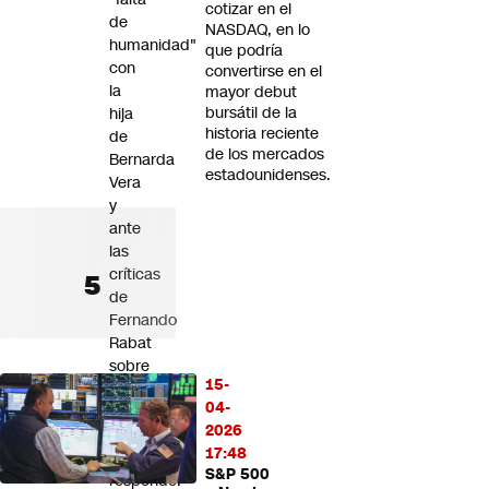
cotizar en el
de
NASDAQ, en lo
humanidad"
que podría
con
convertirse en el
la
mayor debut
bursátil de la
hija
historia reciente
de
de los mercados
Bernarda
estadounidenses.
Vera
y
ante
las
críticas
de
Fernando
Rabat
sobre
15-
la
04-
gestión
2026
del
17:48
caso
S&P 500
responde: