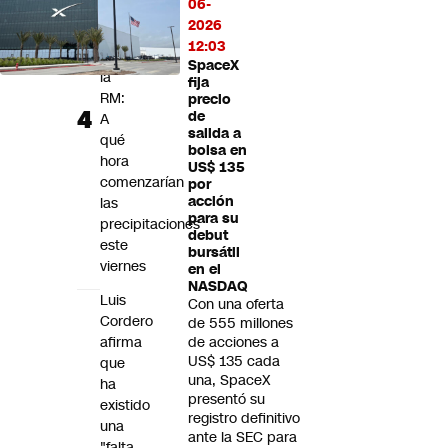
06-
nieve
2026
regresan
12:03
a
SpaceX
la
fija
RM:
precio
de
A
salida a
qué
bolsa en
hora
US$ 135
comenzarían
por
acción
las
para su
precipitaciones
debut
este
bursátil
viernes
en el
NASDAQ
Luis
Con una oferta
Cordero
de 555 millones
afirma
de acciones a
US$ 135 cada
que
una, SpaceX
ha
presentó su
existido
registro definitivo
una
ante la SEC para
"falta