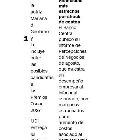
financieras
Futuro 360
la
más
estrechas
actriz
Opinión
por shock
Mariana
de costos
di
El Banco
Girolamo
Central
y
publicó su
la
Informe de
incluye
Percepciones
de Negocios
entre
de agosto,
las
que muestra
posibles
un
candidatas
desempeño
a
empresarial
los
inferior al
Premios
esperado, con
Oscar
márgenes
2027
estrechados
por el
UDI
aumento de
entrega
costos
al
asociado al