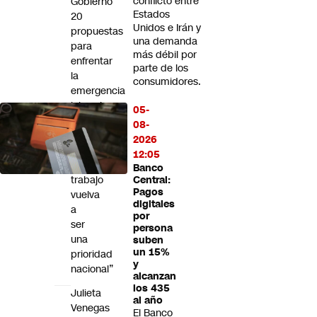
conflicto entre
Gobierno
Estados
20
Unidos e Irán y
propuestas
una demanda
para
más débil por
enfrentar
parte de los
la
consumidores.
emergencia
laboral:
05-
“Queremos
08-
que
2026
recuperar
12:05
el
Banco
trabajo
Central:
Pagos
vuelva
digitales
a
por
ser
persona
una
suben
un 15%
prioridad
y
nacional”
alcanzan
los 435
Julieta
al año
Venegas
El Banco