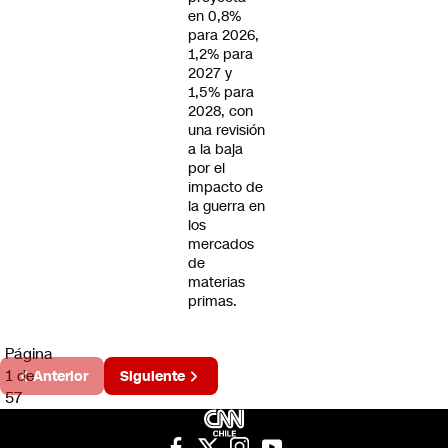
en 0,8%
para 2026,
1,2% para
2027 y
1,5% para
2028, con
una revisión
a la baja
por el
impacto de
la guerra en
los
mercados
de
materias
primas.
Página
1 de
Anterior
Siguiente
57