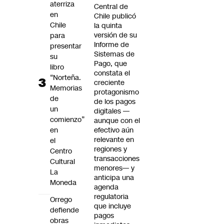
aterriza
Central de
en
Chile publicó
Chile
la quinta
versión de su
para
Informe de
presentar
Sistemas de
su
Pago, que
libro
constata el
“Norteña.
creciente
Memorias
protagonismo
de
de los pagos
un
digitales —
comienzo”
aunque con el
en
efectivo aún
relevante en
el
regiones y
Centro
transacciones
Cultural
menores— y
La
anticipa una
Moneda
agenda
regulatoria
Orrego
que incluye
defiende
pagos
obras