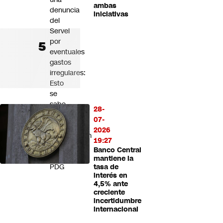
ambas
denuncia
iniciativas
del
Servel
por
eventuales
gastos
irregulares:
Esto
se
sabe
28-
de
07-
la
2026
investigación
19:27
contra
Banco Central
el
mantiene la
PDG
tasa de
interés en
4,5% ante
creciente
incertidumbre
internacional