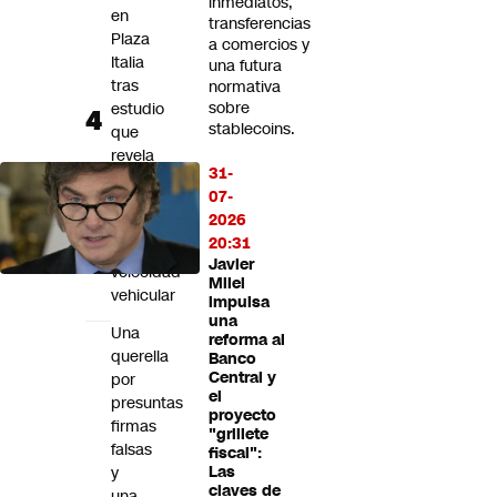
inmediatos,
en
transferencias
Plaza
a comercios y
Italia
una futura
tras
normativa
sobre
estudio
stablecoins.
que
revela
31-
caída
07-
de
2026
67%
20:31
en
Javier
velocidad
Milei
vehicular
impulsa
una
Una
reforma al
querella
Banco
Central y
por
el
presuntas
proyecto
firmas
"grillete
falsas
fiscal":
y
Las
claves de
una