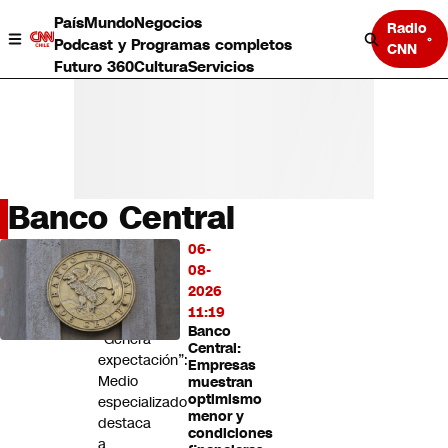
País
Mundo
Negocios
Radio
Podcast y Programas completos
CNN
Futuro 360
Cultura
Servicios
Banco Central
País
06-
LO
Mundo
08-
MÁS
Negocios
2026
LEÍDO
Deportes
11:19
Banco
Programas completos
“Genera
Central:
Cultura
expectación”:
Empresas
Servicios
Medio
muestran
Bits
optimismo
especializado
menor y
CNN Data
destaca
condiciones
CNN tiempo
a