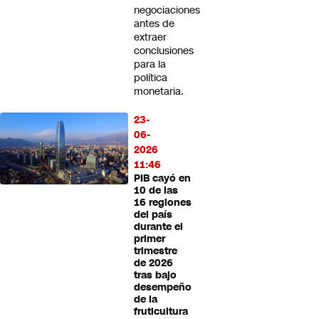
negociaciones
antes de
extraer
conclusiones
para la
política
monetaria.
23-
06-
2026
11:46
PIB cayó en
10 de las
16 regiones
del país
durante el
primer
trimestre
de 2026
tras bajo
desempeño
de la
fruticultura