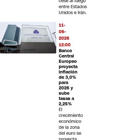
cese al fuego
entre Estados
Unidos e Irán.
11-
06-
2026
12:00
Banco
Central
Europeo
proyecta
inflación
de 3,0%
para
2026 y
sube
tasas a
2,25%
El
crecimiento
económico
de la zona
del euro se
proyecta