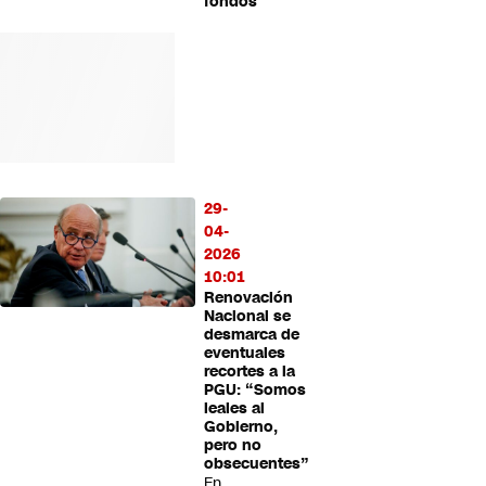
fondos
29-
04-
2026
10:01
Renovación
Nacional se
desmarca de
eventuales
recortes a la
PGU: “Somos
leales al
Gobierno,
pero no
obsecuentes”
En