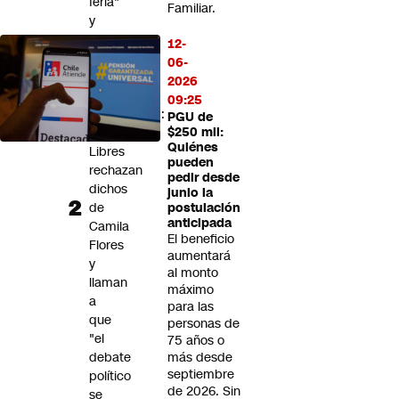
feria"
Familiar.
y
"se
12-
le
06-
salió
2026
lo
09:25
poblacional":
PGU de
Ferias
$250 mil:
Quiénes
Libres
pueden
rechazan
pedir desde
dichos
junio la
de
postulación
anticipada
Camila
El beneficio
Flores
aumentará
y
al monto
llaman
máximo
a
para las
que
personas de
"el
75 años o
debate
más desde
septiembre
político
de 2026. Sin
se