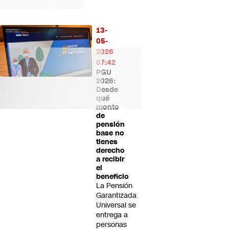
13-
05-
2026
07:42
PGU
2026:
Desde
qué
monto
de
pensión
base no
tienes
derecho
a recibir
el
beneficio
La Pensión
Garantizada
Universal se
entrega a
personas