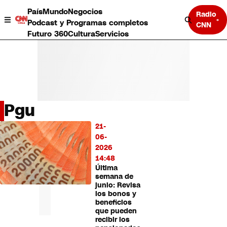
País
Mundo
Negocios
Radio
Podcast y Programas completos
CNN
Futuro 360
Cultura
Servicios
Pgu
País
21-
LO
Mundo
06-
MÁS
Negocios
2026
LEÍDO
Deportes
14:48
Última
Programas completos
semana de
Cultura
junio: Revisa
Servicios
los bonos y
Bits
beneficios
que pueden
CNN Data
recibir los
CNN tiempo