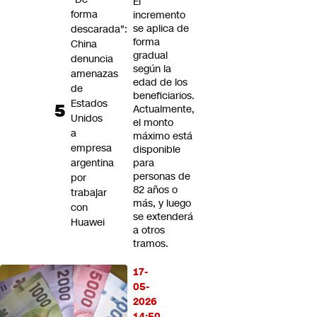
El
forma
incremento
se aplica de
descarada":
forma
China
gradual
denuncia
según la
amenazas
edad de los
de
beneficiarios.
Estados
Actualmente,
Unidos
el monto
a
máximo está
empresa
disponible
argentina
para
personas de
por
82 años o
trabajar
más, y luego
con
se extenderá
Huawei
a otros
tramos.
17-
05-
2026
14:50