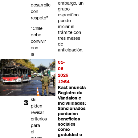
embargo, un
desarrolle
grupo
con
específico
respeto"
puede
iniciar el
"Chile
trámite con
debe
tres meses
convivir
de
con
anticipación.
la
nieve
01-
y
06-
no
2026
paralizarse":
12:54
Centros
Kast anuncia
de
Registro de
Vándalos e
ski
Incivilidades:
piden
Sancionados
revisar
perderían
criterios
beneficios
sociales
para
como
el
gratuidad o