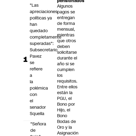
pensionados
Futuro 360
"Las
Algunos
apreciaciones
Opinión
pagos se
entregan
políticas ya
de forma
han
mensual,
quedado
mientras
completamente
que otros
superadas":
deben
Subsecretario
solicitarse
Pavez
durante el
se
año si se
refiere
cumplen
a
los
requisitos.
la
Entre ellos
polémica
están la
con
PGU, el
el
Bono por
senador
Hijo, el
Squella
Bono
Bodas de
"Señora
Oro y la
de
Asignación