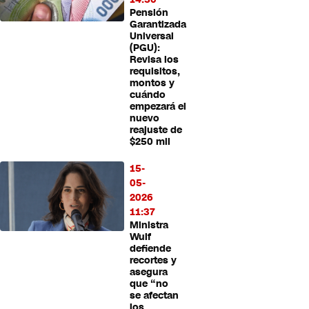
Pensión
Garantizada
Universal
(PGU):
Revisa los
requisitos,
montos y
cuándo
empezará el
nuevo
reajuste de
$250 mil
15-
05-
2026
11:37
Ministra
Wulf
defiende
recortes y
asegura
que “no
se afectan
los