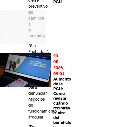
cierre
PGU
preventivo
de
caminos
a
la
montaña
"Sin
Fachadas":
20-
CNC
05-
y
2026
SII
09:01
lanzan
Aumento
plataforma
de la
para
PGU:
denunciar
Cómo
revisar
negocios
cuándo
de
recibirás
funcionamiento
el alza
irregular
del
beneficio
"De