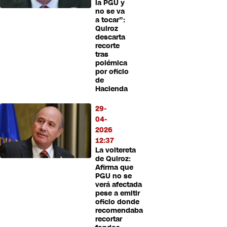
la PGU y
no se va
a tocar”:
Quiroz
descarta
recorte
tras
polémica
por oficio
de
Hacienda
29-
04-
2026
12:37
La voltereta
de Quiroz:
Afirma que
PGU no se
verá afectada
pese a emitir
oficio donde
recomendaba
recortar