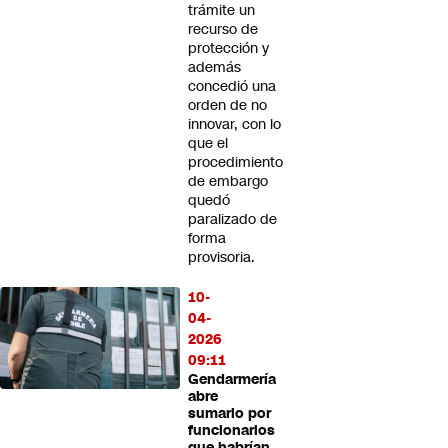
trámite un
recurso de
protección y
además
concedió una
orden de no
innovar, con lo
que el
procedimiento
de embargo
quedó
paralizado de
forma
provisoria.
10-
04-
2026
09:11
Gendarmería
abre
sumario por
funcionarios
que habrían