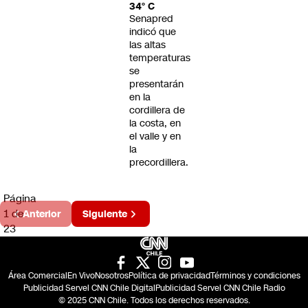
34° C
Senapred
indicó que
las altas
temperaturas
se
presentarán
en la
cordillera de
la costa, en
el valle y en
la
precordillera.
Página
1 de
Anterior
Siguiente
23
Área Comercial
En Vivo
Nosotros
Política de privacidad
Términos y condiciones
Publicidad Servel CNN Chile Digital
Publicidad Servel CNN Chile Radio
© 2025 CNN Chile. Todos los derechos reservados.