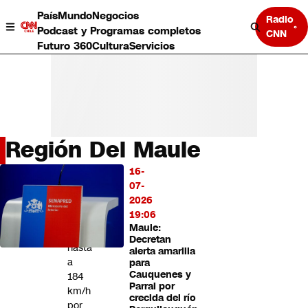
País
Mundo
Negocios
Radio
Podcast y Programas completos
CNN
Futuro 360
Cultura
Servicios
Región Del Maule
País
16-
LO
Mundo
07-
MÁS
Negocios
2026
LEÍDO
Deportes
19:06
Maule:
Programas completos
Conducían
Decretan
Cultura
hasta
alerta amarilla
Servicios
a
para
Bits
Cauquenes y
184
Parral por
CNN Data
km/h
crecida del río
CNN tiempo
por