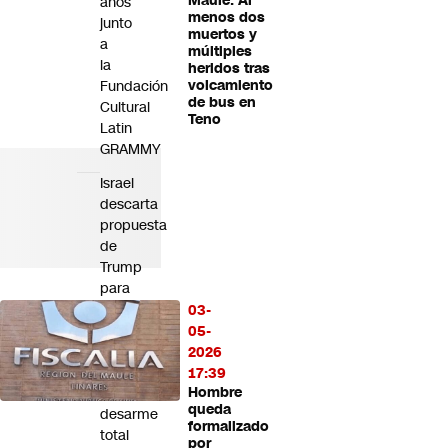
Maule: Al
años
menos dos
junto
muertos y
a
múltiples
la
heridos tras
Fundación
volcamiento
de bus en
Cultural
Teno
Latin
GRAMMY
Israel
descarta
propuesta
de
Trump
para
Gaza:
03-
Netanyahu
05-
mantiene
2026
exigencia
17:39
de
Hombre
queda
desarme
formalizado
total
por