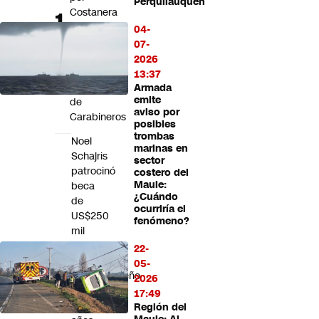
Perquilauquén
Futuro 360
Costanera
Norte:
Opinión
04-
Ocho
07-
detenidos
2026
tras
13:37
operativo
Armada
emite
de
aviso por
Carabineros
posibles
trombas
Noel
marinas en
Schajris
sector
patrocinó
costero del
Maule:
beca
¿Cuándo
de
ocurriría el
US$250
fenómeno?
mil
para
22-
violinista
05-
puertorriqueño
2026
de
17:49
17
Región del