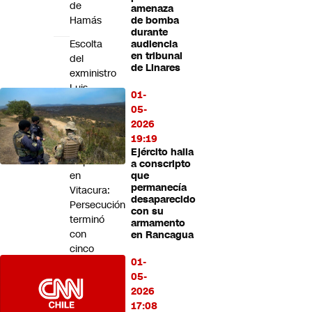
de
amenaza
Hamás
de bomba
durante
Escolta
audiencia
en tribunal
del
de Linares
exministro
Luis
01-
Cordero
05-
frustra
2026
portonazo
19:19
a
Ejército halla
disparos
a conscripto
en
que
permanecía
Vitacura:
desaparecido
Persecución
con su
terminó
armamento
con
en Rancagua
cinco
01-
detenidos
05-
Tribunal
2026
ordena
17:08