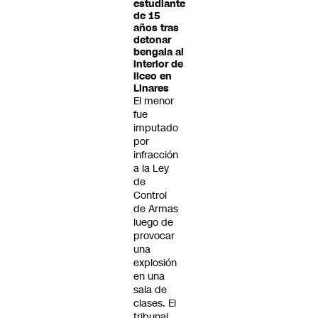
estudiante
de 15
años tras
detonar
bengala al
interior de
liceo en
Linares
El menor
fue
imputado
por
infracción
a la Ley
de
Control
de Armas
luego de
provocar
una
explosión
en una
sala de
clases. El
tribunal