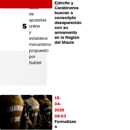
bloquear
Ejército y
sitios
Carabineros
buscan a
de
conscripto
apuestas
desaparecido
online
con su
y
armamento
en la Región
establece
del Maule
mecanismo
propuesto
por
Subtel
15-
04-
2026
08:03
Formalizan
a