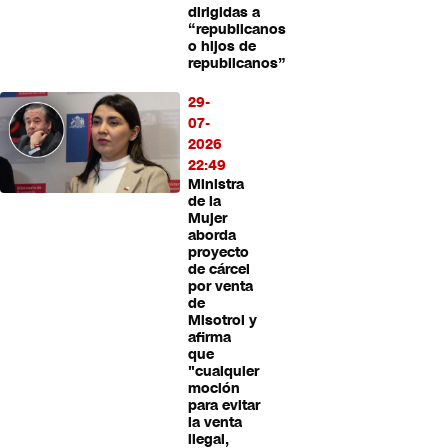
dirigidas a
“republicanos
o hijos de
republicanos”
29-
07-
2026
22:49
Ministra
de la
Mujer
aborda
proyecto
de cárcel
por venta
de
Misotrol y
afirma
que
"cualquier
moción
para evitar
la venta
ilegal,