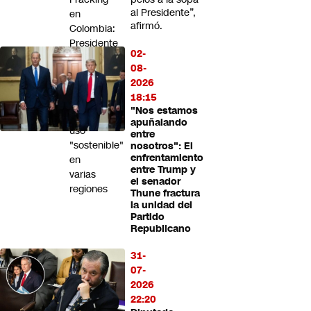
al Presidente”,
en
afirmó.
Colombia:
Presidente
02-
De
08-
la
2026
Espriella
18:15
anuncia
"Nos estamos
su
apuñalando
uso
entre
"sostenible"
nosotros": El
enfrentamiento
en
entre Trump y
varias
el senador
regiones
Thune fractura
la unidad del
Partido
Republicano
31-
07-
2026
22:20