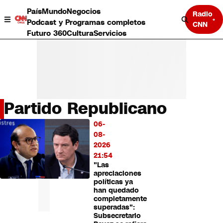
País
Mundo
Negocios
Radio
Podcast y Programas completos
CNN
Futuro 360
Cultura
Servicios
Partido Republicano
País
06-
LO
Mundo
08-
MÁS
Negocios
2026
LEÍDO
Deportes
21:54
"Las
Programas completos
apreciaciones
Cultura
políticas ya
Servicios
han quedado
Bits
completamente
superadas":
CNN Data
Subsecretario
CNN tiempo