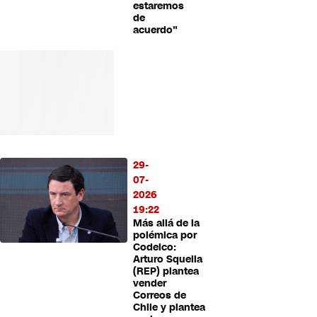
estaremos
de
acuerdo"
29-
07-
2026
19:22
Más allá de la
polémica por
Codelco:
Arturo Squella
(REP) plantea
vender
Correos de
Chile y plantea