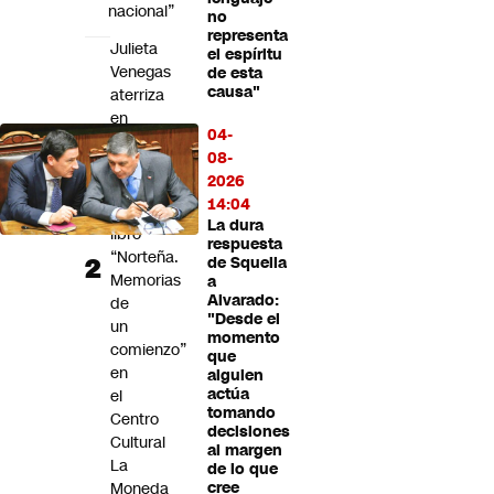
nacional”
no
representa
Julieta
el espíritu
Venegas
de esta
causa"
aterriza
en
04-
Chile
08-
para
2026
presentar
14:04
su
La dura
libro
respuesta
“Norteña.
de Squella
Memorias
a
Alvarado:
de
"Desde el
un
momento
comienzo”
que
en
alguien
actúa
el
tomando
Centro
decisiones
Cultural
al margen
La
de lo que
Moneda
cree