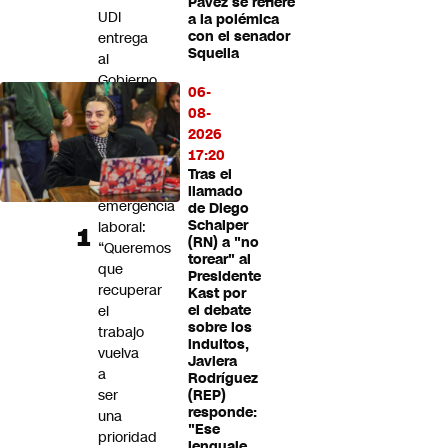
Pavez se refiere
Futuro 360
UDI
a la polémica
con el senador
entrega
Opinión
Squella
al
Gobierno
06-
20
08-
propuestas
2026
para
17:20
enfrentar
Tras el
la
llamado
emergencia
de Diego
Schalper
laboral:
(RN) a "no
“Queremos
torear" al
que
Presidente
recuperar
Kast por
el
el debate
sobre los
trabajo
indultos,
vuelva
Javiera
a
Rodríguez
ser
(REP)
responde:
una
"Ese
prioridad
lenguaje