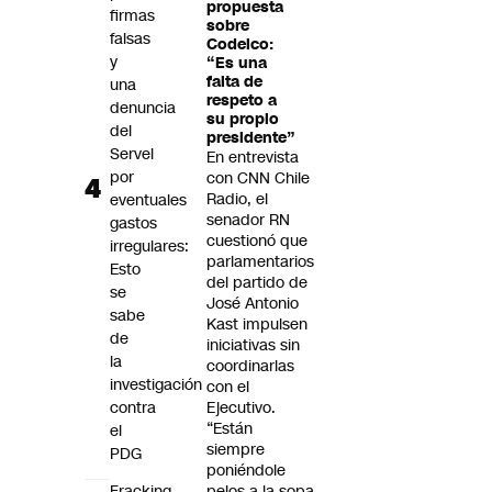
propuesta
firmas
sobre
falsas
Codelco:
y
“Es una
falta de
una
respeto a
denuncia
su propio
del
presidente”
Servel
En entrevista
por
con CNN Chile
Radio, el
eventuales
senador RN
gastos
cuestionó que
irregulares:
parlamentarios
Esto
del partido de
se
José Antonio
sabe
Kast impulsen
de
iniciativas sin
la
coordinarlas
investigación
con el
contra
Ejecutivo.
“Están
el
siempre
PDG
poniéndole
Fracking
pelos a la sopa