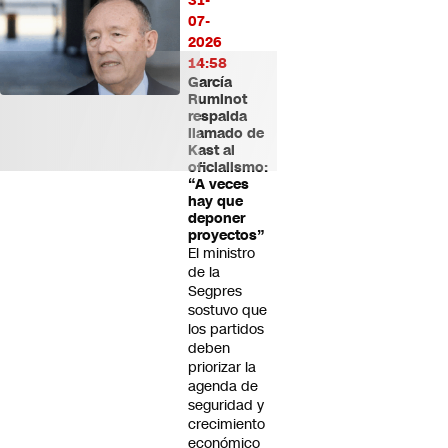
31-
07-
2026
14:58
García
Ruminot
respalda
llamado de
Kast al
oficialismo:
“A veces
hay que
deponer
proyectos”
El ministro
de la
Segpres
sostuvo que
los partidos
deben
priorizar la
agenda de
seguridad y
crecimiento
económico