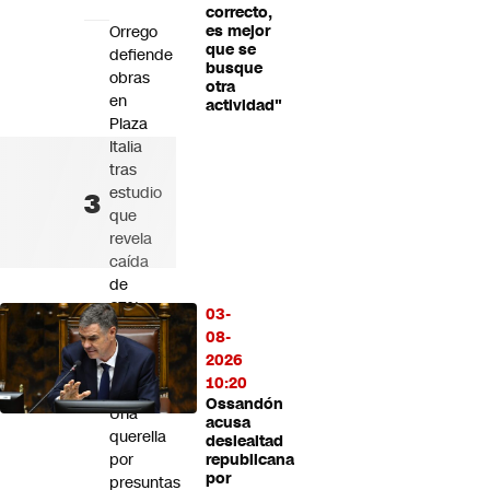
correcto,
Orrego
es mejor
que se
defiende
busque
obras
otra
en
actividad"
Plaza
Italia
tras
estudio
que
revela
caída
de
67%
03-
en
08-
velocidad
2026
vehicular
10:20
Ossandón
Una
acusa
querella
deslealtad
por
republicana
por
presuntas