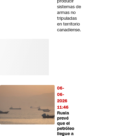
producir
sistemas de
armas no
tripuladas
en territorio
canadiense.
06-
06-
2026
11:46
Rusia
prevé
que el
petróleo
llegue a