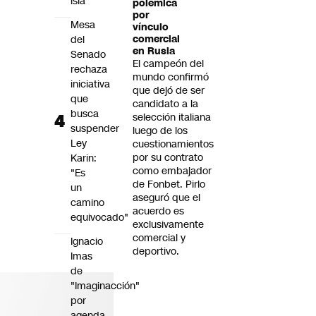
isla
polémica
por
Mesa
vínculo
del
comercial
en Rusia
Senado
El campeón del
rechaza
mundo confirmó
iniciativa
que dejó de ser
que
candidato a la
busca
selección italiana
suspender
luego de los
Ley
cuestionamientos
por su contrato
Karin:
como embajador
"Es
de Fonbet. Pirlo
un
aseguró que el
camino
acuerdo es
equivocado"
exclusivamente
comercial y
Ignacio
deportivo.
Imas
de
"Imaginacción"
por
agenda