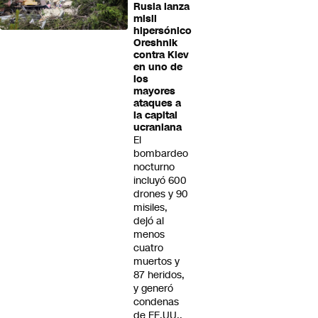
Rusia lanza
misil
hipersónico
Oreshnik
contra Kiev
en uno de
los
mayores
ataques a
la capital
ucraniana
El
bombardeo
nocturno
incluyó 600
drones y 90
misiles,
dejó al
menos
cuatro
muertos y
87 heridos,
y generó
condenas
de EE.UU.,