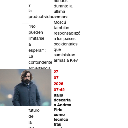
heridos
y
durante la
la
última
productividad
semana.
Moscú
"No
también
pueden
responsabilizó
limitarse
a los países
occidentales
a
que
esperar":
suministran
La
armas a Kiev.
contundente
advertencia
27-
de
07-
Rubio
2026
a
07:42
Cuba
Italia
por
descarta
el
a Andrea
Pirlo
futuro
como
de
técnico
la
tras