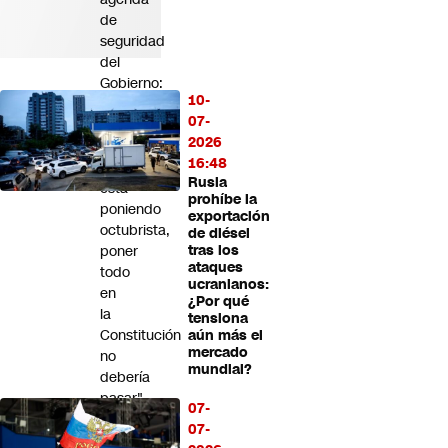
de
seguridad
del
Gobierno:
10-
"El
07-
presidente
2026
Kast
16:48
se
Rusia
está
prohíbe la
poniendo
exportación
octubrista,
de diésel
poner
tras los
ataques
todo
ucranianos:
en
¿Por qué
la
tensiona
Constitución
aún más el
mercado
no
mundial?
debería
pasar"
07-
07-