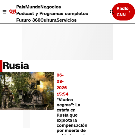
País
Mundo
Negocios
Radio
Podcast y Programas completos
CNN
Futuro 360
Cultura
Servicios
Rusia
País
06-
LO
Mundo
08-
MÁS
Negocios
2026
LEÍDO
Deportes
15:54
"Viudas
Programas completos
negras": La
Cultura
estafa en
Servicios
Rusia que
Bits
explota la
compensación
CNN Data
por muerte de
CNN tiempo