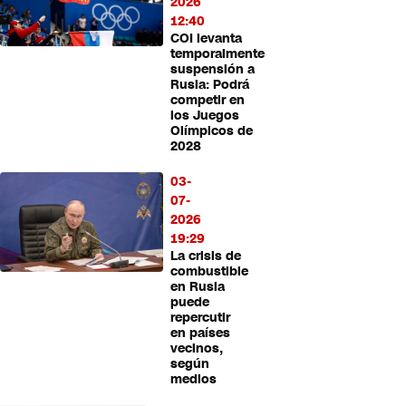
2026
12:40
COI levanta
temporalmente
suspensión a
Rusia: Podrá
competir en
los Juegos
Olímpicos de
2028
03-
07-
2026
19:29
La crisis de
combustible
en Rusia
puede
repercutir
en países
vecinos,
según
medios