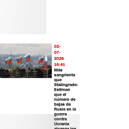
02-
07-
2026
16:41
Más
sangrienta
que
Stalingrado:
Estiman
que el
número de
bajas de
Rusia en la
guerra
contra
Ucrania
alcanza los