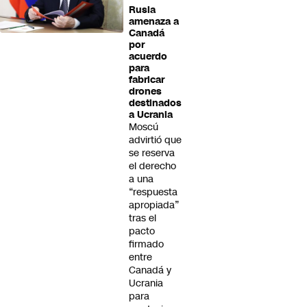
Rusia
amenaza a
Canadá
por
acuerdo
para
fabricar
drones
destinados
a Ucrania
Moscú
advirtió que
se reserva
el derecho
a una
“respuesta
apropiada”
tras el
pacto
firmado
entre
Canadá y
Ucrania
para