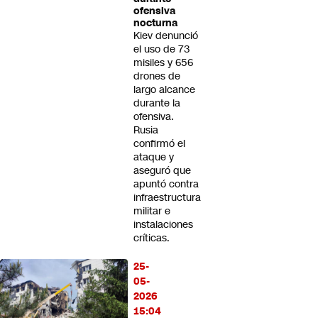
ofensiva
nocturna
Kiev denunció
el uso de 73
misiles y 656
drones de
largo alcance
durante la
ofensiva.
Rusia
confirmó el
ataque y
aseguró que
apuntó contra
infraestructura
militar e
instalaciones
críticas.
25-
05-
2026
15:04