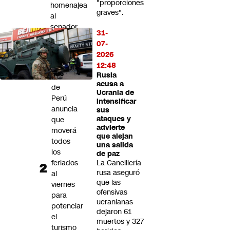
"proporciones
homenajea
graves".
al
senador
31-
Miguel
07-
Uribe
2026
Turbay
12:48
Rusia
Gobierno
acusa a
de
Ucrania de
Perú
intensificar
anuncia
sus
ataques y
que
advierte
moverá
que alejan
todos
una salida
los
de paz
feriados
La Cancillería
rusa aseguró
al
que las
viernes
ofensivas
para
ucranianas
potenciar
dejaron 61
el
muertos y 327
turismo