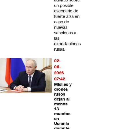
advirtió sobre
un posible
escenario de
fuerte alza en
caso de
nuevas
sanciones a
las
exportaciones
rusas.
02-
06-
2026
07:42
Misiles y
drones
rusos
dejan al
menos
13
muertos
en
Ucrania
durante