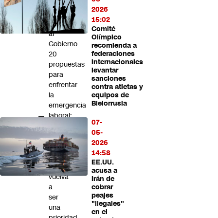
2026
UDI
15:02
entrega
Comité
al
Olímpico
Gobierno
recomienda a
20
federaciones
internacionales
propuestas
levantar
para
sanciones
enfrentar
contra atletas y
la
equipos de
Bielorrusia
emergencia
laboral:
07-
“Queremos
05-
que
2026
recuperar
14:58
el
EE.UU.
trabajo
acusa a
vuelva
Irán de
a
cobrar
peajes
ser
"ilegales"
una
en el
prioridad