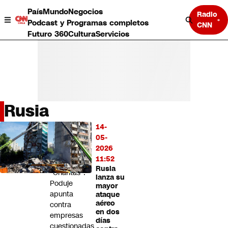
País
Mundo
Negocios
Radio
Podcast y Programas completos
CNN
Futuro 360
Cultura
Servicios
Rusia
País
14-
LO
Mundo
05-
MÁS
Negocios
2026
LEÍDO
Deportes
11:52
Rusia
Programas completos
“Chantas”:
lanza su
Cultura
Poduje
mayor
Servicios
apunta
ataque
Bits
aéreo
contra
en dos
CNN Data
empresas
días
CNN tiempo
cuestionadas