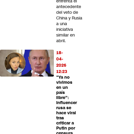
enfrenta el
antecedente
del veto de
China y Rusia
a una
iniciativa
similar en
abril.
18-
04-
2026
12:23
"Ya no
vivimos
en un
país
libre”:
Influencer
rusa se
hace viral
tras
criticar a
Putin por
censura