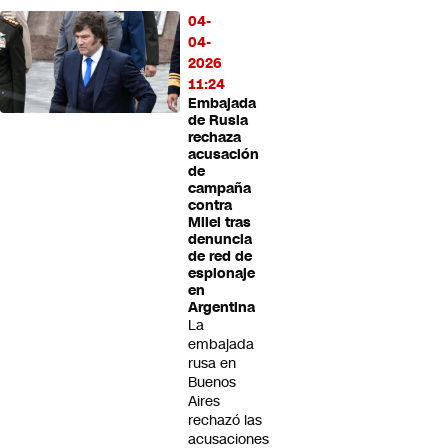
04-
04-
2026
11:24
Embajada
de Rusia
rechaza
acusación
de
campaña
contra
Milei tras
denuncia
de red de
espionaje
en
Argentina
La
embajada
rusa en
Buenos
Aires
rechazó las
acusaciones