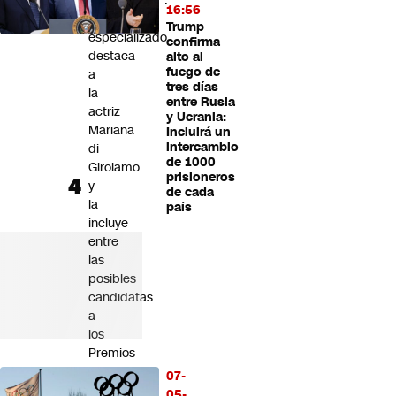
expectación”:
16:56
Medio
Trump
especializado
confirma
destaca
alto al
fuego de
a
tres días
la
entre Rusia
actriz
y Ucrania:
Mariana
Incluirá un
intercambio
di
de 1000
Girolamo
prisioneros
y
de cada
la
país
incluye
entre
las
posibles
candidatas
a
los
Premios
Oscar
07-
2027
05-