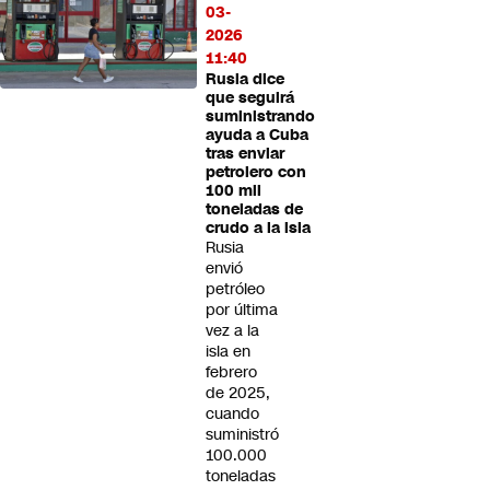
03-
2026
11:40
Rusia dice
que seguirá
suministrando
ayuda a Cuba
tras enviar
petrolero con
100 mil
toneladas de
crudo a la isla
Rusia
envió
petróleo
por última
vez a la
isla en
febrero
de 2025,
cuando
suministró
100.000
toneladas