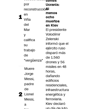
contra
Futuro 360
por
Ucrania:
Al
reconstrucción
Opinión
menos
en
ocho
Viña
muertos
del
en Kiev
Mar
El presidente
Volodímir
y
Zelenski
califica
informó que el
su
ejército ruso
trabajo
disparó más
de
de 1.560
"vergüenza"
drones y 56
misiles en 48
Muere
horas,
Jorge
dañando
Messi,
edificios
padre
residenciales,
de
infraestructura
Lionel
energética y
ferroviaria.
Messi,
Kiev declaró
a
un día de luto.