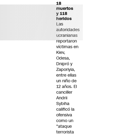
18
muertos
y 118
heridos
Las
autoridades
ucranianas
reportaron
víctimas en
Kiev,
Odesa,
Dnipró y
Zaporiyia,
entre ellas
un niño de
12 años. El
canciller
Andrii
Sybiha
calificó la
ofensiva
como un
"ataque
terrorista