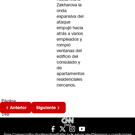
Zakharova la
onda
expansiva del
ataque
empujó hacia
atrás a varios
empleados y
rompió
ventanas del
edificio del
consulado y
de
apartamentos
residenciales
cercanos.
Página
2 de
Anterior
Siguiente
148
Área Comercial
En Vivo
Nosotros
Política de privacidad
Términos y condiciones