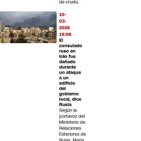
de crudo.
10-
03-
2026
19:06
El
consulado
ruso en
Irán fue
dañado
durante
un ataque
a un
edificio
del
gobierno
local, dice
Rusia
Según la
portavoz del
Ministerio de
Relaciones
Exteriores de
Rusia, Maria