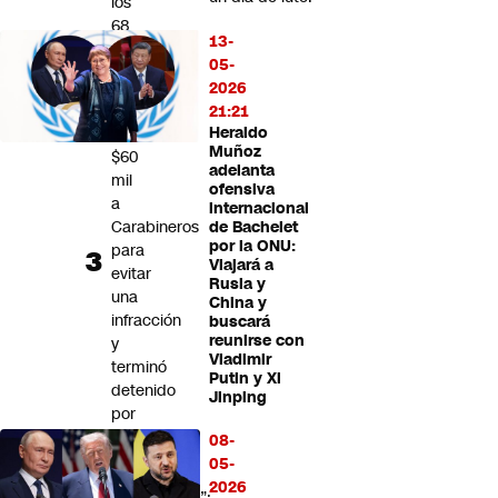
los
68
13-
años
05-
Ciudadano
2026
uruguayo
21:21
ofreció
Heraldo
Muñoz
$60
adelanta
mil
ofensiva
a
internacional
Carabineros
de Bachelet
por la ONU:
para
Viajará a
evitar
Rusia y
una
China y
infracción
buscará
reunirse con
y
Vladimir
terminó
Putin y Xi
detenido
Jinping
por
cohecho
08-
05-
“Genera
2026