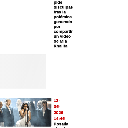
pide
disculpas
tras la
polémica
generada
por
compartir
un video
de Mia
Khalifa
13-
06-
2026
14:46
Rosalía