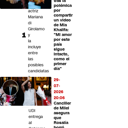
tras la
Futuro 360
la
polémica
por
actriz
Opinión
compartir
Mariana
un video
di
de Mia
Girolamo
Khalifa:
y
"Mi amor
por este
la
país
incluye
sigue
entre
intacto,
las
como el
primer
posibles
día"
candidatas
a
29-
los
07-
Premios
2026
Oscar
20:06
2027
Canciller
de Milei
UDI
asegura
entrega
que
al
Rosalía
borró