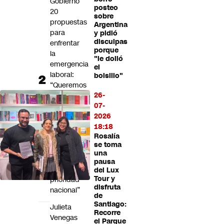
Gobierno
posteo
20
sobre
propuestas
Argentina
para
y pidió
disculpas
enfrentar
porque
la
"le dolió
emergencia
el
laboral:
bolsillo"
“Queremos
26-
que
07-
recuperar
2026
el
18:18
trabajo
Rosalía
vuelva
se toma
a
una
ser
pausa
una
del Lux
Tour y
prioridad
disfruta
nacional”
de
Santiago:
Julieta
Recorre
Venegas
el Parque