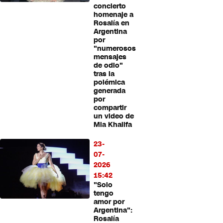
concierto
homenaje a
Rosalía en
Argentina
por
"numerosos
mensajes
de odio"
tras la
polémica
generada
por
compartir
un video de
Mia Khalifa
23-
07-
2026
15:42
"Solo
tengo
amor por
Argentina":
Rosalía