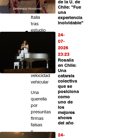
de la U. de
en
Chile: "Fue
Plaza
una
Italia
experiencia
inolvidable"
tras
estudio
24-
que
07-
revela
2026
caída
23:23
de
Rosalía
67%
en Chile:
en
Una
velocidad
catarsis
colectiva
vehicular
que se
posiciona
Una
como
querella
uno de
por
los
presuntas
mejores
shows
firmas
del año
falsas
y
24-
una