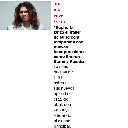
30-
03-
2026
15:33
"Euphoria"
lanza el tráiler
de su tercera
temporada con
nuevas
incorporaciones
como Sharon
Stone y Rosalía
La serie
original de
HBO
estrena
sus nuevos
episodios
el 12 de
abril, con
Zendaya
liderando
el elenco
principal.