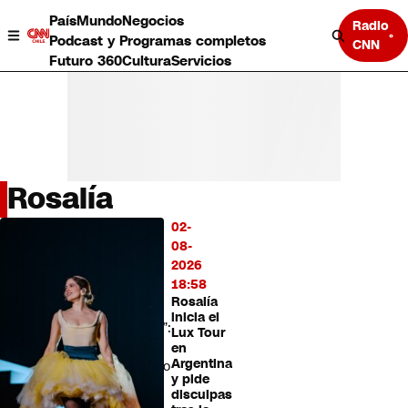
País
Mundo
Negocios
Radio
Podcast y Programas completos
CNN
Futuro 360
Cultura
Servicios
Rosalía
País
02-
LO
Mundo
08-
MÁS
Negocios
2026
LEÍDO
Deportes
18:58
Rosalía
Programas completos
“Genera
inicia el
Cultura
expectación”:
Lux Tour
Servicios
Medio
en
Bits
Argentina
especializado
y pide
CNN Data
destaca
disculpas
CNN tiempo
a