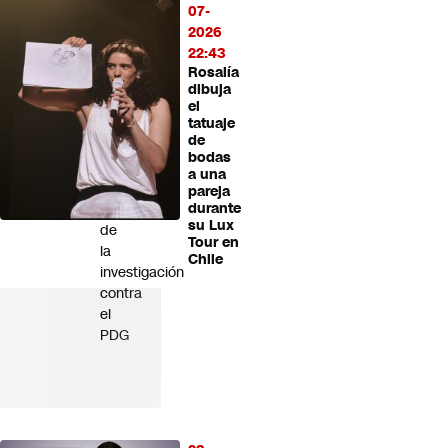
07-
denuncia
2026
del
22:43
Servel
Rosalía
por
dibuja
eventuales
el
tatuaje
gastos
de
irregulares:
bodas
Esto
a una
se
pareja
sabe
durante
su Lux
de
Tour en
la
Chile
investigación
contra
el
PDG