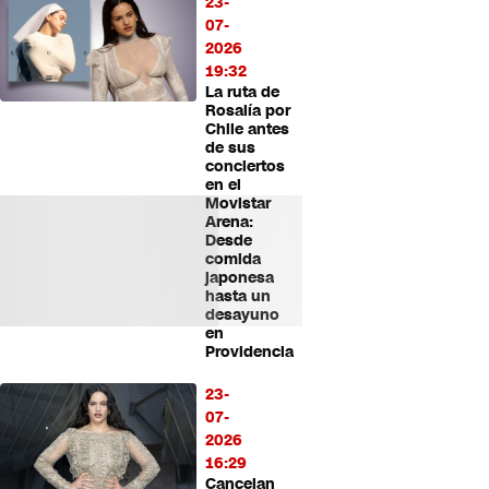
23-
07-
2026
19:32
La ruta de
Rosalía por
Chile antes
de sus
conciertos
en el
Movistar
Arena:
Desde
comida
japonesa
hasta un
desayuno
en
Providencia
23-
07-
2026
16:29
Cancelan