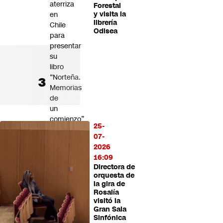
aterriza
Forestal
en
y visita la
librería
Chile
Odisea
para
presentar
su
libro
“Norteña.
Memorias
de
un
comienzo”
25-
en
07-
el
2026
Centro
16:09
Cultural
Directora de
La
orquesta de
Moneda
la gira de
Rosalía
Orrego
visitó la
defiende
Gran Sala
Sinfónica
obras