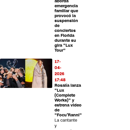
aborda
emergencia
familiar que
provocó la
suspensión
de
conciertos
en Florida
durante su
gira “Lux
Tour”
17-
04-
2026
17:48
Rosalía lanza
“Lux
(Complete
Works)” y
estrena video
de
“Focu’Ranni”
La cantante
y