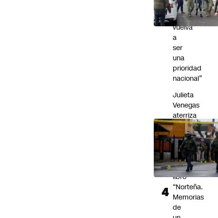
el
trabajo
vuelva
a
ser
una
prioridad
nacional”
Julieta
Venegas
aterriza
en
Chile
para
presentar
su
libro
“Norteña.
Memorias
de
un