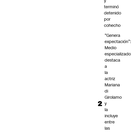
y
Futuro 360
terminó
Opinión
detenido
por
cohecho
“Genera
expectación”:
Medio
especializado
destaca
a
la
actriz
Mariana
di
Girolamo
y
la
incluye
entre
las