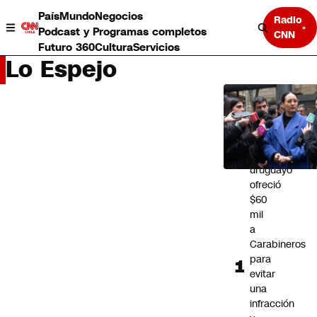
País
Mundo
Negocios
Radio
Podcast y Programas completos
CNN
Futuro 360
Cultura
Servicios
Lo Espejo
LO
MÁS
LEÍDO
Ciudadano
uruguayo
País
ofreció
Mundo
$60
Negocios
mil
Deportes
a
Programas completos
Carabineros
Cultura
para
Servicios
evitar
Bits
una
CNN Data
infracción
CNN tiempo