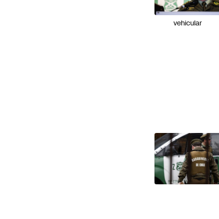
en
velocidad
vehicular