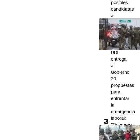
posibles
candidatas
a
los
Premios
Oscar
2027
UDI
entrega
al
Gobierno
20
propuestas
para
enfrentar
la
emergencia
laboral:
“Queremos
que
recuperar