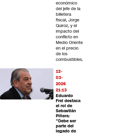
económico
del jefe de la
billetera
fiscal, Jorge
Quiroz, y el
impacto del
conflicto en
Medio Oriente
en el precio
de los
combustibles.
12-
03-
2026
21:13
Eduardo
Frei destaca
el rol de
Sebastián
Piñera:
“Debe ser
parte del
legado de