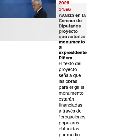
2026
14:56
Avanza en la
Cámara de
Diputados
proyecto
que autoriza
monumento
al
expresidente
Piñera
El texto del
proyecto
señala que
las obras
para erigir el
monumento
estarán
financiadas
a través de
"erogaciones
populares
obtenidas
por medio