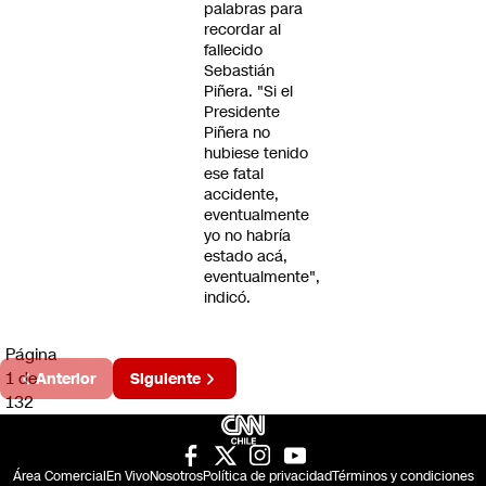
palabras para
recordar al
fallecido
Sebastián
Piñera. "Si el
Presidente
Piñera no
hubiese tenido
ese fatal
accidente,
eventualmente
yo no habría
estado acá,
eventualmente",
indicó.
Página
1 de
Anterior
Siguiente
132
Área Comercial
En Vivo
Nosotros
Política de privacidad
Términos y condiciones