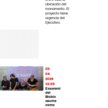
ubicación del
monumento. El
proyecto tiene
urgencia del
Ejecutivo.
02-
04-
2026
15:59
Exseremi
del
Biobío
asume
como