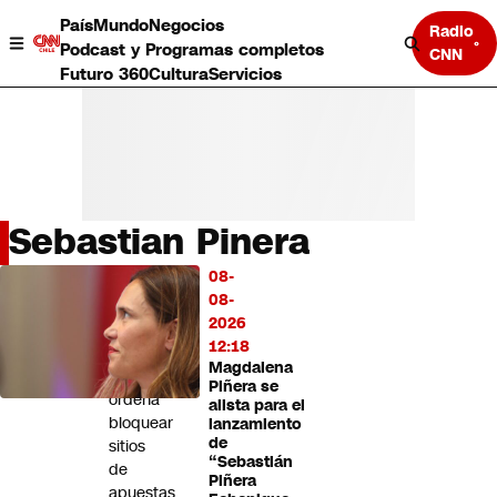
País
Mundo
Negocios
Radio
Podcast y Programas completos
CNN
Futuro 360
Cultura
Servicios
Sebastian Pinera
País
08-
LO
Mundo
08-
MÁS
Negocios
2026
LEÍDO
Deportes
12:18
Magdalena
Programas completos
Tribunal
Piñera se
Cultura
ordena
alista para el
Servicios
bloquear
lanzamiento
Bits
de
sitios
“Sebastián
CNN Data
de
Piñera
CNN tiempo
apuestas