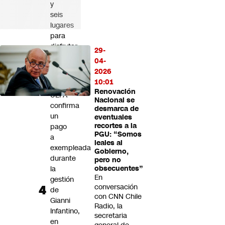
y
seis
lugares
para
disfrutar
29-
de
04-
la
2026
naturaleza
10:01
Renovación
UEFA
Nacional se
confirma
desmarca de
un
eventuales
recortes a la
pago
PGU: “Somos
a
leales al
exempleada
Gobierno,
durante
pero no
la
obsecuentes”
En
gestión
conversación
de
con CNN Chile
Gianni
Radio, la
Infantino,
secretaria
en