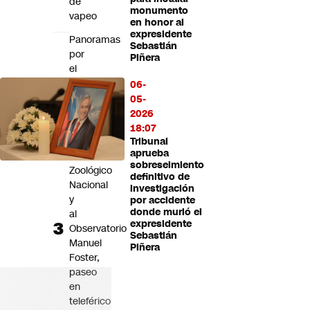
de
monumento
vapeo
en honor al
expresidente
Panoramas
Sebastián
por
Piñera
el
Día
06-
de
05-
la
2026
Niñez:
18:07
Visita
Tribunal
aprueba
al
sobreseimiento
Zoológico
definitivo de
Nacional
investigación
y
por accidente
donde murió el
al
expresidente
Observatorio
Sebastián
Manuel
Piñera
Foster,
paseo
en
teleférico