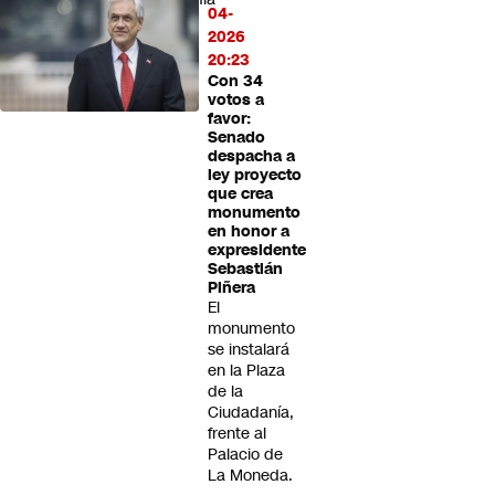
04-
2026
20:23
Con 34
votos a
favor:
Senado
despacha a
ley proyecto
que crea
monumento
en honor a
expresidente
Sebastián
Piñera
El
monumento
se instalará
en la Plaza
de la
Ciudadanía,
frente al
Palacio de
La Moneda.