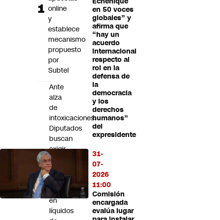
Echenique
Futuro 360
online
en 50 voces
globales” y
y
Opinión
afirma que
establece
“hay un
mecanismo
acuerdo
propuesto
internacional
por
respecto al
rol en la
Subtel
defensa de
la
Ante
democracia
alza
y los
de
derechos
intoxicaciones:
humanos”
del
Diputados
expresidente
buscan
exigir
31-
cierres
07-
de
2026
seguridad
11:00
infantil
Comisión
en
encargada
líquidos
evalúa lugar
para instalar