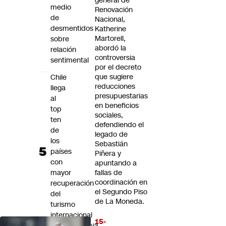
general de
medio
Renovación
de
Nacional,
desmentidos
Katherine
Martorell,
sobre
abordó la
relación
controversia
sentimental
por el decreto
que sugiere
Chile
reducciones
llega
presupuestarias
al
en beneficios
top
sociales,
ten
defendiendo el
de
legado de
los
Sebastián
países
Piñera y
con
apuntando a
mayor
fallas de
coordinación en
recuperación
el Segundo Piso
del
de La Moneda.
turismo
internacional
15-
postpandemia