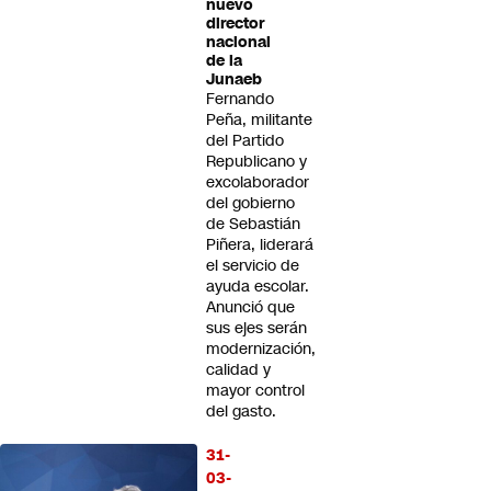
nuevo
director
nacional
de la
Junaeb
Fernando
Peña, militante
del Partido
Republicano y
excolaborador
del gobierno
de Sebastián
Piñera, liderará
el servicio de
ayuda escolar.
Anunció que
sus ejes serán
modernización,
calidad y
mayor control
del gasto.
31-
03-