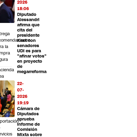
esgos
2026
18:06
guetes
Diputado
Alessandri
formales
afirma que
cita del
trega
presidente
comendaciones
Kast con
senadores
ra la
UDI es para
mpra
"afinar votos"
gura
en proyecto
de
cienda
megarreforma
ea
rupo
22-
e
07-
abajo
2026
ra
19:19
pulsar
Cámara de
Diputados
aprueba
portación
informe de
e
Comisión
rvicios
Mixta sobre