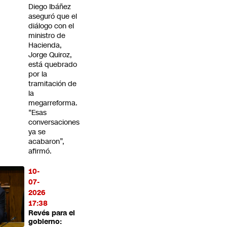
Diego Ibáñez
aseguró que el
diálogo con el
ministro de
Hacienda,
Jorge Quiroz,
está quebrado
por la
tramitación de
la
megarreforma.
“Esas
conversaciones
ya se
acabaron”,
afirmó.
10-
07-
2026
17:38
Revés para el
gobierno: