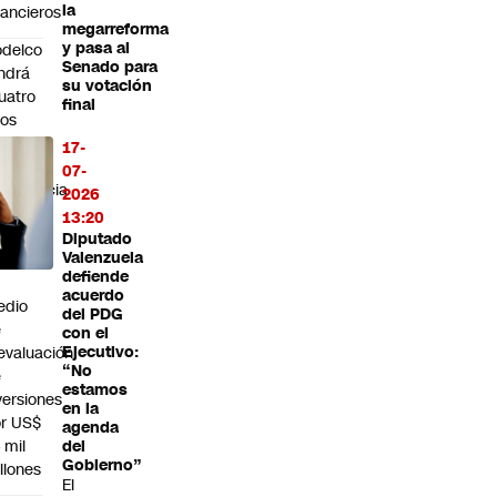
la
nancieros
megarreforma
y pasa al
delco
Senado para
ndrá
su votación
uatro
final
os
fíciles":
17-
a
07-
vertencia
2026
e
13:20
rnardo
Diputado
Valenzuela
ntaine
defiende
n
acuerdo
edio
del PDG
e
con el
evaluación
Ejecutivo:
“No
e
estamos
versiones
en la
r US$
agenda
 mil
del
Gobierno”
llones
El