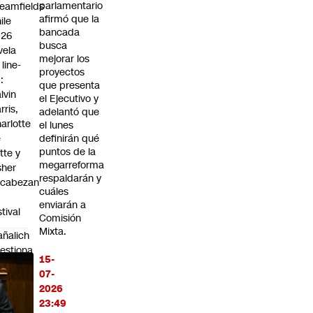
parlamentario
eamfields
afirmó que la
ile
bancada
026
busca
vela
mejorar los
 line-
proyectos
:
que presenta
lvin
el Ejecutivo y
rris,
adelantó que
arlotte
el lunes
e
definirán qué
puntos de la
tte y
megarreforma
sher
respaldarán y
ncabezan
cuáles
enviarán a
stival
Comisión
Mixta.
ñalich
estiona
15-
st de
07-
ogas
2026
 el
23:49
bierno: