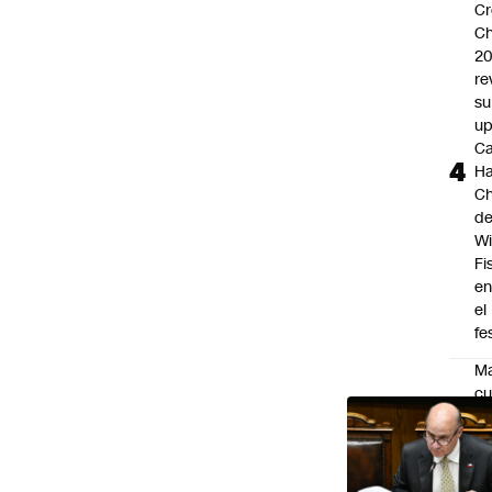
Cr
Ch
2
re
su
up
Ca
Ha
Ch
d
Wi
Fi
e
el
fe
Ma
cu
te
dr
en
Go