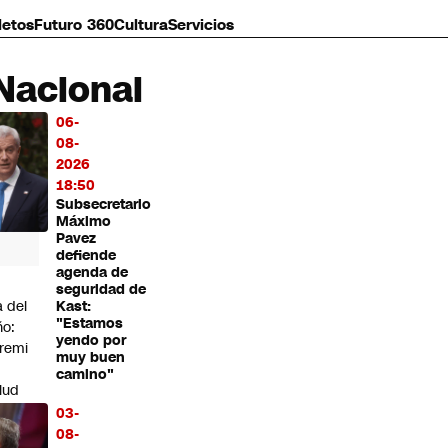
letos
Futuro 360
Cultura
Servicios
Nacional
06-
MÁS
08-
O
2026
18:50
Subsecretario
Máximo
Pavez
defiende
agenda de
seguridad de
a del
Kast:
"Estamos
ño:
yendo por
remi
muy buen
camino"
lud
erta
03-
r
08-