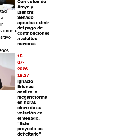
Con votos de
a
Araya y
tad
Bianchi:
 a
Senado
aprueba eximir
lir
del pago de
lsamente
contribuciones
sitivo
a adultos
mayores
enos
15-
na
07-
z”
2026
19:37
Ignacio
Briones
analiza la
megarreforma
en horas
clave de su
votación en
el Senado:
"Este
proyecto es
deficitario"