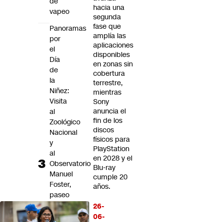
de
hacia una
vapeo
segunda
fase que
Panoramas
amplía las
por
aplicaciones
el
disponibles
Día
en zonas sin
de
cobertura
la
terrestre,
Niñez:
mientras
Visita
Sony
anuncia el
al
fin de los
Zoológico
discos
Nacional
físicos para
y
PlayStation
al
en 2028 y el
Observatorio
Blu-ray
Manuel
cumple 20
Foster,
años.
paseo
en
26-
teleférico
06-