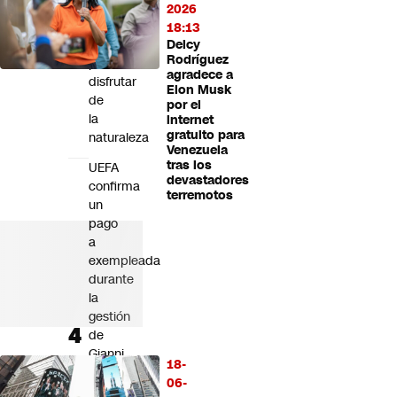
y
2026
seis
18:13
lugares
Delcy
Rodríguez
para
agradece a
disfrutar
Elon Musk
de
por el
la
internet
gratuito para
naturaleza
Venezuela
tras los
UEFA
devastadores
confirma
terremotos
un
pago
a
exempleada
durante
la
gestión
de
Gianni
18-
Infantino,
06-
en