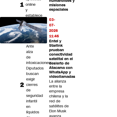
humanoides y
Futuro 360
online
misiones
espaciales
y
Opinión
establece
03-
mecanismo
07-
propuesto
2026
por
11:46
Subtel
Entel y
Starlink
Ante
prueban
alza
conectividad
de
satelital en el
intoxicaciones:
desierto de
Atacama con
Diputados
WhatsApp y
buscan
videollamadas
exigir
La alianza
cierres
entre la
de
empresa
seguridad
chilena y la
infantil
red de
satélites de
en
Elon Musk
líquidos
avanza