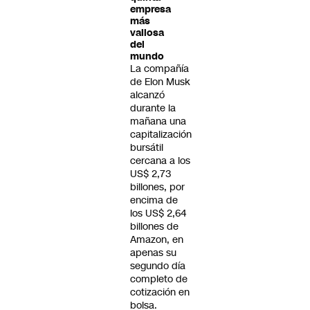
empresa
más
valiosa
del
mundo
La compañía
de Elon Musk
alcanzó
durante la
mañana una
capitalización
bursátil
cercana a los
US$ 2,73
billones, por
encima de
los US$ 2,64
billones de
Amazon, en
apenas su
segundo día
completo de
cotización en
bolsa.