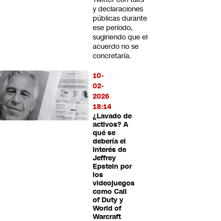
y declaraciones
públicas durante
ese período,
sugiriendo que el
acuerdo no se
concretaría.
10-
02-
2026
18:14
¿Lavado de
activos? A
qué se
debería el
interés de
Jeffrey
Epstein por
los
videojuegos
como Call
of Duty y
World of
Warcraft