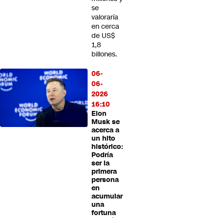
se
valoraría
en cerca
de US$
1,8
billones.
06-
06-
2026
16:10
Elon
Musk se
acerca a
un hito
histórico:
Podría
ser la
primera
persona
en
acumular
una
fortuna