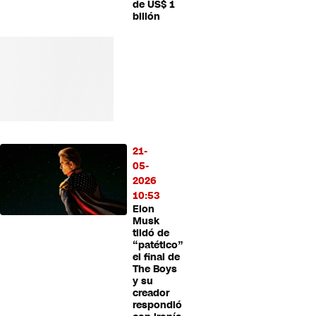
de US$ 1
billón
21-
05-
2026
10:53
Elon
Musk
tildó de
“patético”
el final de
The Boys
y su
creador
respondió