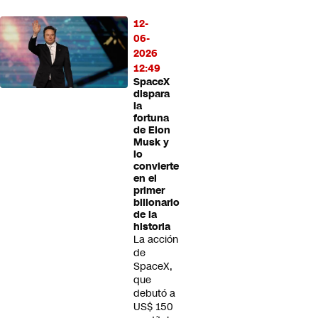
12-
06-
2026
12:49
SpaceX
dispara
la
fortuna
de Elon
Musk y
lo
convierte
en el
primer
billonario
de la
historia
La acción
de
SpaceX,
que
debutó a
US$ 150