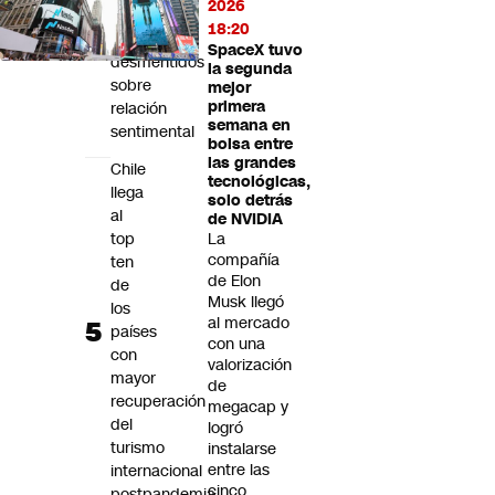
2026
medio
18:20
de
SpaceX tuvo
desmentidos
la segunda
sobre
mejor
primera
relación
semana en
sentimental
bolsa entre
las grandes
Chile
tecnológicas,
llega
solo detrás
al
de NVIDIA
top
La
compañía
ten
de Elon
de
Musk llegó
los
al mercado
países
con una
con
valorización
mayor
de
recuperación
megacap y
del
logró
turismo
instalarse
entre las
internacional
cinco
postpandemia