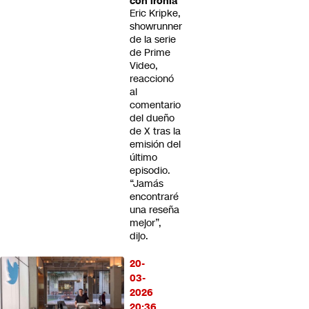
con ironía
Eric Kripke,
showrunner
de la serie
de Prime
Video,
reaccionó
al
comentario
del dueño
de X tras la
emisión del
último
episodio.
“Jamás
encontraré
una reseña
mejor”,
dijo.
20-
03-
2026
20:36