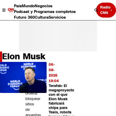
País
Mundo
Negocios
Radio
Podcast y Programas completos
CNN
Futuro 360
Cultura
Servicios
Elon Musk
País
06-
LO
Mundo
08-
MÁS
Negocios
2026
LEÍDO
Deportes
19:04
Terafab: El
Programas completos
Tribunal
megaproyecto
Cultura
ordena
con el que
Servicios
bloquear
Elon Musk
Bits
fabricará
sitios
chips para
CNN Data
de
Tesla, robots
CNN tiempo
apuestas