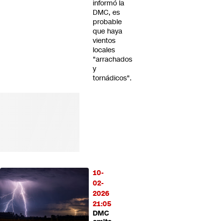
informó la
DMC, es
probable
que haya
vientos
locales
"arrachados
y
tornádicos".
10-
02-
2026
21:05
DMC