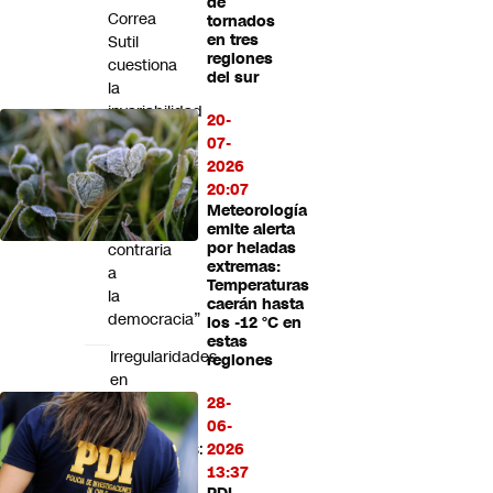
de
Futuro 360
Correa
tornados
en tres
Sutil
Opinión
regiones
cuestiona
del sur
la
invariabilidad
20-
tributaria
07-
ante
2026
el
20:07
TC:
Meteorología
“Es
emite alerta
por heladas
contraria
extremas:
a
Temperaturas
la
caerán hasta
democracia”
los -12 °C en
estas
Irregularidades
regiones
en
sueldos
28-
y
06-
cotizaciones:
2026
Corte
13:37