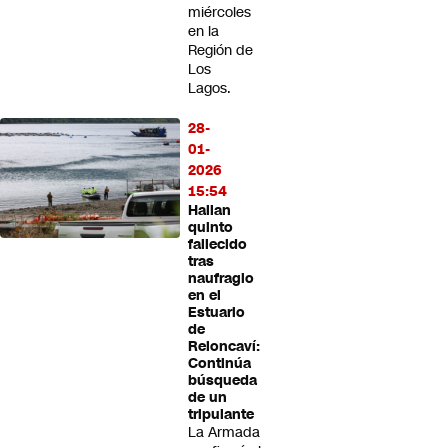
miércoles
en la
Región de
Los
Lagos.
28-
01-
2026
15:54
Hallan
quinto
fallecido
tras
naufragio
en el
Estuario
de
Reloncaví:
Continúa
búsqueda
de un
tripulante
La Armada