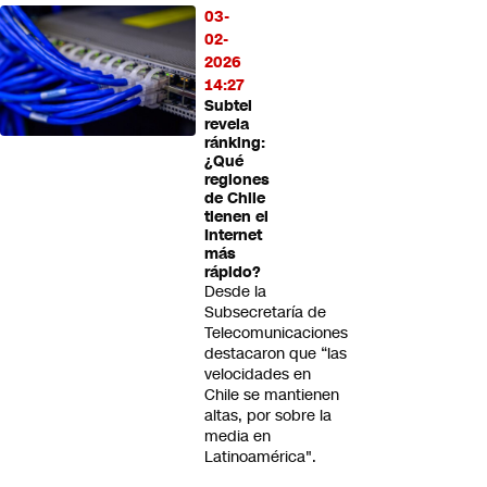
03-
02-
2026
14:27
Subtel
revela
ránking:
¿Qué
regiones
de Chile
tienen el
Internet
más
rápido?
Desde la
Subsecretaría de
Telecomunicaciones
destacaron que “las
velocidades en
Chile se mantienen
altas, por sobre la
media en
Latinoamérica".