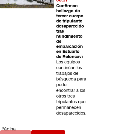
08:37
Confirman
hallazgo de
tercer cuerpo
de tripulante
desaparecido
tras
hundimiento
de
embarcación
en Estuario
de Reloncaví
Los equipos
continúan los
trabajos de
búsqueda para
poder
encontrar a los
otros tres
tripulantes que
permanecen
desaparecidos.
Página