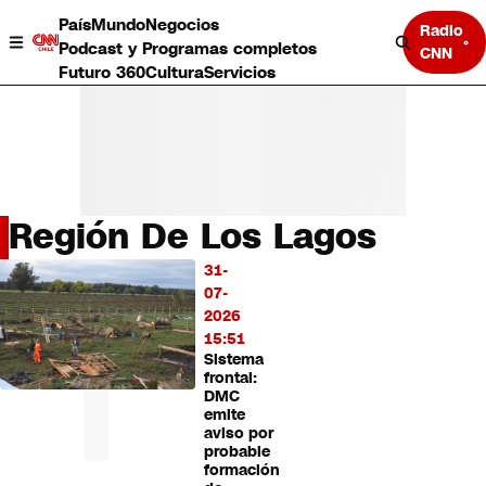
País
Mundo
Negocios
Radio
Podcast y Programas completos
CNN
Futuro 360
Cultura
Servicios
Región De Los Lagos
País
31-
LO
Mundo
07-
MÁS
Negocios
2026
LEÍDO
Deportes
15:51
Sistema
Programas completos
frontal:
Cultura
DMC
Servicios
emite
Bits
aviso por
probable
CNN Data
formación
CNN tiempo