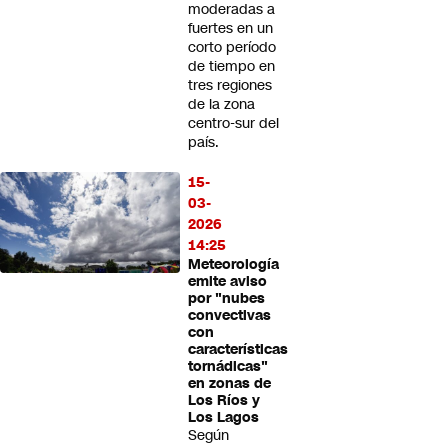
moderadas a
fuertes en un
corto período
de tiempo en
tres regiones
de la zona
centro-sur del
país.
15-
03-
2026
14:25
Meteorología
emite aviso
por "nubes
convectivas
con
características
tornádicas"
en zonas de
Los Ríos y
Los Lagos
Según