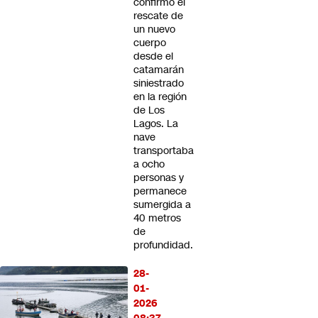
confirmó el
rescate de
un nuevo
cuerpo
desde el
catamarán
siniestrado
en la región
de Los
Lagos. La
nave
transportaba
a ocho
personas y
permanece
sumergida a
40 metros
de
profundidad.
28-
01-
2026