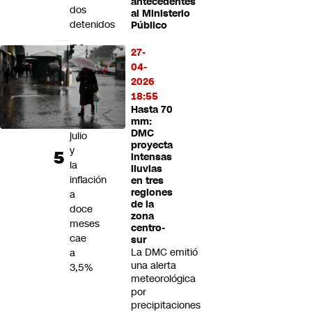
antecedentes
dos
al Ministerio
detenidos
Público
IPC
27-
registra
04-
variación
2026
de
18:55
0,1%
Hasta 70
en
mm:
DMC
julio
proyecta
y
intensas
la
lluvias
inflación
en tres
regiones
a
de la
doce
zona
meses
centro-
cae
sur
La DMC emitió
a
una alerta
3,5%
meteorológica
por
precipitaciones