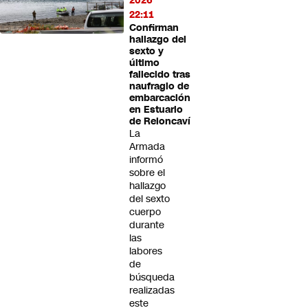
2026
22:11
Confirman
hallazgo del
sexto y
último
fallecido tras
naufragio de
embarcación
en Estuario
de Reloncaví
La
Armada
informó
sobre el
hallazgo
del sexto
cuerpo
durante
las
labores
de
búsqueda
realizadas
este