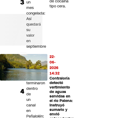
de cocaína
un
tipo cera.
mes
congelada:
Así
quedará
su
valor
en
septiembre
Intentaron
22-
atropellar
06-
a
2026
carabineros
14:32
y
Contraloría
terminaron
detectó
vertimiento
dentro
de aguas
de
servidas en
un
el río Palena:
canal
Instruyó
sumario y
en
envió
Peñalolén: