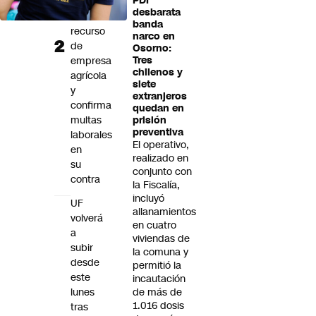
PDI
Suprema
desbarata
rechaza
banda
recurso
narco en
de
Osorno:
empresa
Tres
chilenos y
agrícola
siete
y
extranjeros
confirma
quedan en
multas
prisión
preventiva
laborales
El operativo,
en
realizado en
su
conjunto con
contra
la Fiscalía,
incluyó
UF
allanamientos
volverá
en cuatro
a
viviendas de
subir
la comuna y
desde
permitió la
este
incautación
lunes
de más de
1.016 dosis
tras