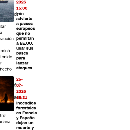
0 mil
2026
15:00
Irán
rabineros
advierte
ra
a países
itar
europeos
na
que no
fracción
permitan
a EE.UU.
usar sus
rminó
bases
tenido
para
r
lanzar
ataques
ohecho
enera
25-
pectación”:
07-
edio
2026
pecializado
18:31
staca
Incendios
forestales
la
en Francia
triz
y España
riana
dejan un
muerto y