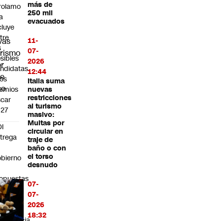
más de
rolamo
250 mil
la
evacuados
cluye
tre
11-
s
07-
sibles
2026
ndidatas
12:44
los
Italia suma
emios
nuevas
restricciones
car
al turismo
027
masivo:
Multas por
I
circular en
trega
traje de
baño o con
el torso
bierno
desnudo
0
opuestas
07-
ra
07-
frentar
2026
18:32
ergencia