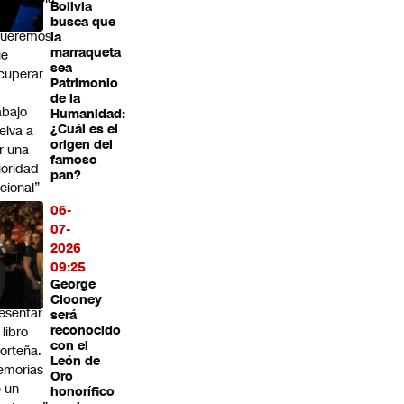
Bolivia
boral:
busca que
Queremos
la
marraqueta
ue
sea
cuperar
Patrimonio
de la
abajo
Humanidad:
¿Cuál es el
elva a
origen del
r una
famoso
ioridad
pan?
cional”
06-
lieta
07-
enegas
2026
erriza
09:25
 Chile
George
ra
Clooney
esentar
será
reconocido
 libro
con el
orteña.
León de
emorias
Oro
 un
honorífico