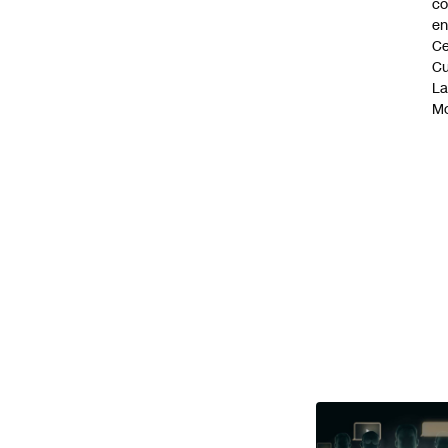
co
en
Ce
Cu
L
M