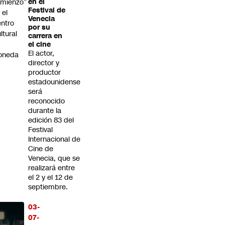
mienzo”
en el
Festival de
 el
Venecia
ntro
por su
ltural
carrera en
a
el cine
El actor,
oneda
director y
productor
estadounidense
será
reconocido
durante la
edición 83 del
Festival
Internacional de
Cine de
Venecia, que se
realizará entre
el 2 y el 12 de
septiembre.
03-
07-