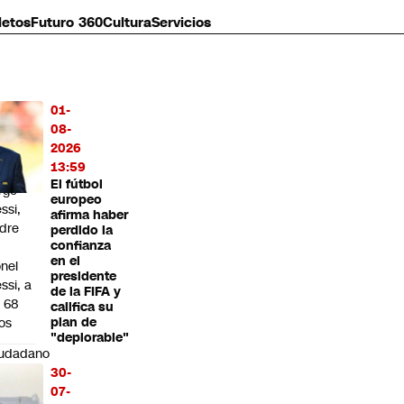
letos
Futuro 360
Cultura
Servicios
01-
MÁS
08-
O
2026
13:59
ere
El fútbol
rge
europeo
ssi,
afirma haber
dre
perdido la
confianza
en el
onel
presidente
ssi, a
de la FIFA y
s 68
califica su
os
plan de
"deplorable"
iudadano
uguayo
30-
reció
07-