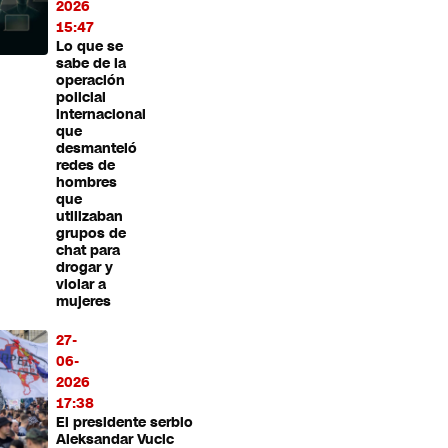
2026
15:47
Lo que se
sabe de la
operación
policial
internacional
que
desmanteló
redes de
hombres
que
utilizaban
grupos de
chat para
drogar y
violar a
mujeres
27-
06-
2026
17:38
El presidente serbio
Aleksandar Vucic