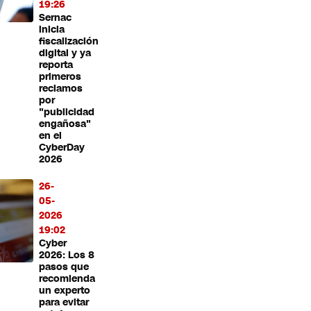
19:26
Sernac
inicia
fiscalización
digital y ya
reporta
primeros
reclamos
por
"publicidad
engañosa"
en el
CyberDay
2026
26-
05-
2026
19:02
Cyber
2026: Los 8
pasos que
recomienda
un experto
para evitar