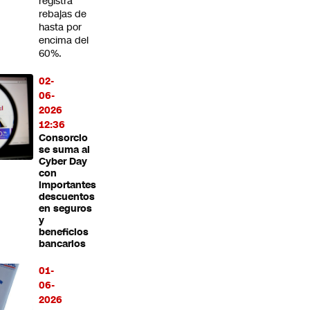
registra
rebajas de
hasta por
encima del
60%.
02-
06-
2026
12:36
Consorcio
se suma al
Cyber Day
con
importantes
descuentos
en seguros
y
beneficios
bancarios
01-
06-
2026