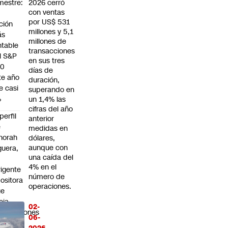
imestre:
2026 cerró
con ventas
por US$ 531
ción
millones y 5,1
ás
millones de
ntable
transacciones
l S&P
en sus tres
00
días de
te año
duración,
e casi
superando en
%
un 1,4% las
cifras del año
 perfil
anterior
e
medidas en
norah
dólares,
aunque con
guera,
una caída del
4% en el
rigente
número de
ositora
operaciones.
ue
icia
02-
gociaciones
06-
ra