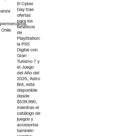
El Cyber
Day trae
canza
ofertas
0
para los
upermercados
fanáticos
 Chile
de
PlayStation:
la PS5
Digital con
Gran
Turismo 7 y
el Juego
del Año del
2025, Astro
Bot, está
disponible
desde
$539.990,
mientras el
catálogo de
juegos y
accesorios
también