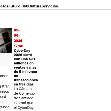
letos
Futuro 360
Cultura
Servicios
05-
MÁS
06-
O
2026
17:48
CyberDay
2026 cerró
con US$ 531
millones en
ventas y más
de 5 millones
pesar
de
transacciones
en tres días
gistrar
La Cámara
gresos
de Comercio
cord
de Santiago
 el
informó que
gundo
el CyberDay