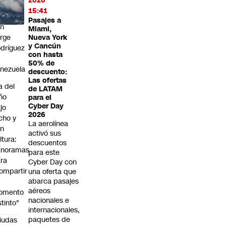
2026
na
15:41
ansición
Pasajes a
on
Miami,
rge
Nueva York
y Cancún
dríguez
con hasta
n
50% de
nezuela
descuento:
Las ofertas
a del
de LATAM
ño
para el
Cyber Day
jo
2026
cho y
La aerolínea
on
activó sus
ltura:
descuentos
anoramas
para este
ra
Cyber Day con
ompartir
una oferta que
abarca pasajes
n
aéreos
omento
nacionales e
stinto"
internacionales,
paquetes de
iudas