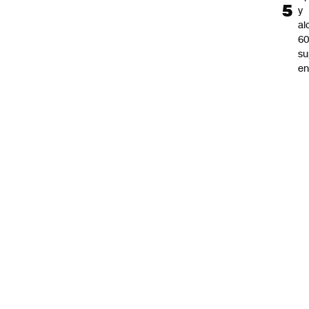
y
al
6
s
en