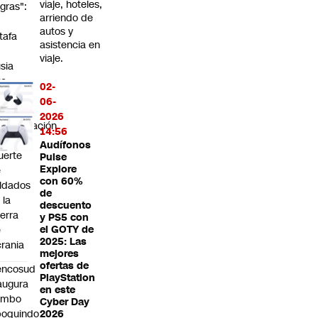
viaje, hoteles,
gras":
arriendo de
a
autos y
tafa
asistencia en
n
viaje.
sia
ue
02-
plota
06-
2026
ompensación
14:56
r
Audífonos
uerte
Pulse
Explore
e
con 60%
ldados
de
 la
descuento
erra
y PS5 con
e
el GOTY de
2025: Las
rania
mejores
ofertas de
encosud
PlayStation
augura
en este
umbo
Cyber Day
poquindo
2026