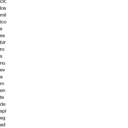
cir,
los
mil
ico
s
es
bir
ro
s
nu
ev
a
m
en
te
de
spl
eg
ad