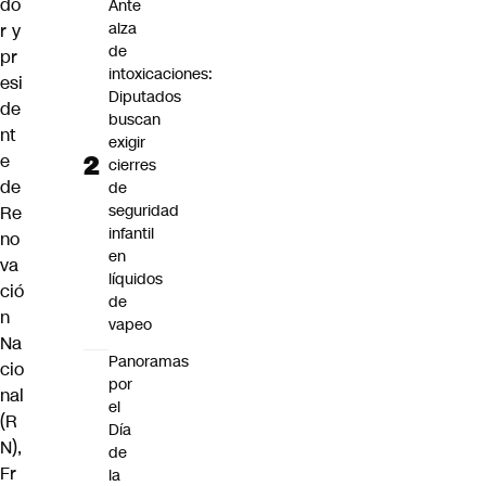
do
Ante
alza
r y
de
pr
intoxicaciones:
esi
Diputados
de
buscan
nt
exigir
e
cierres
de
de
seguridad
Re
infantil
no
en
va
líquidos
ció
de
n
vapeo
Na
Panoramas
cio
por
nal
el
(R
Día
N),
de
Fr
la