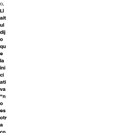
o,
Ll
ait
ul
dij
o
qu
e
la
ini
ci
ati
va
“n
o
es
otr
a
co