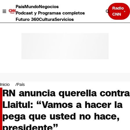
País
Mundo
Negocios
Radio
Podcast y Programas completos
CNN
Futuro 360
Cultura
Servicios
País
Mundo
Negocios
Inicio
País
RN anuncia querella contra
Deportes
Programas completos
Llaitul: “Vamos a hacer la
Cultura
Servicios
pega que usted no hace,
Bits
CNN Data
presidente”
CNN tiempo