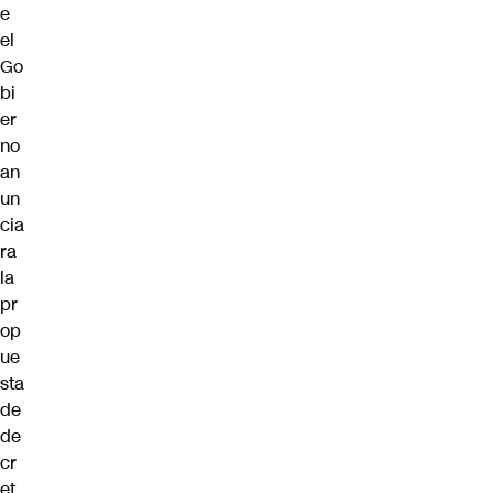
e
el
Go
bi
er
no
an
un
cia
ra
la
pr
op
ue
sta
de
de
cr
et