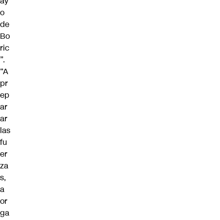
ay
o
de
Bo
ric
”.
“A
pr
ep
ar
ar
las
fu
er
za
s,
a
or
ga