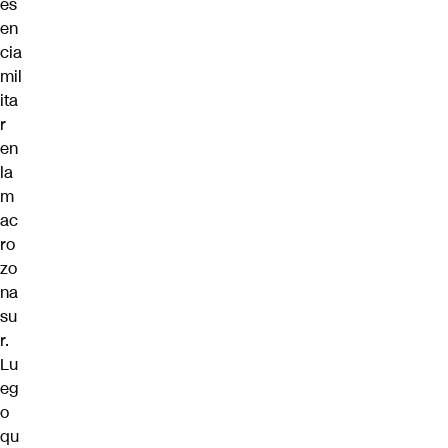
es
en
cia
mil
ita
r
en
la
m
ac
ro
zo
na
su
r.
Lu
eg
o
qu