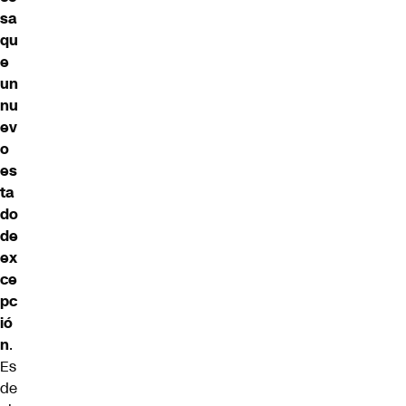
sa
qu
e
un
nu
ev
o
es
ta
do
de
ex
ce
pc
ió
n
.
Es
de