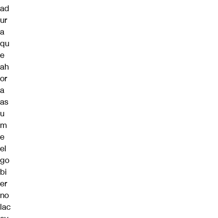
ad
ur
a
qu
e
ah
or
a
as
u
m
e
el
go
bi
er
no
lac