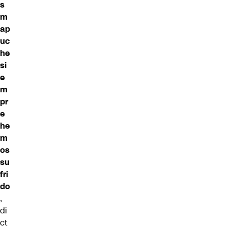
s
m
ap
uc
he
si
e
m
pr
e
he
m
os
su
fri
do
,
di
ct