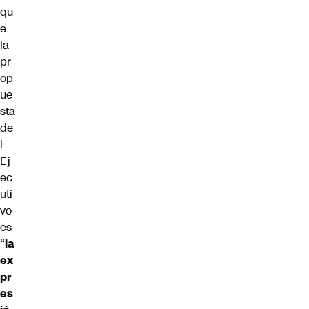
qu
e
la
pr
op
ue
sta
de
l
Ej
ec
uti
vo
es
“
la
ex
pr
es