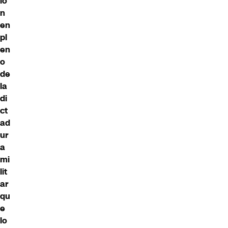
ió
n
en
pl
en
o
de
la
di
ct
ad
ur
a
mi
lit
ar
qu
e
lo