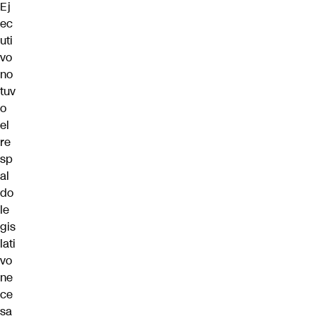
Ej
ec
uti
vo
no
tuv
o
el
re
sp
al
do
le
gis
lati
vo
ne
ce
sa