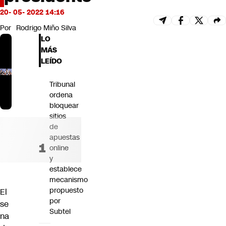
Futuro 360
20- 05- 2022 14:16
Opinión
Por
Rodrigo Miño Silva
LO
MÁS
LEÍDO
Tribunal
ordena
bloquear
sitios
de
apuestas
online
y
establece
mecanismo
propuesto
El
por
se
Subtel
na