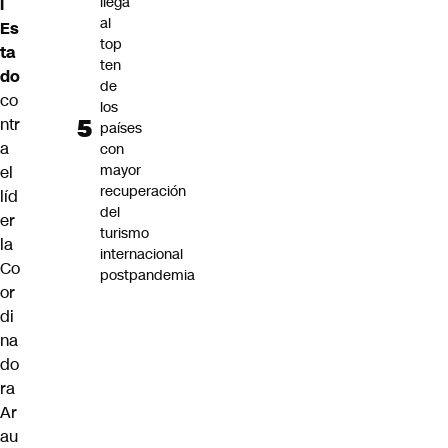
llega
l
al
Es
top
ta
ten
do
de
co
los
ntr
países
a
con
mayor
el
recuperación
líd
del
er
turismo
la
internacional
Co
postpandemia
or
di
na
do
ra
Ar
au