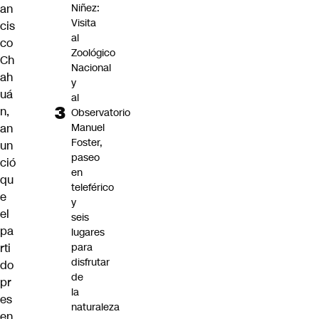
an
Niñez:
Visita
cis
al
co
Zoológico
Ch
Nacional
ah
y
uá
al
n
,
Observatorio
an
Manuel
Foster,
un
paseo
ció
en
qu
teleférico
e
y
el
seis
pa
lugares
rti
para
disfrutar
do
de
pr
la
es
naturaleza
en