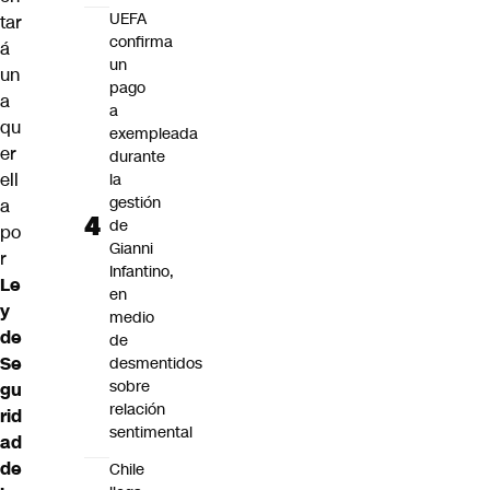
UEFA
tar
confirma
á
un
un
pago
a
a
qu
exempleada
er
durante
ell
la
gestión
a
de
po
Gianni
r
Infantino,
Le
en
y
medio
de
de
Se
desmentidos
sobre
gu
relación
rid
sentimental
ad
de
Chile