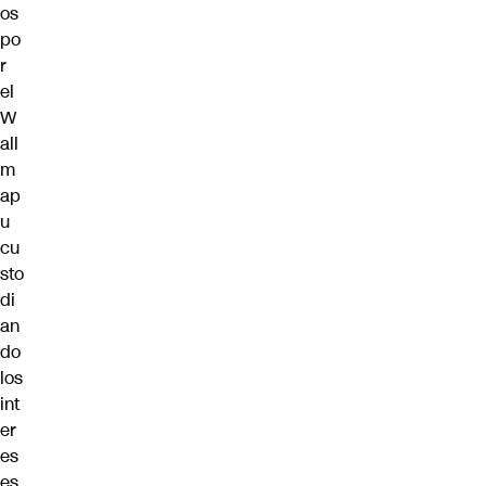
os
po
r
el
W
all
m
ap
u
cu
sto
di
an
do
los
int
er
es
es