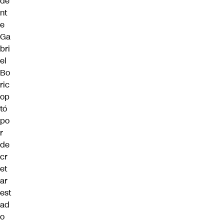
de
nt
e
Ga
bri
el
Bo
ric
op
tó
po
r
de
cr
et
ar
est
ad
o