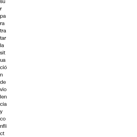
su
r
pa
ra
tra
tar
la
sit
ua
ció
n
de
vio
len
cia
y
co
nfli
ct