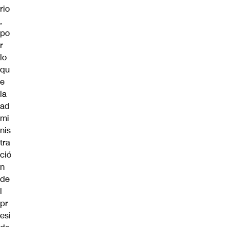
rio
,
po
r
lo
qu
e
la
ad
mi
nis
tra
ció
n
de
l
pr
esi