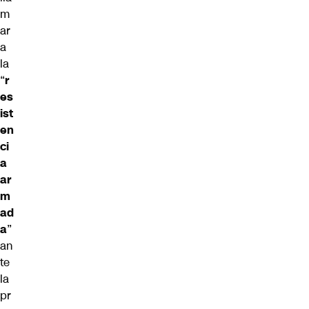
m
ar
a
la
“
r
es
ist
en
ci
a
ar
m
ad
a
”
an
te
la
pr