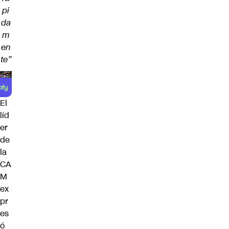
pi
da
m
en
te”
El
líd
er
de
la
CA
M
ex
pr
es
ó