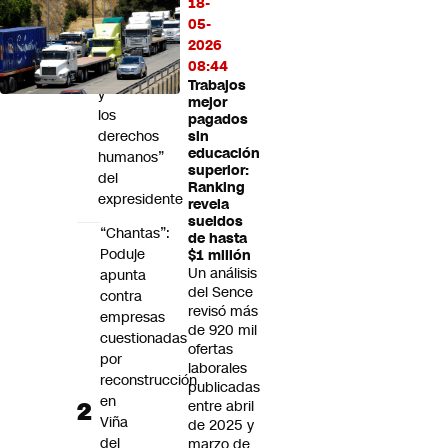
18-
defensa
05-
de
2026
la
08:44
democracia
Trabajos
y
mejor
los
pagados
derechos
sin
educación
humanos”
superior:
del
Ranking
expresidente
revela
sueldos
“Chantas”:
de hasta
Poduje
$1 millón
Un análisis
apunta
del Sence
contra
revisó más
empresas
de 920 mil
cuestionadas
ofertas
por
laborales
reconstrucción
publicadas
en
entre abril
Viña
de 2025 y
del
marzo de