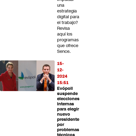
una
estrategia
digital para
el trabajo?
Revisa
aquí los
programas
que ofrece
Sence.
15-
12-
2024
15:51
Evópoli
suspende
elecciones
internas
para elegir
nuevo
presidente
por
problemas
técnicos