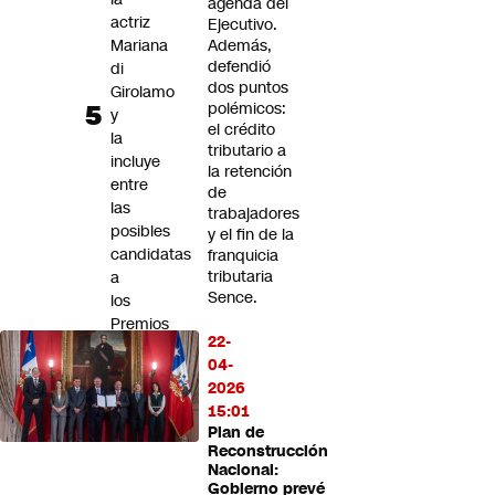
agenda del
actriz
Ejecutivo.
Mariana
Además,
defendió
di
dos puntos
Girolamo
polémicos:
y
el crédito
la
tributario a
incluye
la retención
entre
de
las
trabajadores
posibles
y el fin de la
candidatas
franquicia
tributaria
a
Sence.
los
Premios
22-
Oscar
04-
2027
2026
15:01
Plan de
Reconstrucción
Nacional:
Gobierno prevé