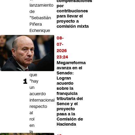
compensaciones
Futuro 360
lanzamiento
por
contribuciones
de
Opinión
para llevar el
“Sebastián
proyecto a
Piñera
comisión mixta
Echenique
en
08-
50
07-
voces
2026
globales”
23:24
y
Megarreforma
avanza en el
afirma
Senado:
que
Logran
“hay
acuerdo
un
sobre la
acuerdo
franquicia
tributaria del
internacional
Sence y el
respecto
proyecto
al
pasa a la
rol
Comisión de
Hacienda
en
la