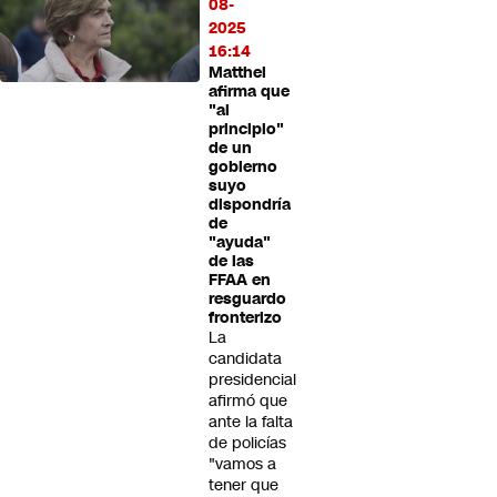
08-
2025
16:14
Matthei
afirma que
"al
principio"
de un
gobierno
suyo
dispondría
de
"ayuda"
de las
FFAA en
resguardo
fronterizo
La
candidata
presidencial
afirmó que
ante la falta
de policías
"vamos a
tener que