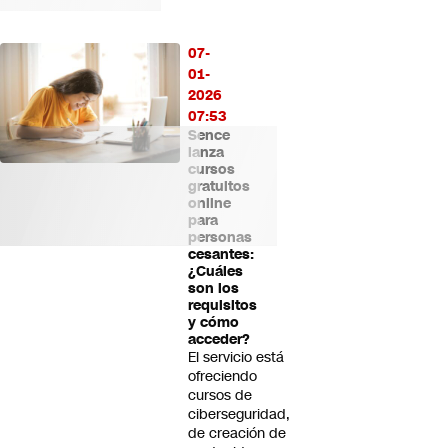
07-
01-
2026
07:53
Sence
lanza
cursos
gratuitos
online
para
personas
cesantes:
¿Cuáles
son los
requisitos
y cómo
acceder?
El servicio está
ofreciendo
cursos de
ciberseguridad,
de creación de