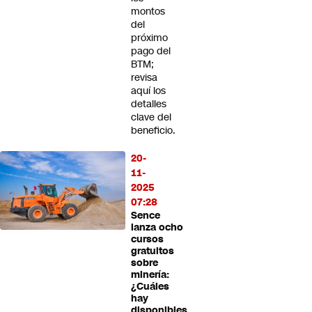
montos
del
próximo
pago del
BTM;
revisa
aquí los
detalles
clave del
beneficio.
20-
11-
2025
07:28
Sence
lanza ocho
cursos
gratuitos
sobre
minería:
¿Cuáles
hay
disponibles