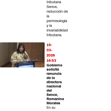
tributaria
Sence,
reducción de
la
permisología
y la
invariabilidad
tributaria.
19-
03-
2026
16:53
Gobierno
solicitó
renuncia
de la
directora
nacional
del
Sence,
Romanina
Morales
En su