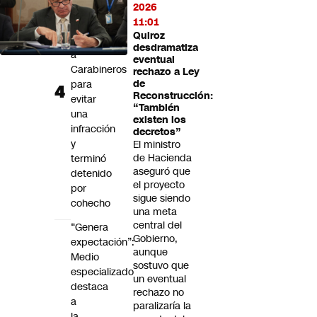
2026
ofreció
11:01
$60
Quiroz
mil
desdramatiza
a
eventual
Carabineros
rechazo a Ley
para
de
Reconstrucción:
evitar
“También
una
existen los
infracción
decretos”
y
El ministro
de Hacienda
terminó
aseguró que
detenido
el proyecto
por
sigue siendo
cohecho
una meta
central del
“Genera
Gobierno,
expectación”:
aunque
Medio
sostuvo que
especializado
un eventual
destaca
rechazo no
a
paralizaría la
la