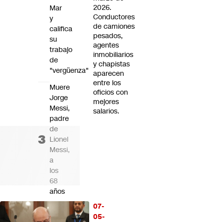
2026.
Mar
Conductores
y
de camiones
califica
pesados,
su
agentes
trabajo
inmobiliarios
de
y chapistas
"vergüenza"
aparecen
entre los
Muere
oficios con
Jorge
mejores
Messi,
salarios.
padre
de
Lionel
Messi,
a
los
68
años
07-
Ciudadano
05-
uruguayo