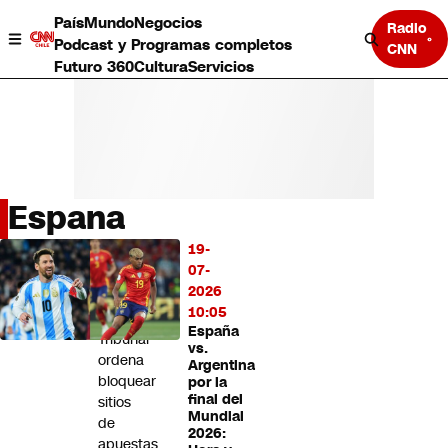
País
Mundo
Negocios
Radio
Podcast y Programas completos
CNN
Futuro 360
Cultura
Servicios
Espana
País
19-
LO
Mundo
07-
MÁS
Negocios
2026
LEÍDO
Deportes
10:05
España
Programas completos
Tribunal
vs.
Cultura
ordena
Argentina
Servicios
bloquear
por la
Bits
final del
sitios
Mundial
CNN Data
de
2026:
CNN tiempo
apuestas