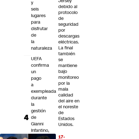
Jersey
y
debido al
seis
protocolo
lugares
de
para
seguridad
disfrutar
por
de
descargas
la
eléctricas.
La final
naturaleza
también
UEFA
se
confirma
mantiene
bajo
un
monitoreo
pago
por la
a
mala
exempleada
calidad
durante
del aire en
la
el noreste
gestión
de
de
Estados
Gianni
Unidos.
Infantino,
en
17-