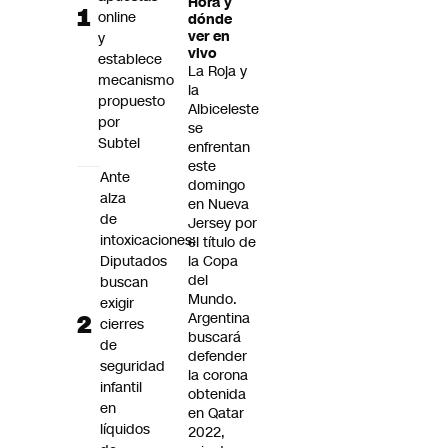
Hora y
Futuro 360
online
dónde
ver en
y
Opinión
vivo
establece
La Roja y
mecanismo
la
propuesto
Albiceleste
por
se
Subtel
enfrentan
este
Ante
domingo
alza
en Nueva
de
Jersey por
intoxicaciones:
el título de
Diputados
la Copa
del
buscan
Mundo.
exigir
Argentina
cierres
buscará
de
defender
seguridad
la corona
infantil
obtenida
en
en Qatar
líquidos
2022,