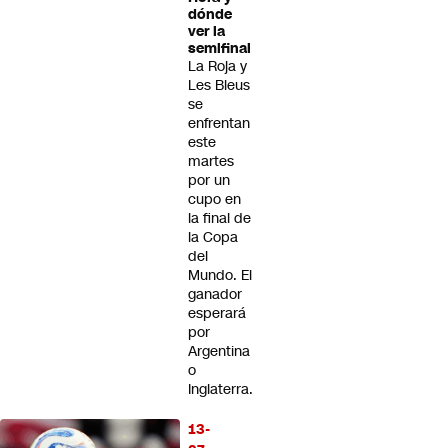
dónde
ver la
semifinal
La Roja y
Les Bleus
se
enfrentan
este
martes
por un
cupo en
la final de
la Copa
del
Mundo. El
ganador
esperará
por
Argentina
o
Inglaterra.
13-