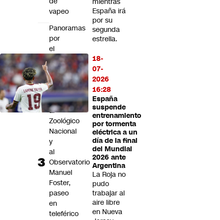
de
mientras
España irá
vapeo
por su
Panoramas
segunda
por
estrella.
el
18-
Día
07-
de
2026
la
16:28
Niñez:
España
Visita
suspende
al
entrenamiento
Zoológico
por tormenta
Nacional
eléctrica a un
día de la final
y
del Mundial
al
2026 ante
Observatorio
Argentina
Manuel
La Roja no
Foster,
pudo
paseo
trabajar al
aire libre
en
en Nueva
teleférico