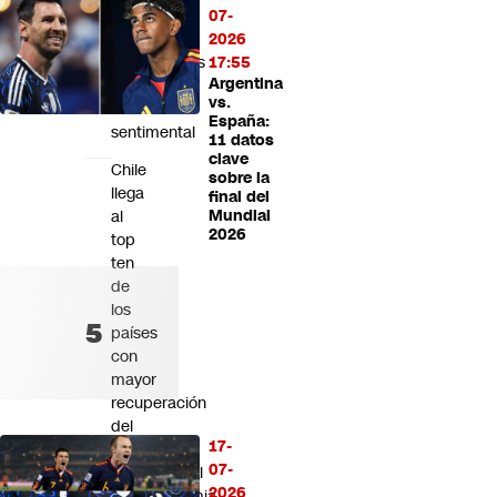
medio
07-
de
2026
desmentidos
17:55
Argentina
sobre
vs.
relación
España:
sentimental
11 datos
clave
Chile
sobre la
llega
final del
al
Mundial
2026
top
ten
de
los
países
con
mayor
recuperación
del
17-
turismo
07-
internacional
2026
postpandemia