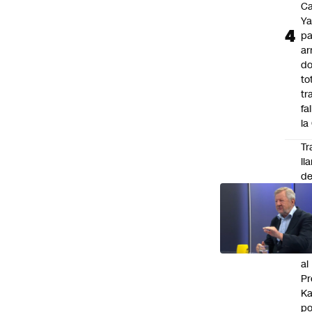
Ca
Ya
pa
ar
do
to
tr
fa
la
Tr
ll
d
Di
Sc
(R
"n
to
al
Pr
Ka
po