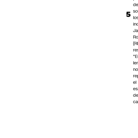
d
so
lo
in
Ja
Ro
(R
re
"E
le
n
re
el
es
de
ca