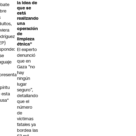
la idea de
ebate
que se
bre
está
s
realizando
dultos,
una
operación
viera
de
dríguez
limpieza
EP)
étnica”
sponde:
El experto
denunció
se
que en
nguaje
Gaza “no
o
hay
presenta
ningún
lugar
píritu
seguro”,
 esta
detallando
usa"
que el
número
de
víctimas
fatales ya
bordea las