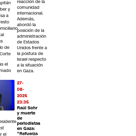
reacción de la
pitán
comunidad
ber y
internacional.
sa a
Además,
resto
abordó la
miciliario
posición de la
tal
administración
as
de Estados
llo de
Unidos frente a
la postura de
 Corte
Israel respecto
as el
a la situación
amado
en Gaza.
e
27-
ego
08-
halper
2025
N) a
23:35
o
Raúl Sohr
rear"
y muerte
de
esidente
periodistas
st
en Gaza:
“Refuerza
r el