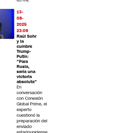
63 mil.
13-
08-
2025
23:09
Raúl Sohr
y la
cumbre
Trump-
Putin:
“Para
Rusia,
sería una
victoria
absoluta”
En
conversación
con Conexión
Global Prime, el
experto
cuestionó la
preparación del
enviado
estadounidense