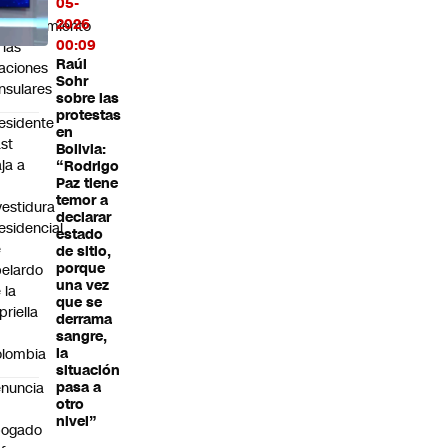
05-
2026
stablecimiento
00:09
 las
Raúl
laciones
Sohr
nsulares
sobre las
protestas
esidente
en
st
Bolivia:
aja a
“Rodrigo
Paz tiene
temor a
vestidura
declarar
esidencial
estado
e
de sitio,
porque
elardo
una vez
 la
que se
priella
derrama
n
sangre,
lombia
la
situación
nuncia
pasa a
otro
nivel”
bogado