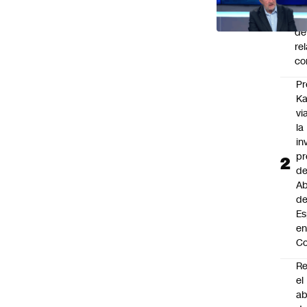
el
re
de
re
co
Pr
Ka
vi
la
in
pr
d
Ab
de
Es
e
Co
Re
el
a