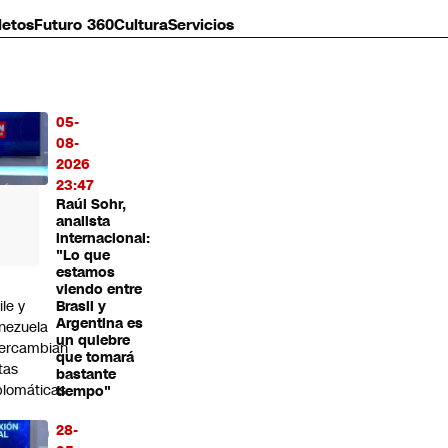
letos
Futuro 360
Cultura
Servicios
05-
MÁS
08-
O
2026
23:47
Raúl Sohr,
analista
internacional:
"Lo que
estamos
viendo entre
ile y
Brasil y
Argentina es
nezuela
un quiebre
tercambian
que tomará
tas
bastante
plomáticas
tiempo"
28-
rmalizan