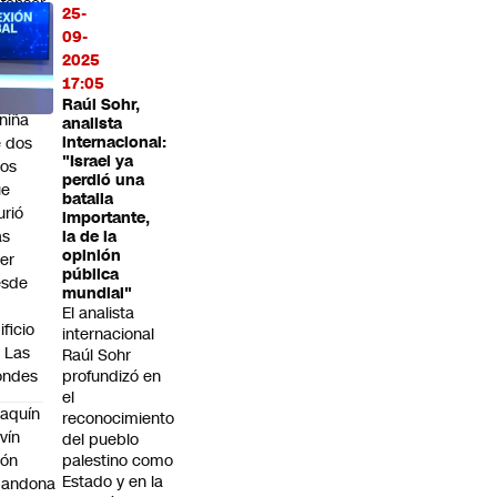
fensor
25-
l
09-
adre
2025
e
17:05
idora,
Raúl Sohr,
 niña
analista
 dos
internacional:
"Israel ya
os
perdió una
ue
batalla
rió
importante,
as
la de la
opinión
er
pública
esde
mundial"
n
El analista
ificio
internacional
 Las
Raúl Sohr
ondes
profundizó en
el
aquín
reconocimiento
vín
del pueblo
eón
palestino como
Estado y en la
bandona