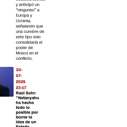
y anticipó un
“ninguneo” a
Europa y
Ucrania,
señalando que
una cumbre de
este tipo solo
consolidaría el
poder de
Moscú en el
conflicto.
30-
07-
2025
23:17
Raúl Sohr:
“Netanyahu
ha hecho
todo lo
posible por
borrar la
idea de un
Estado