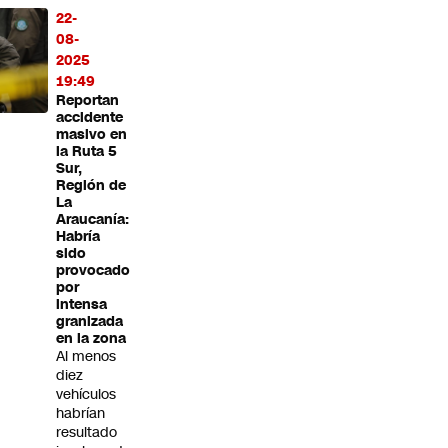
22-
08-
2025
19:49
Reportan
accidente
masivo en
la Ruta 5
Sur,
Región de
La
Araucanía:
Habría
sido
provocado
por
intensa
granizada
en la zona
Al menos
diez
vehículos
habrían
resultado