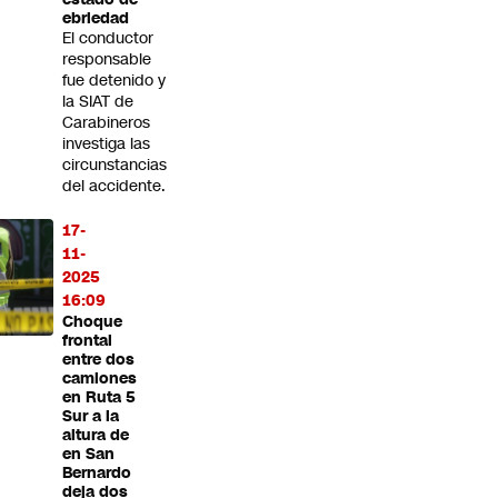
ebriedad
El conductor
responsable
fue detenido y
la SIAT de
Carabineros
investiga las
circunstancias
del accidente.
17-
11-
2025
16:09
Choque
frontal
entre dos
camiones
en Ruta 5
Sur a la
altura de
en San
Bernardo
deja dos