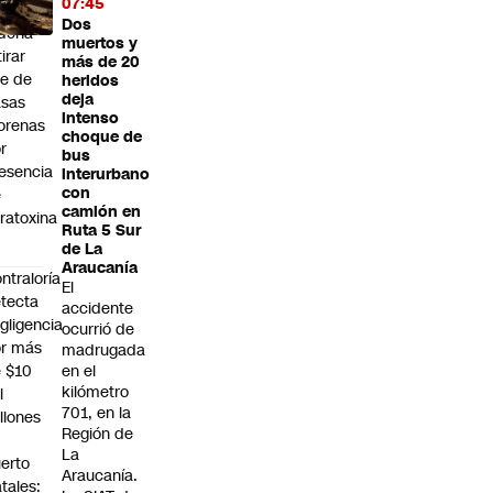
07:45
nsal
Dos
dena
muertos y
tirar
más de 20
te de
heridos
deja
asas
intenso
orenas
choque de
r
bus
esencia
interurbano
con
e
camión en
ratoxina
Ruta 5 Sur
de La
Araucanía
ntraloría
El
tecta
accidente
gligencia
ocurrió de
r más
madrugada
 $10
en el
kilómetro
l
701, en la
llones
Región de
n
La
erto
Araucanía.
tales: