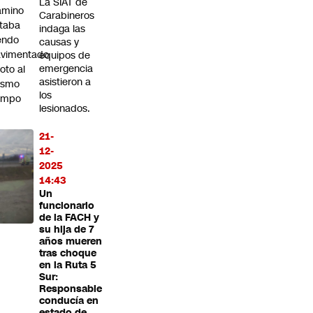
La SIAT de
amino
Carabineros
taba
indaga las
endo
causas y
avimentado
equipos de
emergencia
roto al
asistieron a
ismo
los
empo
lesionados.
21-
12-
2025
14:43
Un
funcionario
de la FACH y
su hija de 7
años mueren
tras choque
en la Ruta 5
Sur:
Responsable
conducía en
estado de