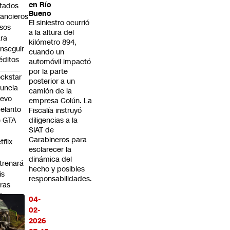
en Río
tados
Bueno
nancieros
El siniestro ocurrió
lsos
a la altura del
ra
kilómetro 894,
nseguir
cuando un
éditos
automóvil impactó
por la parte
ckstar
posterior a un
uncia
camión de la
uevo
empresa Colún. La
elanto
Fiscalía instruyó
e GTA
diligencias a la
SIAT de
Carabineros para
tflix
esclarecer la
dinámica del
trenará
hecho y posibles
is
responsabilidades.
ras
tes
04-
ue
02-
ouTube
2026