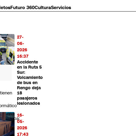
letos
Futuro 360
Cultura
Servicios
27-
MÁS
06-
O
2026
16:37
Accidente
en la Ruta 5
Sur:
Volcamiento
de bus en
Rengo deja
tienen
18
pasajeros
lesionados
formático
16-
echuraba:
05-
llan
2026
3
17:43