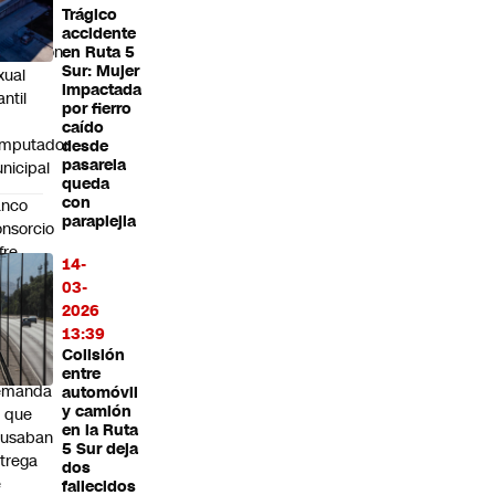
chivos
Trágico
accidente
plotación
en Ruta 5
Sur: Mujer
xual
impactada
antil
por fierro
caído
mputador
desde
pasarela
nicipal
queda
con
anco
paraplejia
nsorcio
fre
14-
rrota
03-
dicial:
2026
rte
13:39
uprema
Colisión
chaza
entre
emanda
automóvil
y camión
 que
en la Ruta
cusaban
5 Sur deja
trega
dos
e
fallecidos