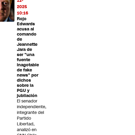
12-
2025
10:16
Rojo
Edwards
acusa al
comando
de
Jeannette
Jara de
ser "una
fuente
inagotable
de fake
news" por
dichos
sobre la
PGU y
jubilación
El senador
independiente,
integrante del
Partido
Libertad,
analizó en