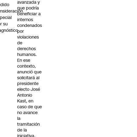
avanzada y
dido
que podría
nsideración
beneficiar a
pecial
internos
r su
condenados
agnóstico
por
violaciones
de
derechos
humanos.
En ese
contexto,
anunció que
solicitará al
presidente
electo José
Antonio
Kast, en
caso de que
no avance
la
tramitación
de la
iniciativa,