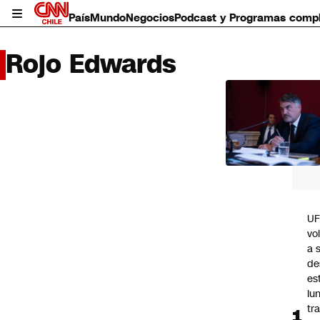
País
Mundo
Negocios
Podcast y Programas comp
Rojo Edwards
LO 
LEÍD
País
Mundo
Negocios
Deportes
Programas completos
U
Cultura
vo
Servicios
a 
Bits
de
CNN Data
es
CNN tiempo
lu
Futuro 360
tr
Opinión