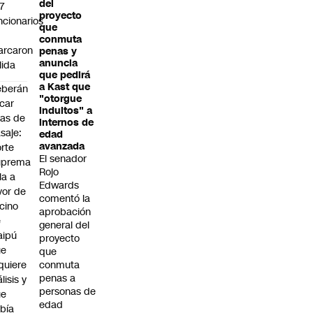
del
7
proyecto
ncionarios
que
o
conmuta
arcaron
penas y
anuncia
lida
que pedirá
a Kast que
eberán
"otorgue
car
indultos" a
jas de
internos de
saje:
edad
avanzada
rte
El senador
uprema
Rojo
lla a
Edwards
vor de
comentó la
cino
aprobación
e
general del
aipú
proyecto
ue
que
quiere
conmuta
penas a
álisis y
personas de
ue
edad
bía