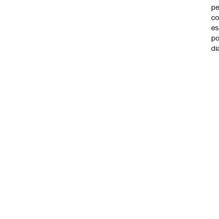
pe
co
es
po
di