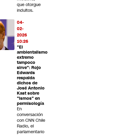
que otorgue
indultos.
04-
02-
2026
10:26
"El
ambientalismo
extremo
tampoco
sirve": Rojo
Edwards
respalda
dichos de
José Antonio
Kast sobre
"ismos" en
permisología
En
conversación
con CNN Chile
Radio, el
parlamentario