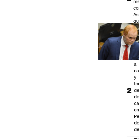
m
co
As
qu
su
en
se
In
at
a
ca
y
te
de
de
ca
e
Pe
d
de