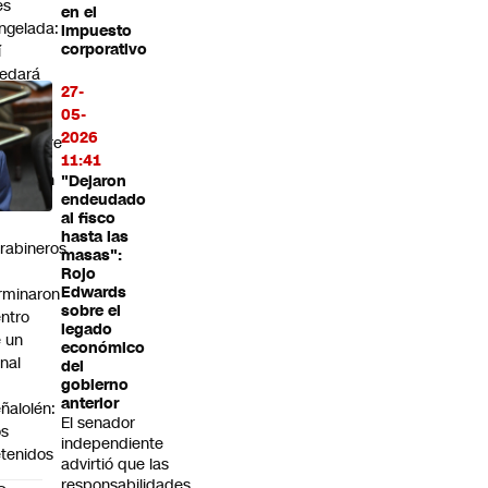
es
en el
ngelada:
impuesto
corporativo
í
edará
27-
 valor
05-
2026
ptiembre
11:41
tentaron
"Dejaron
endeudado
ropellar
al fisco
hasta las
rabineros
masas":
Rojo
Edwards
rminaron
sobre el
ntro
legado
 un
económico
nal
del
n
gobierno
anterior
ñalolén:
El senador
os
independiente
tenidos
advirtió que las
responsabilidades