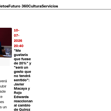
letos
Futuro 360
Cultura
Servicios
10-
MÁS
07-
O
2026
20:40
"Me
gustaría
que fuese
de 20%" y
"será un
gesto que
F
no tendrá
sentido":
lverá
Javier
subir
Macaya y
sde
Rojo
te
Edwards
reaccionan
nes
al cambio
as un
de Quiroz