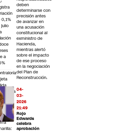
C
deben
gistra
determinarse con
riación
precisión antes
 0,1%
de avanzar en
 julio
una acusación
la
constitucional al
flación
exministro de
Hacienda,
doce
mientras alertó
eses
sobre el impacto
e a
de ese proceso
,5%
en la negociación
del Plan de
ntraloría
Reconstrucción.
jeta
lida
04-
ticipada
03-
r el
2026
a de
21:49
 Mujer
Rojo
n
Edwards
erra
celebra
arilla:
aprobación