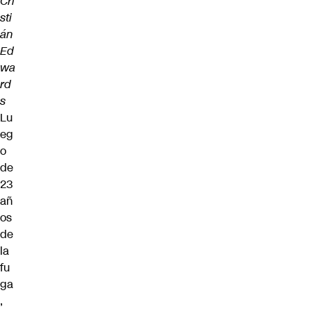
Cri
sti
án
Ed
wa
rd
s
Lu
eg
o
de
23
añ
os
de
la
fu
ga
,