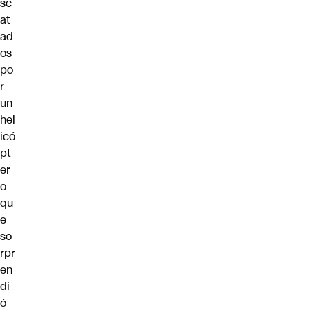
sc
at
ad
os
po
r
un
hel
icó
pt
er
o
qu
e
so
rpr
en
di
ó