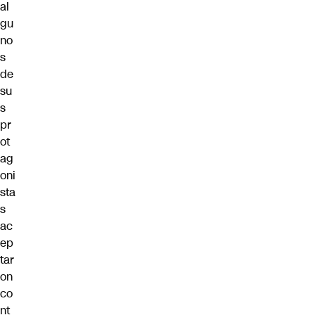
al
gu
no
s
de
su
s
pr
ot
ag
oni
sta
s
ac
ep
tar
on
co
nt