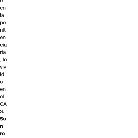
o
en
la
pe
nit
en
cia
ría
, lo
viv
id
o
en
el
CA
S.
So
n
re