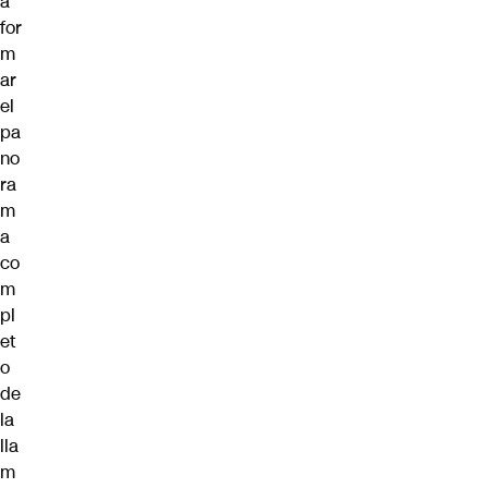
a
for
m
ar
el
pa
no
ra
m
a
co
m
pl
et
o
de
la
lla
m