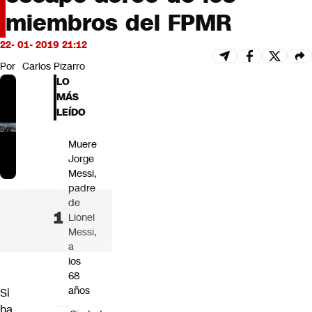
Futuro 360
miembros del FPMR
Opinión
22- 01- 2019 21:12
Por
Carlos Pizarro
LO
MÁS
LEÍDO
Muere
Jorge
Messi,
padre
de
Lionel
Messi,
a
los
68
años
Si
ha