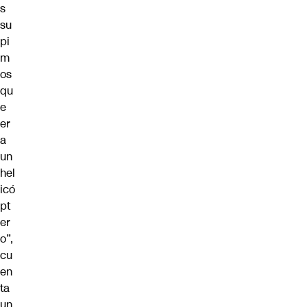
s
su
pi
m
os
qu
e
er
a
un
hel
icó
pt
er
o”,
cu
en
ta
un