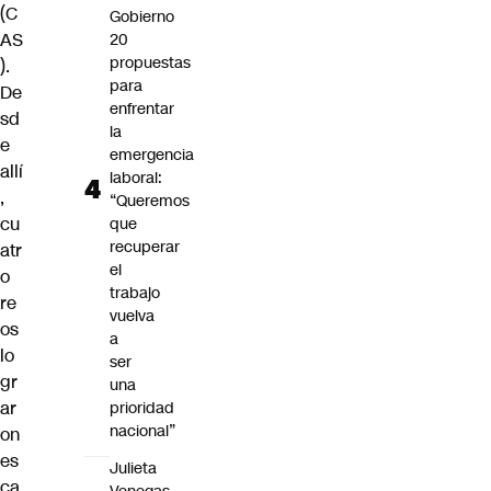
(C
Gobierno
AS
20
propuestas
).
para
De
enfrentar
sd
la
e
emergencia
allí
laboral:
,
“Queremos
cu
que
recuperar
atr
el
o
trabajo
re
vuelva
os
a
lo
ser
gr
una
ar
prioridad
nacional”
on
es
Julieta
ca