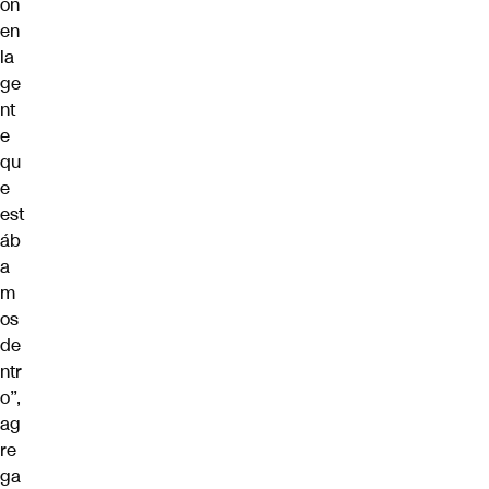
on
en
la
ge
nt
e
qu
e
est
áb
a
m
os
de
ntr
o”,
ag
re
ga