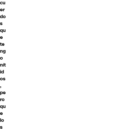
cu
er
do
s
qu
e
te
ng
o
nít
id
os
,
pe
ro
qu
e
lo
s