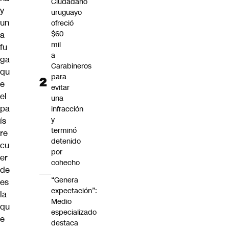
Ciudadano
y
uruguayo
un
ofreció
$60
a
mil
fu
a
ga
Carabineros
qu
para
e
evitar
el
una
pa
infracción
y
ís
terminó
re
detenido
cu
por
er
cohecho
de
“Genera
es
expectación”:
la
Medio
qu
especializado
e
destaca