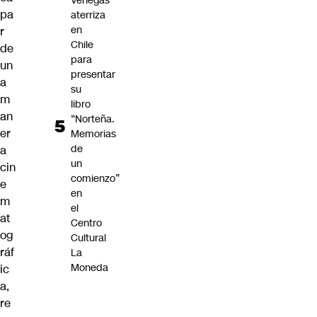
Venegas
pa
aterriza
en
r
Chile
de
para
un
presentar
a
su
m
libro
an
“Norteña.
er
Memorias
de
a
un
cin
comienzo”
e
en
m
el
at
Centro
og
Cultural
ráf
La
Moneda
ic
a,
re