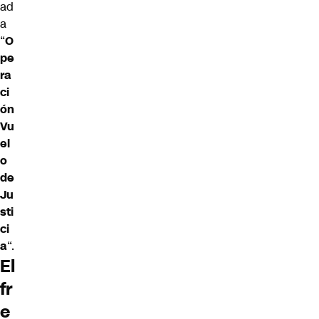
ad
a
“
O
pe
ra
ci
ón
Vu
el
o
de
Ju
sti
ci
a
“.
El
fr
e