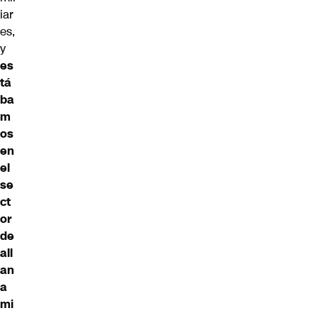
iar
es,
y
es
tá
ba
m
os
en
el
se
ct
or
de
all
an
a
mi