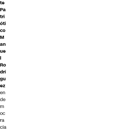
te
Pa
tri
óti
co
M
an
ue
l
Ro
drí
gu
ez
en
de
m
oc
ra
cia