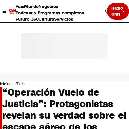
País
Mundo
Negocios
Radio
Podcast y Programas completos
CNN
Futuro 360
Cultura
Servicios
País
Mundo
Negocios
Inicio
País
“Operación Vuelo de
Deportes
Programas completos
Justicia”: Protagonistas
Cultura
Servicios
revelan su verdad sobre el
Bits
CNN Data
escape aéreo de los
CNN tiempo