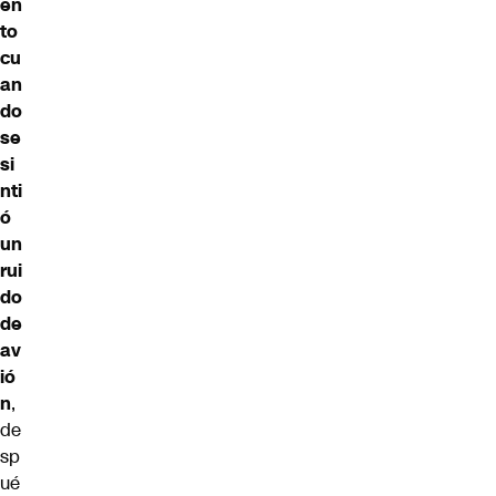
en
to
cu
an
do
se
si
nti
ó
un
rui
do
de
av
ió
n
,
de
sp
ué