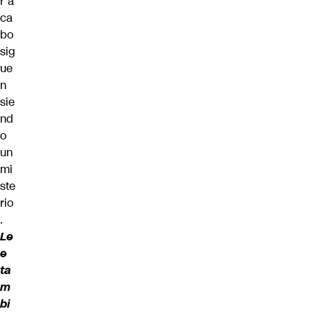
r a
ca
bo
sig
ue
n
sie
nd
o
un
mi
ste
rio
.
Le
e
ta
m
bi