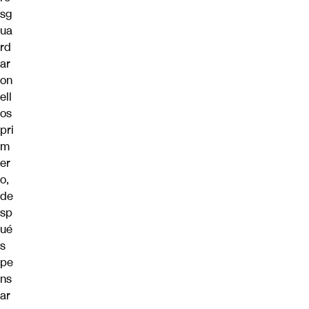
sg
ua
rd
ar
on
ell
os
pri
m
er
o,
de
sp
ué
s
pe
ns
ar