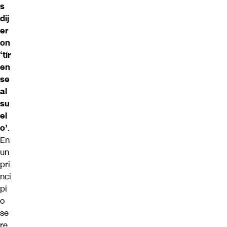
s
dij
er
on
‘tír
en
se
al
su
el
o’
.
En
un
pri
nci
pi
o
se
re