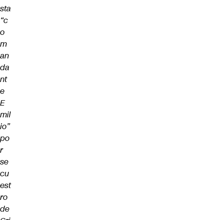
sta
“c
o
m
an
da
nt
e
E
mil
io”
po
r
se
cu
est
ro
de