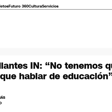
letos
Futuro 360
Cultura
Servicios
diantes IN: “No tenemos 
que hablar de educación
MÁS
O