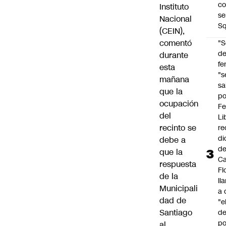
co
Instituto
se
Nacional
Sq
(CEIN),
comentó
"S
d
durante
fe
esta
"s
mañana
sa
que la
po
ocupación
Fe
del
Li
recinto se
re
di
debe a
d
que la
Ca
respuesta
Fl
de la
ll
Municipali
a 
dad de
"e
Santiago
d
po
al