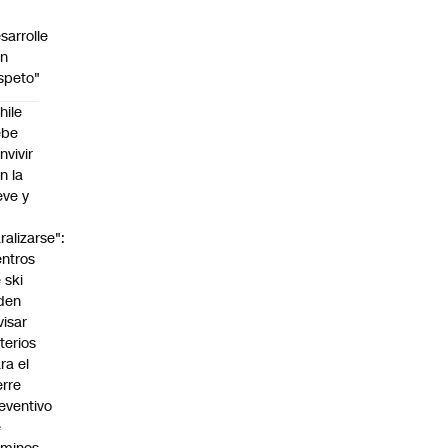
sarrolle
on
speto"
hile
ebe
nvivir
n la
eve y
o
ralizarse":
ntros
 ski
den
visar
iterios
ra el
erre
eventivo
e