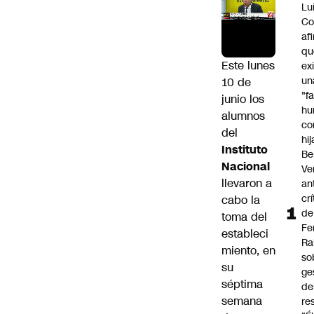
Lu
Co
af
qu
Este lunes
ex
un
10 de
"f
junio los
hu
alumnos
co
del
hi
Instituto
Be
Nacional
Ve
llevaron a
an
cr
cabo la
de
toma del
Fe
estableci
Ra
miento
, en
so
su
ge
séptima
de
semana
re