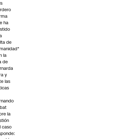
is
rdero
irma
e ha
istido
a
alta de
manidad"
n la
ja de
rnarda
ra y
te las
íticas
rnando
bat
bre la
stión
l caso
sponde: