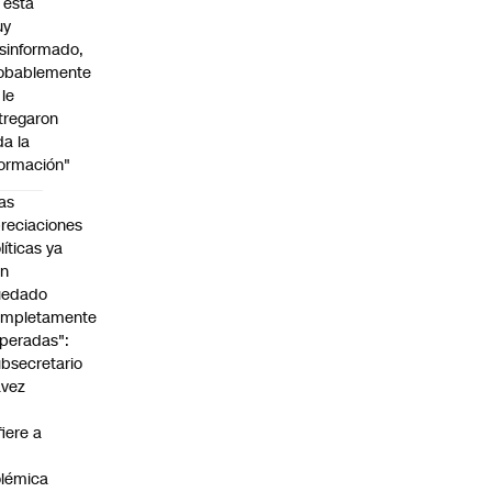
l está
uy
sinformado,
obablemente
 le
tregaron
da la
formación"
as
reciaciones
líticas ya
an
uedado
ompletamente
peradas":
bsecretario
avez
fiere a
lémica