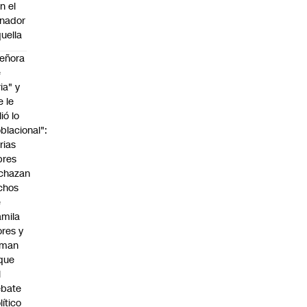
n el
nador
uella
eñora
e
ria" y
e le
lió lo
blacional":
rias
bres
chazan
chos
e
mila
ores y
aman
que
l
ebate
lítico