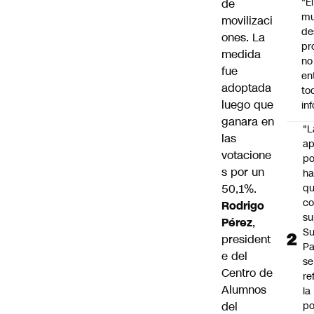
"É
de
m
movilizaci
de
ones. La
pr
medida
no
fue
en
adoptada
to
luego que
in
ganara en
"L
las
ap
votacione
po
s por un
h
50,1%.
q
c
Rodrigo
su
Pérez
,
Su
president
P
e del
se
Centro de
re
Alumnos
la
del
po