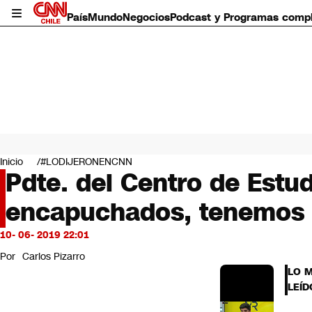
País
Mundo
Negocios
Podcast y Programas comp
País
Mundo
Inicio
#LODIJERONENCNN
Negocios
Pdte. del Centro de Estu
Deportes
encapuchados, tenemos 
Programas completos
Cultura
Servicios
10- 06- 2019 22:01
Bits
Por
Carlos Pizarro
CNN Data
LO 
CNN tiempo
LEÍD
Futuro 360
Opinión