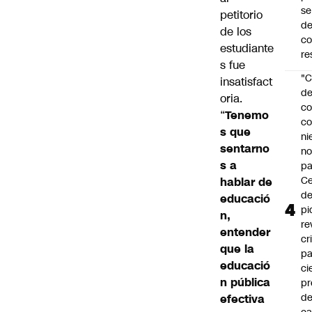
se
petitorio
de
de los
c
estudiante
re
s fue
"C
insatisfact
d
oria.
co
“
Tenemo
co
s que
ni
sentarno
n
s a
pa
Ce
hablar de
de
educació
pi
n,
re
entender
cr
que la
pa
educació
ci
n pública
pr
d
efectiva