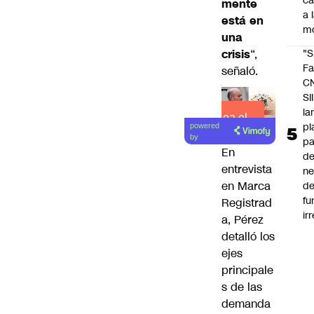
c
mente
a 
está en
m
una
crisis
“,
"S
Fa
señaló.
C
SII
la
Lea el
pl
powered
artículo
by
pa
En
de
entrevista
ne
en
Marca
d
fu
Registrad
ir
a
, Pérez
detalló los
ejes
principale
s de las
demanda