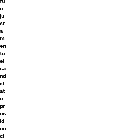
fu
e
ju
st
a
m
en
te
el
ca
nd
id
at
o
pr
es
id
en
ci