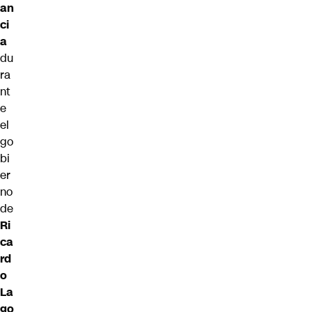
an
ci
a
du
ra
nt
e
el
go
bi
er
no
de
Ri
ca
rd
o
La
go