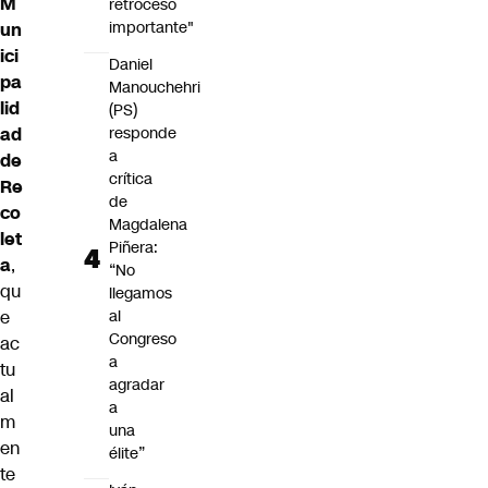
M
retroceso
importante"
un
ici
Daniel
pa
Manouchehri
lid
(PS)
ad
responde
a
de
crítica
Re
de
co
Magdalena
let
Piñera:
a
,
“No
qu
llegamos
e
al
Congreso
ac
a
tu
agradar
al
a
m
una
en
élite”
te