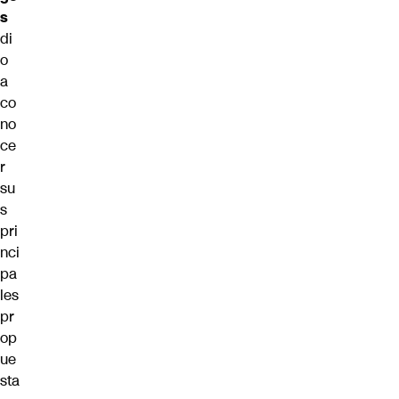
s
di
o
a
co
no
ce
r
su
s
pri
nci
pa
les
pr
op
ue
sta