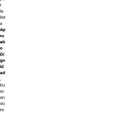
r
la
list
a
Ap
ru
eb
o
Di
gn
id
ad
,
bu
sc
an
do
re