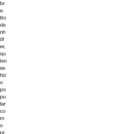
br
e.
Bo
de
nh
öf
er,
qu
ien
se
hiz
o
po
pu
lar
co
m
o
pr