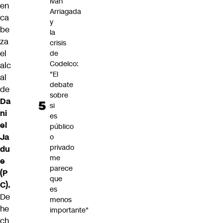
Iván
en
Arriagada
ca
y
be
la
za
crisis
el
de
Codelco:
alc
"El
al
debate
de
sobre
Da
si
ni
es
el
público
Ja
o
privado
du
me
e
parece
(P
que
C).
es
De
menos
he
importante"
ch