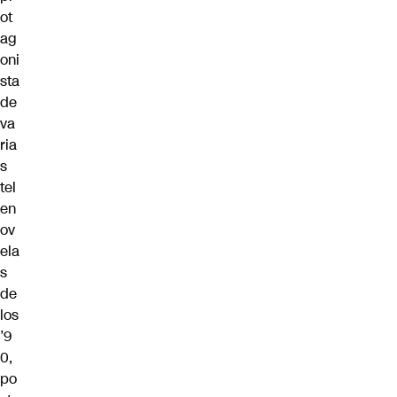
ot
ag
oni
sta
de
va
ria
s
tel
en
ov
ela
s
de
los
’9
0,
po