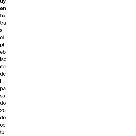
uy
en
te
tra
s
el
pl
eb
isc
ito
de
l
pa
sa
do
25
de
oc
tu