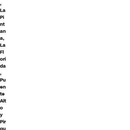
,
La
Pi
nt
an
a,
La
Fl
ori
da
,
Pu
en
te
Alt
o
y
Pir
qu