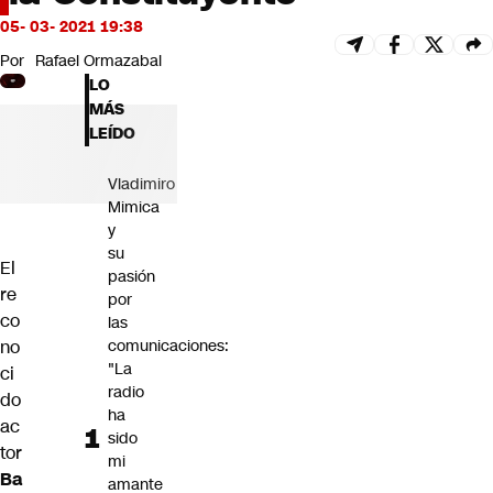
Futuro 360
05- 03- 2021 19:38
Opinión
Por
Rafael Ormazabal
LO
MÁS
LEÍDO
Vladimiro
Mimica
y
su
El
pasión
re
por
co
las
no
comunicaciones:
"La
ci
radio
do
ha
ac
sido
tor
mi
Ba
amante