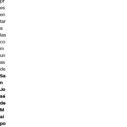
pr
es
en
tar
a
las
co
m
un
as
de
Sa
n
Jo
sé
de
M
ai
po