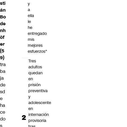
sti
y
án
a
ella
Bo
le
de
he
nh
entregado
öf
mis
er
mejores
(5
esfuerzos"
9)
Tres
tra
adultos
ba
quedan
ja
en
de
prisión
preventiva
sd
y
e
adolescente
ha
en
ce
internación
do
provisoria
s
tras