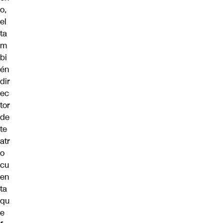
o,
el
ta
m
bi
én
dir
ec
tor
de
te
atr
o
cu
en
ta
qu
e