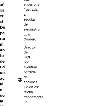
añ
encerrona
frustrada
os
a
en
escolta
el
del
De
exministro
pa
Luis
rta
Cordero
m
Director
en
del
to
INDH
de
por
Ed
eventual
pérdida
uc
de
ac
acciones
ió
judiciales:
n
"Sería
de
francamente
la
un