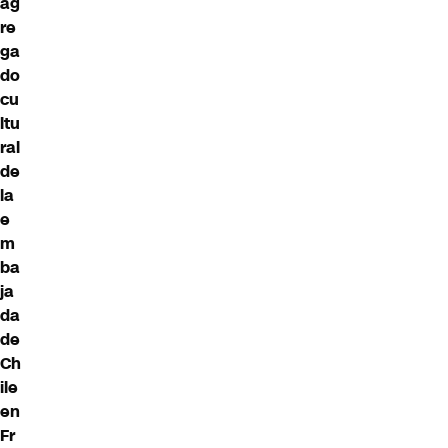
ag
re
ga
do
cu
ltu
ral
de
la
e
m
ba
ja
da
de
Ch
ile
en
Fr