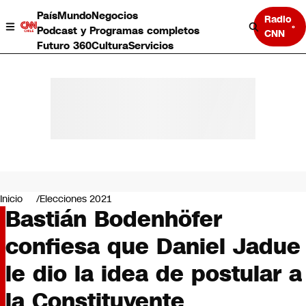
País
Mundo
Negocios
Radio
Podcast y Programas completos
CNN
Futuro 360
Cultura
Servicios
País
Mundo
Negocios
Inicio
Elecciones 2021
Bastián Bodenhöfer
Deportes
Programas completos
confiesa que Daniel Jadue
Cultura
Servicios
le dio la idea de postular a
Bits
CNN Data
la Constituyente
CNN tiempo