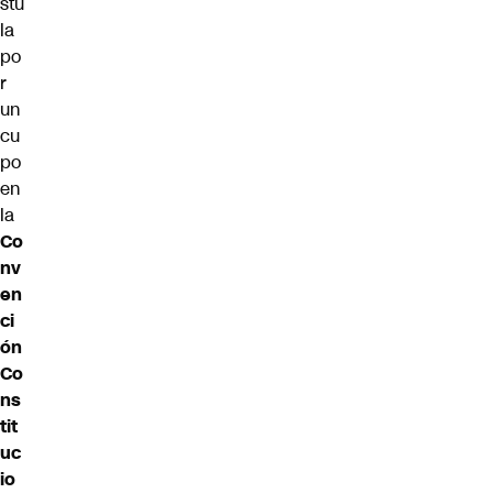
stu
la
po
r
un
cu
po
en
la
Co
nv
en
ci
ón
Co
ns
tit
uc
io