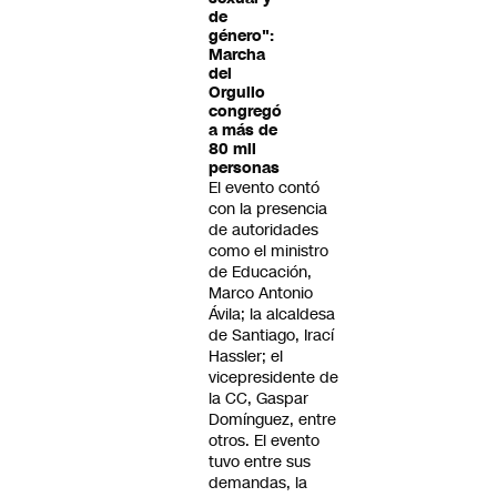
de
género":
Marcha
del
Orgullo
congregó
a más de
80 mil
personas
El evento contó
con la presencia
de autoridades
como el ministro
de Educación,
Marco Antonio
Ávila; la alcaldesa
de Santiago, Irací
Hassler; el
vicepresidente de
la CC, Gaspar
Domínguez, entre
otros. El evento
tuvo entre sus
demandas, la