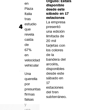
Orgullo: Estará
en
disponible
Plaza
desde este
Italia
sábado en 17
estaciones
tras
La empresa
estudio
presentó
que
una edición
revela
limitada de
caída
20 mil
de
tarjetas con
67%
los colores
de la
en
bandera del
velocidad
arcoíris,
vehicular
disponibles
desde este
Una
sábado en
querella
17
por
estaciones
presuntas
del tren
firmas
subterráneo.
falsas
y
una