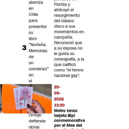
aterriza
Florida y
en
atribuyó el
Chile
resurgimiento
para
del clásico
disco a sus
presentar
movimientos en
su
campaña.
libro
Reconoció que
“Norteña.
a su esposa no
Memorias
le gusta su
de
coreografía, a la
un
que calificó
comienzo”
como "el himno
en
nacional gay".
el
Centro
20-
Cultural
06-
La
2025
Moneda
12:20
Metro lanza
Orrego
tarjeta Bip!
conmemorativa
defiende
por el Mes del
obras