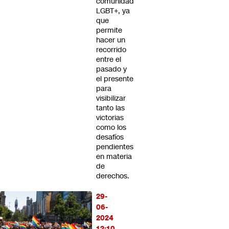
comunidad
LGBT+, ya
que
permite
hacer un
recorrido
entre el
pasado y
el presente
para
visibilizar
tanto las
victorias
como los
desafíos
pendientes
en materia
de
derechos.
29-
06-
2024
12:10