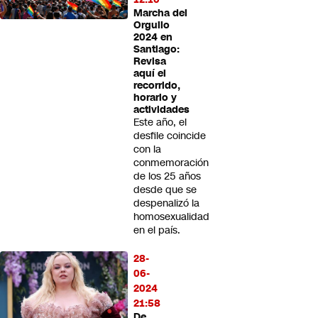
Marcha del
Orgullo
2024 en
Santiago:
Revisa
aquí el
recorrido,
horario y
actividades
Este año, el
desfile coincide
con la
conmemoración
de los 25 años
desde que se
despenalizó la
homosexualidad
en el país.
28-
06-
2024
21:58
De