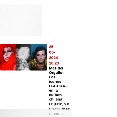
26-
06-
2024
10:23
Mes del
Orgullo:
Los
íconos
LGBTIQA+
en la
cultura
chilena
En junio, y a
través de un
reportaje