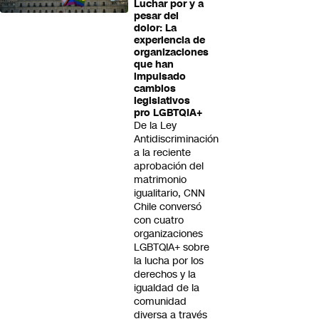
Luchar por y a
pesar del
dolor: La
experiencia de
organizaciones
que han
impulsado
cambios
legislativos
pro LGBTQIA+
De la Ley
Antidiscriminación
a la reciente
aprobación del
matrimonio
igualitario, CNN
Chile conversó
con cuatro
organizaciones
LGBTQIA+ sobre
la lucha por los
derechos y la
igualdad de la
comunidad
diversa a través