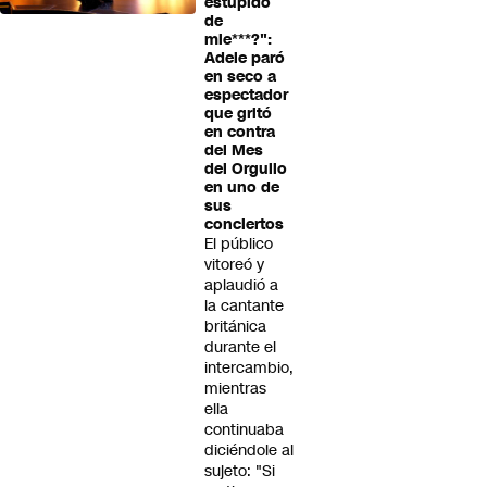
estúpido
de
mie***?":
Adele paró
en seco a
espectador
que gritó
en contra
del Mes
del Orgullo
en uno de
sus
conciertos
El público
vitoreó y
aplaudió a
la cantante
británica
durante el
intercambio,
mientras
ella
continuaba
diciéndole al
sujeto: "Si