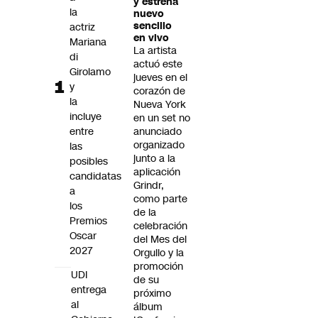
y estrena
Futuro 360
la
nuevo
sencillo
actriz
Opinión
en vivo
Mariana
La artista
di
actuó este
Girolamo
jueves en el
y
corazón de
la
Nueva York
incluye
en un set no
entre
anunciado
organizado
las
junto a la
posibles
aplicación
candidatas
Grindr,
a
como parte
los
de la
Premios
celebración
Oscar
del Mes del
2027
Orgullo y la
promoción
UDI
de su
entrega
próximo
al
álbum