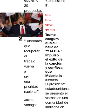
Gobierno
'Confessions
II'.
20
propuestas
03-
para
05-
enfrentar
2026
la
13:38
emergencia
Trump
laboral:
asegura
“Queremos
que su
que
baile de
recuperar
"Y.M.C.A."
impulsó
el
el éxito de
trabajo
la canción
vuelva
y confiesa
a
que
Melania lo
ser
detesta
una
El presidente
prioridad
estadounidense
nacional”
se presentó el
viernes en una
Julieta
comunidad de
Venegas
jubilados en