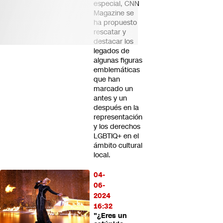
especial, CNN
Magazine se
ha propuesto
rescatar y
destacar los
legados de
algunas figuras
emblemáticas
que han
marcado un
antes y un
después en la
representación
y los derechos
LGBTIQ+ en el
ámbito cultural
local.
04-
06-
2024
16:32
"¿Eres un