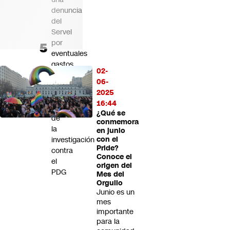
denuncia
del
Servel
por
eventuales
gastos
02-
irregulares:
06-
Esto
2025
se
16:44
sabe
¿Qué se
de
conmemora
la
en junio
investigación
con el
Pride?
contra
Conoce el
el
origen del
PDG
Mes del
Orgullo
Junio es un
mes
importante
para la