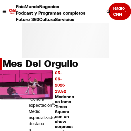
País
Mundo
Negocios
Radio
Podcast y Programas completos
CNN
Futuro 360
Cultura
Servicios
Mes Del Orgullo
País
05-
LO
Mundo
06-
MÁS
Negocios
2026
LEÍDO
Deportes
13:52
Madonna
Programas completos
“Genera
se toma
Cultura
expectación”:
Times
Servicios
Medio
Square
Bits
con un
especializado
show
CNN Data
destaca
sorpresa
CNN tiempo
a