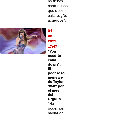
no tienes
nada bueno
que decir,
cállate. ¿De
acuerdo?".
04-
06-
2023
17:47
"You
need to
calm
down":
El
poderoso
mensaje
de Taylor
Swift por
el mes
del
Orgullo
"No
podemos
hablar del