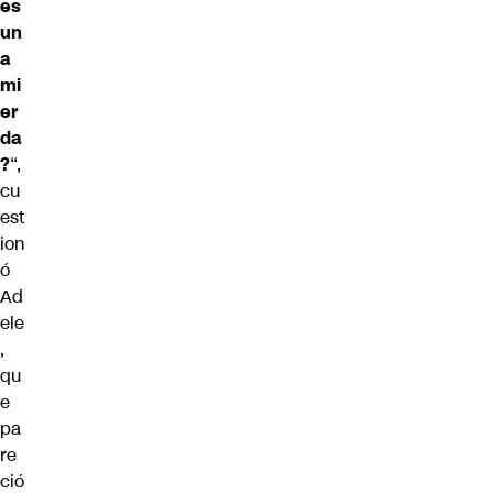
es
un
a
mi
er
da
?
“,
cu
est
ion
ó
Ad
ele
,
qu
e
pa
re
ció