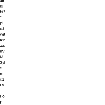
alr
ig
ht?
”
pi
c.t
wit
ter
.co
m/
M
3yl
2
m
dz
LV
—
Po
p