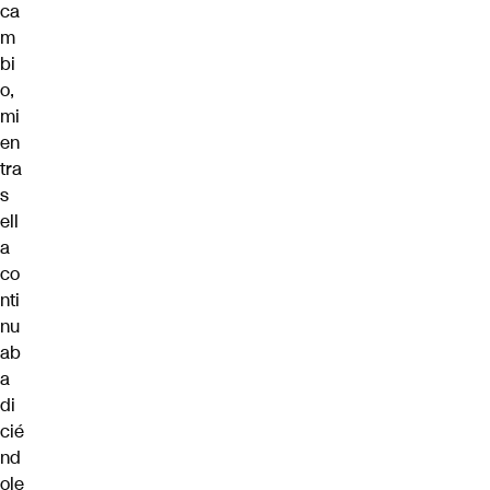
ca
m
bi
o,
mi
en
tra
s
ell
a
co
nti
nu
ab
a
di
cié
nd
ole