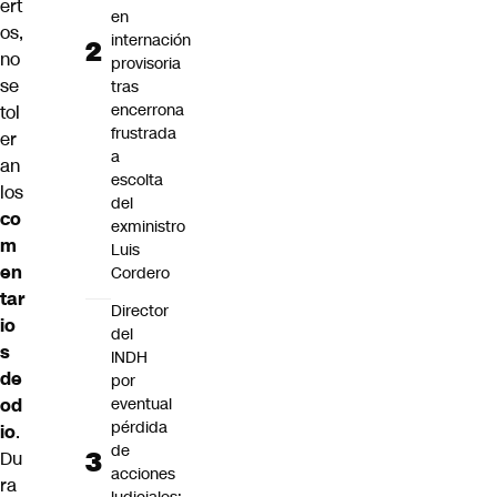
ert
en
os
,
internación
no
provisoria
se
tras
encerrona
tol
frustrada
er
a
an
escolta
los
del
co
exministro
m
Luis
en
Cordero
tar
Director
io
del
s
INDH
de
por
eventual
od
pérdida
io
.
de
Du
acciones
ra