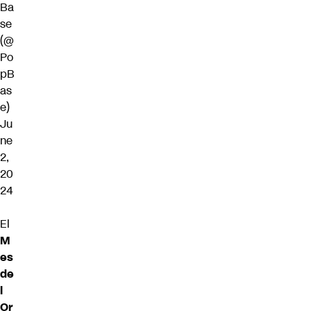
Ba
se
(@
Po
pB
as
e)
Ju
ne
2,
20
24
El
M
es
de
l
Or