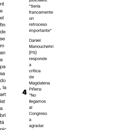
judiciales:
nt
"Sería
e
francamente
el
un
retroceso
fin
importante"
de
se
Daniel
m
Manouchehri
an
(PS)
responde
a
a
pa
crítica
sa
de
do
Magdalena
, la
Piñera:
art
“No
ist
llegamos
al
a
Congreso
bri
a
tá
agradar
nic