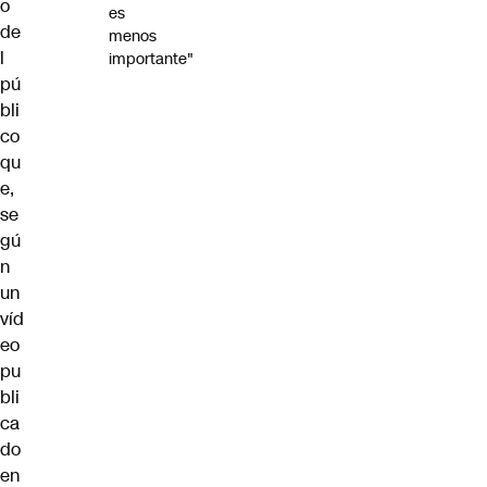
o
es
de
menos
l
importante"
pú
bli
co
qu
e,
se
gú
n
un
víd
eo
pu
bli
ca
do
en