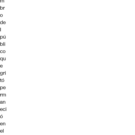
m
br
o
de
l
pú
bli
co
qu
e
gri
tó
pe
rm
an
eci
ó
en
el