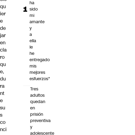
ha
qu
sido
ier
mi
e
amante
de
y
a
jar
ella
en
le
cla
he
ro
entregado
qu
mis
e,
mejores
du
esfuerzos"
ra
Tres
nt
adultos
e
quedan
su
en
prisión
s
preventiva
co
y
nci
adolescente