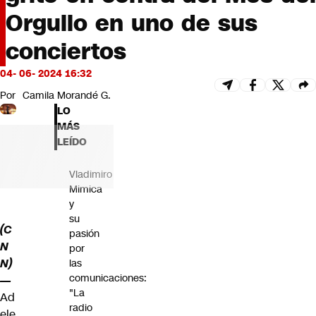
Futuro 360
Orgullo en uno de sus
Opinión
conciertos
04- 06- 2024 16:32
Por
Camila Morandé G.
LO
MÁS
LEÍDO
Vladimiro
Mimica
y
su
(C
pasión
N
por
N)
las
comunicaciones:
—
"La
Ad
radio
ele