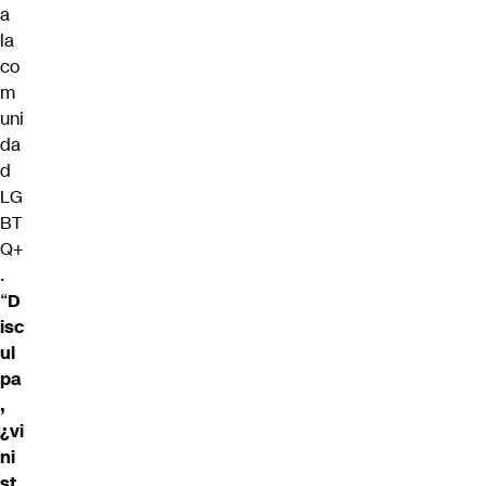
a
la
co
m
uni
da
d
LG
BT
Q+
.
“
D
isc
ul
pa
,
¿vi
ni
st