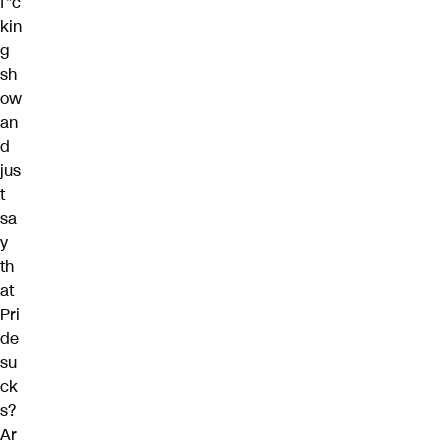
f*c
kin
g
sh
ow
an
d
jus
t
sa
y
th
at
Pri
de
su
ck
s?
Ar