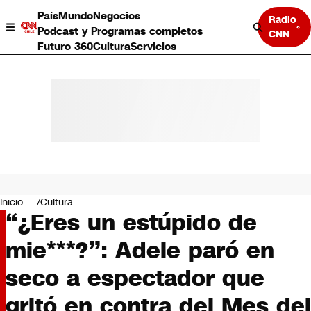
País
Mundo
Negocios
Radio
Podcast y Programas completos
CNN
Futuro 360
Cultura
Servicios
País
Mundo
Negocios
Inicio
Cultura
“¿Eres un estúpido de
Deportes
Programas completos
mie***?”: Adele paró en
Cultura
Servicios
seco a espectador que
Bits
CNN Data
gritó en contra del Mes del
CNN tiempo