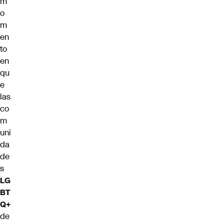
m
o
m
en
to
en
qu
e
las
co
m
uni
da
de
s
LG
BT
Q+
de