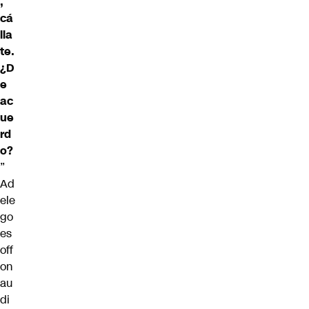
,
cá
lla
te.
¿D
e
ac
ue
rd
o?
”
Ad
ele
go
es
off
on
au
di