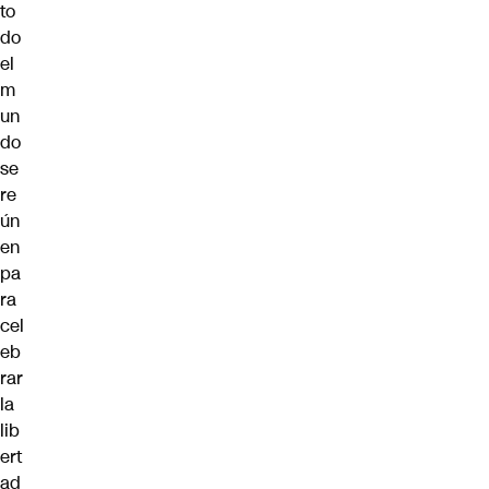
to
do
el
m
un
do
se
re
ún
en
pa
ra
cel
eb
rar
la
lib
ert
ad