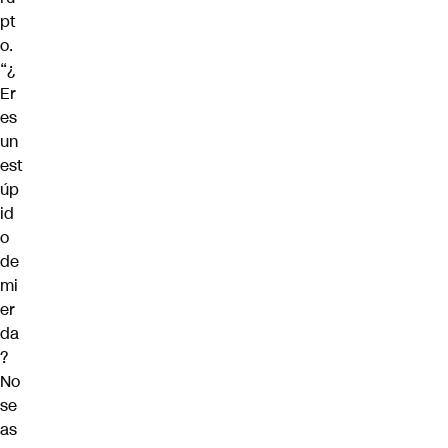
pt
o.
“¿
Er
es
un
est
úp
id
o
de
mi
er
da
?
No
se
as