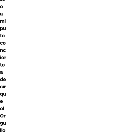
e
a
mi
pu
to
co
nc
ier
to
a
de
cir
qu
e
el
Or
gu
llo