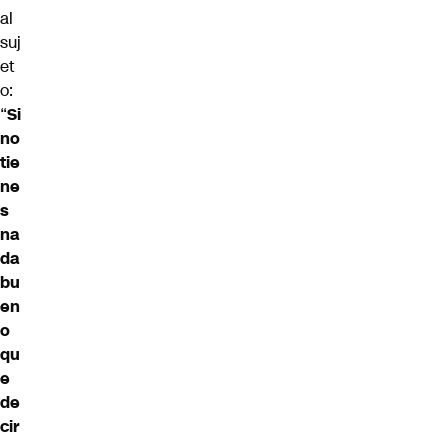
al
suj
et
o:
“
Si
no
tie
ne
s
na
da
bu
en
o
qu
e
de
cir