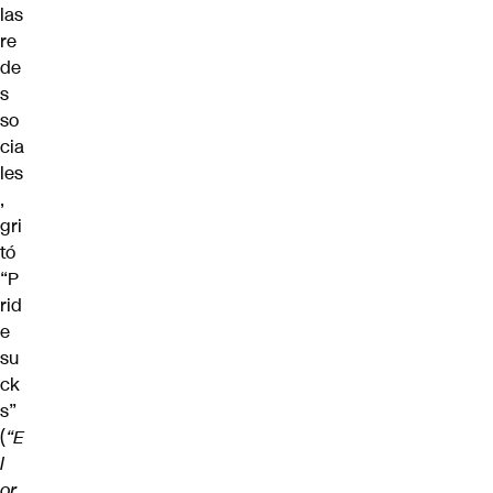
las
re
de
s
so
cia
les
,
gri
tó
“P
rid
e
su
ck
s”
(
“E
l
or