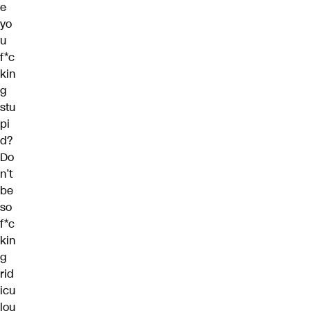
e
yo
u
f*c
kin
g
stu
pi
d?
Do
n’t
be
so
f*c
kin
g
rid
icu
lou