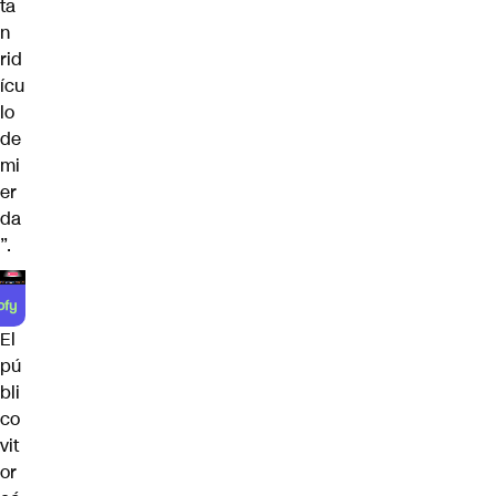
ta
n
rid
ícu
lo
de
mi
er
da
”.
El
pú
bli
co
vit
or