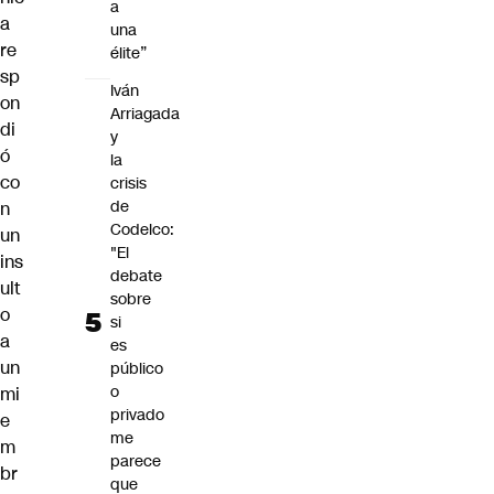
a
a
una
re
élite”
sp
Iván
on
Arriagada
di
y
ó
la
co
crisis
de
n
Codelco:
un
"El
ins
debate
ult
sobre
o
si
a
es
un
público
o
mi
privado
e
me
m
parece
br
que