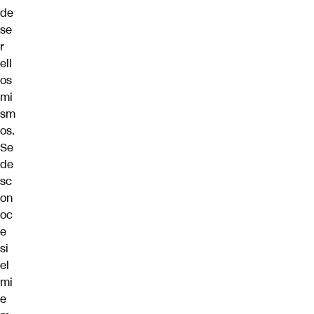
de
se
r
ell
os
mi
sm
os.
Se
de
sc
on
oc
e
si
el
mi
e