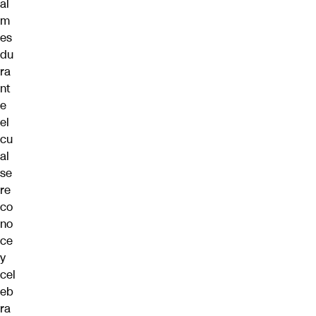
al
m
es
du
ra
nt
e
el
cu
al
se
re
co
no
ce
y
cel
eb
ra