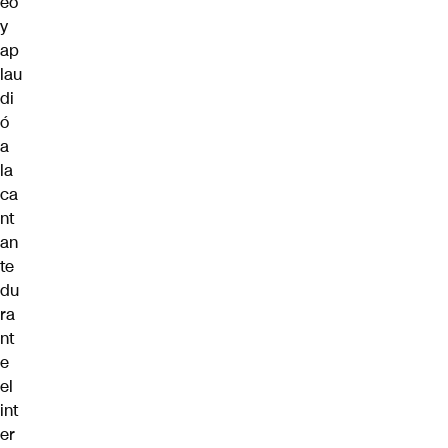
eó
y
ap
lau
di
ó
a
la
ca
nt
an
te
du
ra
nt
e
el
int
er