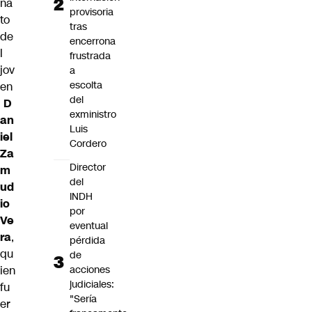
na
provisoria
to
tras
de
encerrona
l
frustrada
jov
a
escolta
en
del
D
exministro
an
Luis
iel
Cordero
Za
Director
m
del
ud
INDH
io
por
Ve
eventual
ra
,
pérdida
qu
de
ien
acciones
judiciales:
fu
"Sería
er