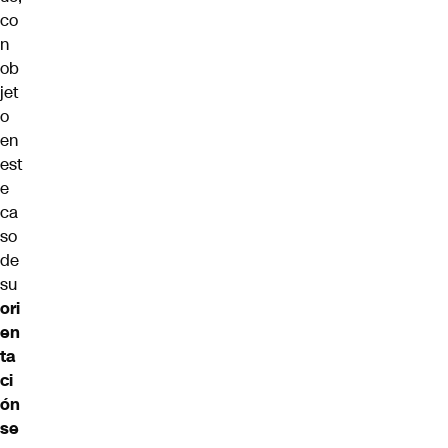
co
n
ob
jet
o
en
est
e
ca
so
de
su
ori
en
ta
ci
ón
se