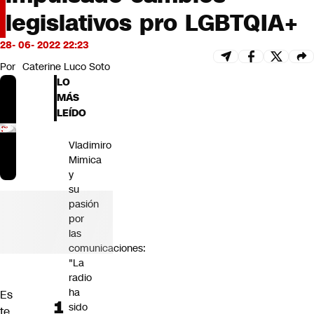
Futuro 360
legislativos pro LGBTQIA+
Opinión
28- 06- 2022 22:23
Por
Caterine Luco Soto
LO
MÁS
LEÍDO
Vladimiro
Mimica
y
su
pasión
por
las
comunicaciones:
"La
radio
ha
Es
sido
te