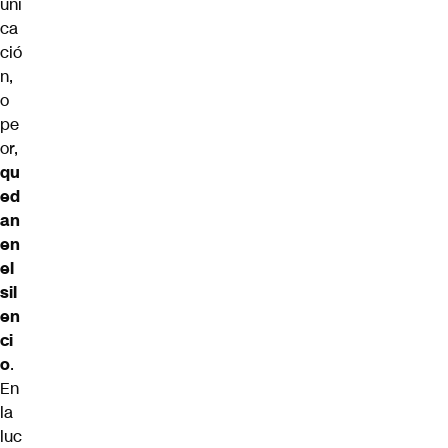
uni
ca
ció
n,
o
pe
or,
qu
ed
an
en
el
sil
en
ci
o
.
En
la
luc