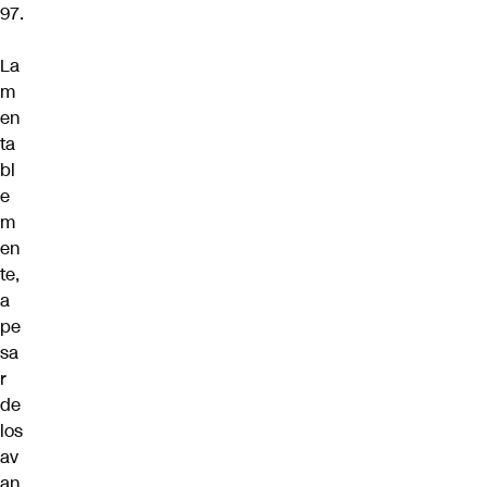
97.
La
m
en
ta
bl
e
m
en
te,
a
pe
sa
r
de
los
av
an