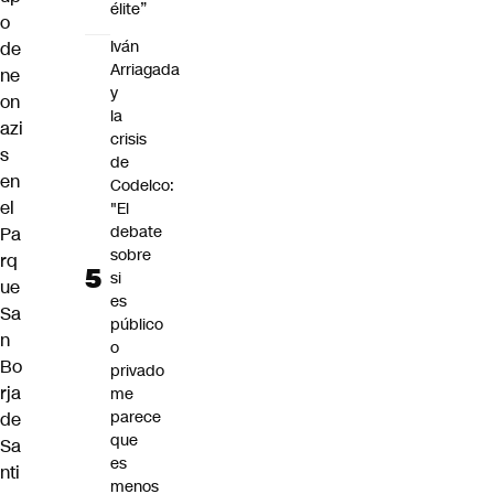
élite”
o
Iván
de
Arriagada
ne
y
on
la
azi
crisis
s
de
en
Codelco:
el
"El
debate
Pa
sobre
rq
si
ue
es
Sa
público
n
o
Bo
privado
rja
me
parece
de
que
Sa
es
nti
menos