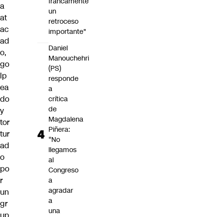
francamente
a
un
at
retroceso
ac
importante"
ad
Daniel
o,
Manouchehri
go
(PS)
lp
responde
ea
a
do
crítica
de
y
Magdalena
tor
Piñera:
tur
“No
ad
llegamos
o
al
po
Congreso
r
a
agradar
un
a
gr
una
up