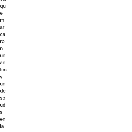
qu
e
m
ar
ca
ro
n
un
an
tes
y
un
de
sp
ué
s
en
la