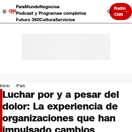
País
Mundo
Negocios
Radio
Podcast y Programas completos
CNN
Futuro 360
Cultura
Servicios
País
Mundo
Negocios
Inicio
País
Luchar por y a pesar del
Deportes
Programas completos
dolor: La experiencia de
Cultura
Servicios
organizaciones que han
Bits
CNN Data
impulsado cambios
CNN tiempo