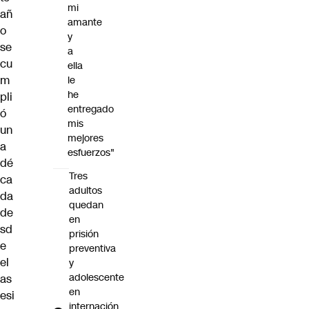
mi
añ
amante
o
y
se
a
cu
ella
m
le
he
pli
entregado
ó
mis
un
mejores
a
esfuerzos"
dé
Tres
ca
adultos
da
quedan
de
en
sd
prisión
e
preventiva
el
y
adolescente
as
en
esi
internación