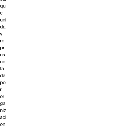
qu
e
uni
da
y
re
pr
es
en
ta
da
po
r
or
ga
niz
aci
on