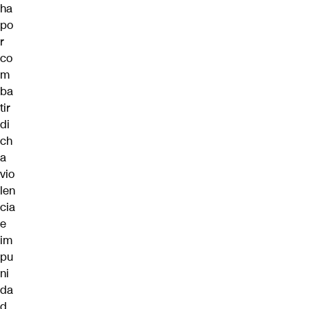
ha
po
r
co
m
ba
tir
di
ch
a
vio
len
cia
e
im
pu
ni
da
d,