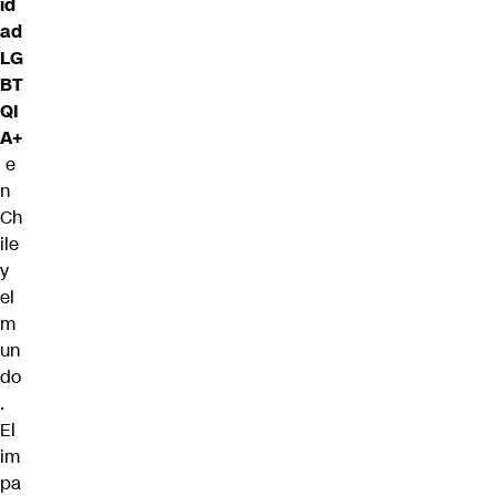
id
ad
LG
BT
QI
A+
e
n
Ch
ile
y
el
m
un
do
.
El
im
pa