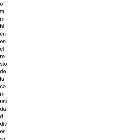
o
ta
m
bi
én
en
el
re
sto
de
la
co
m
uni
da
d
div
er
sa,