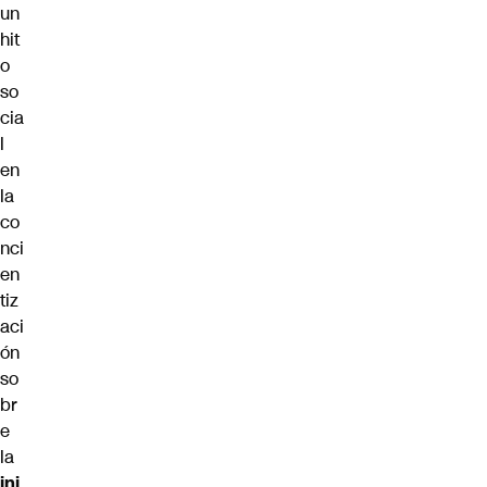
un
hit
o
so
cia
l
en
la
co
nci
en
tiz
aci
ón
so
br
e
la
inj