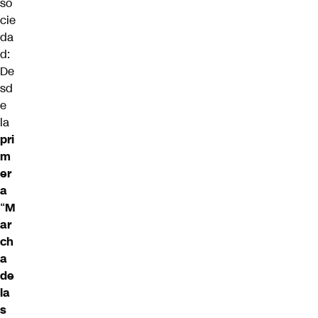
so
cie
da
d:
De
sd
e
la
pri
m
er
a
“
M
ar
ch
a
de
la
s