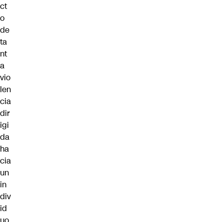
ct
o
de
ta
nt
a
vio
len
cia
dir
igi
da
ha
cia
un
in
div
id
uo,