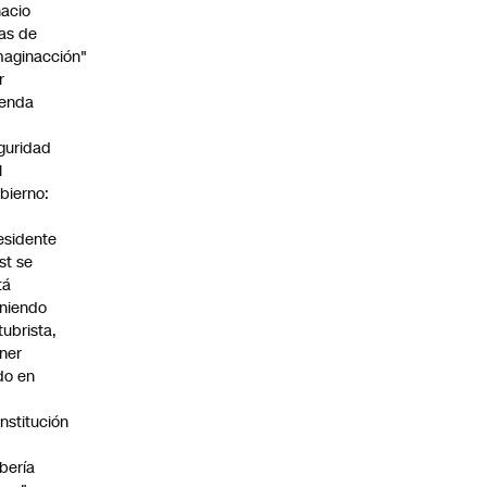
nacio
as de
maginacción"
r
enda
guridad
l
bierno:
esidente
st se
tá
niendo
tubrista,
ner
do en
nstitución
bería