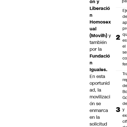
pa
ón y
Liberació
Ej
n
de
Homosex
ap
ual
pr
q
(Movilh)
y
es
también
el
por la
se
Fundació
c
n
fe
Iguales.
Tr
En esta
re
oportunid
d
ad, la
Bo
movilizaci
Go
ón se
de
y
enmarca
ex
en la
ci
solicitud