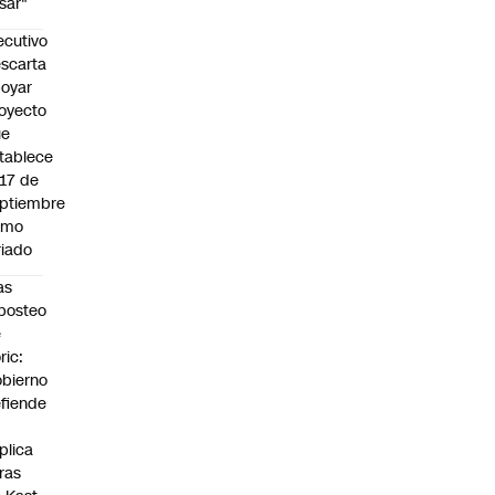
sar"
ecutivo
scarta
oyar
oyecto
ue
tablece
 17 de
ptiembre
omo
riado
as
posteo
e
ric:
bierno
fiende
plica
fras