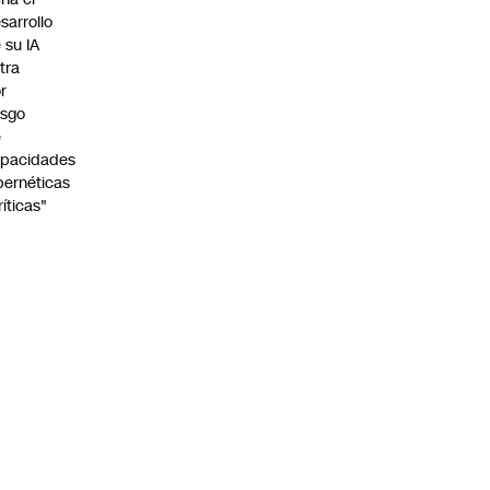
sarrollo
 su IA
tra
r
esgo
e
pacidades
bernéticas
ríticas"