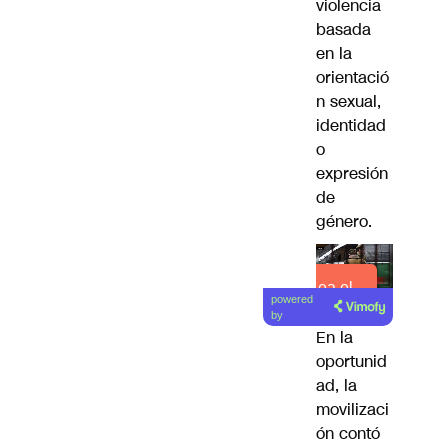
violencia
basada
en la
orientació
n sexual,
identidad
o
expresión
de
género.
Lea el
powered
artículo
by
En la
oportunid
ad, la
movilizaci
ón contó