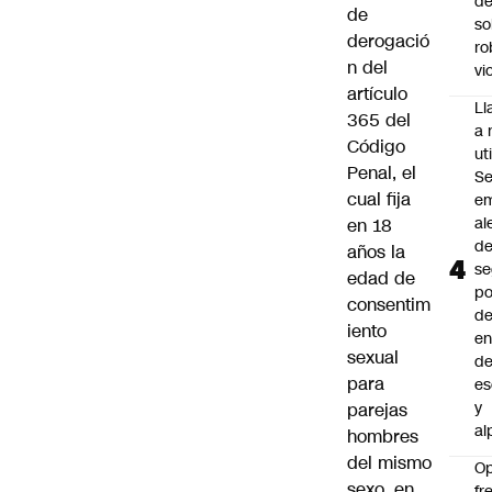
de
de
so
derogació
ro
n del
vi
artículo
L
365 del
a 
Código
uti
Penal, el
Se
cual fija
em
al
en 18
d
años la
se
edad de
po
consentim
de
iento
en
sexual
d
para
es
y
parejas
al
hombres
del mismo
O
sexo, en
fr