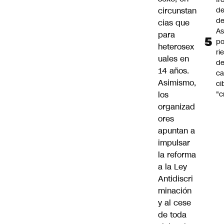
circunstan
de
de
cias que
As
para
po
heterosex
ri
uales en
d
14 años.
ca
Asimismo,
ci
los
"c
organizad
ores
apuntan a
impulsar
la reforma
a la Ley
Antidiscri
minación
y al cese
de toda