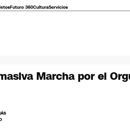
letos
Futuro 360
Cultura
Servicios
 masiva Marcha por el Org
MÁS
O