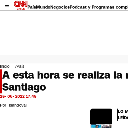
País
Mundo
Negocios
Podcast y Programas comp
País
Mundo
Inicio
País
Negocios
A esta hora se realiza la
Deportes
Santiago
Programas completos
Cultura
Servicios
25- 06- 2022 17:45
Bits
Por
lsandoval
CNN Data
LO 
CNN tiempo
LEÍD
Futuro 360
Opinión