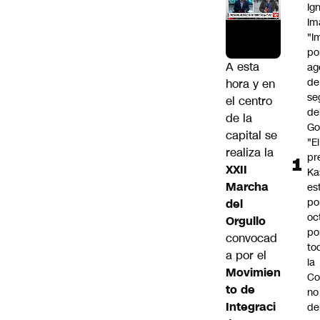
Ig
Im
"I
po
A esta
ag
de
hora y en
se
el centro
de
de la
Go
capital se
"El
realiza la
pr
XXII
Ka
Marcha
es
po
del
oc
Orgullo
po
convocad
to
a por el
la
Movimien
Co
to de
no
Integraci
de