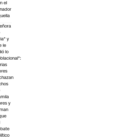
n el
nador
uella
eñora
e
ria" y
e le
lió lo
blacional":
rias
bres
chazan
chos
e
mila
ores y
aman
que
l
ebate
lítico