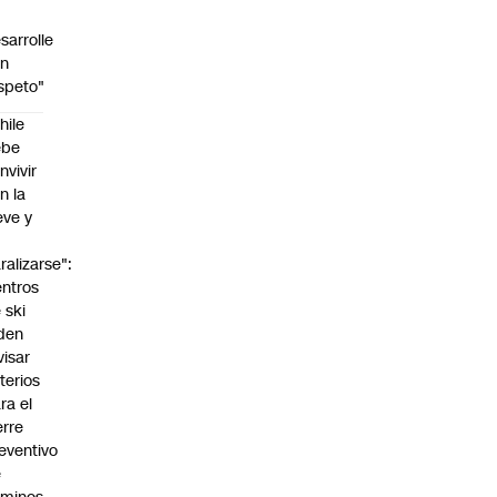
sarrolle
on
speto"
hile
ebe
nvivir
n la
eve y
o
ralizarse":
ntros
 ski
den
visar
iterios
ra el
erre
eventivo
e