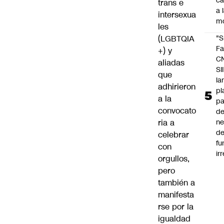
c
trans e
a 
intersexua
m
les
(LGBTQIA
"S
Fa
+) y
C
aliadas
SII
que
la
adhirieron
pl
a la
pa
convocato
de
ria a
ne
d
celebrar
fu
con
ir
orgullos,
pero
también a
manifesta
rse por la
igualdad