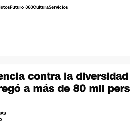
letos
Futuro 360
Cultura
Servicios
encia contra la diversida
regó a más de 80 mil per
MÁS
O