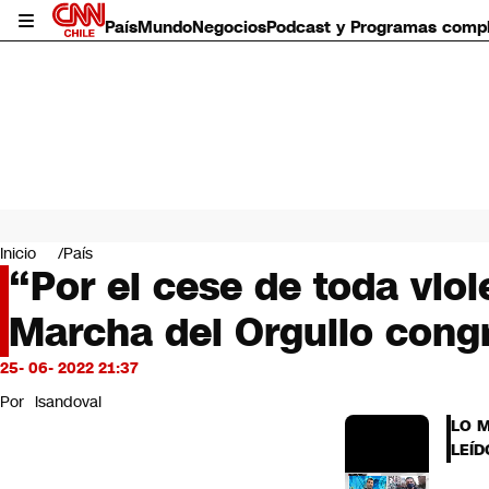
País
Mundo
Negocios
Podcast y Programas comp
País
Mundo
Inicio
País
Negocios
“Por el cese de toda viol
Deportes
Marcha del Orgullo cong
Programas completos
Cultura
Servicios
25- 06- 2022 21:37
Bits
Por
lsandoval
CNN Data
LO 
CNN tiempo
LEÍD
Futuro 360
Opinión