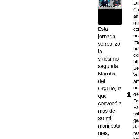
Lu
Co
af
qu
Esta
ex
un
jornada
"f
se realizó
hu
la
co
vigésimo
hi
segunda
Be
Marcha
Ve
del
an
cr
Orgullo, la
de
que
Fe
convocó a
Ra
más de
so
80 mil
ge
manifesta
de
ntes,
re