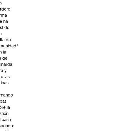
is
rdero
irma
e ha
istido
a
alta de
manidad"
n la
ja de
rnarda
ra y
te las
íticas
rnando
bat
bre la
stión
l caso
sponde: