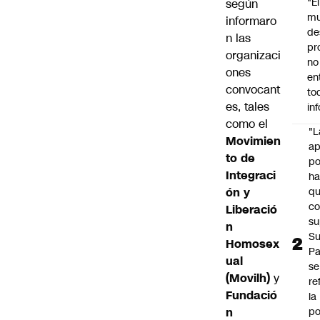
"É
según
m
informaro
de
n las
pr
organizaci
no
ones
en
convocant
to
es, tales
in
como el
"L
Movimien
ap
to de
po
Integraci
h
ón y
q
c
Liberació
su
n
Su
Homosex
P
ual
se
(Movilh)
y
re
Fundació
la
n
po