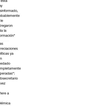
l está
uy
sinformado,
obablemente
 le
tregaron
da la
formación"
as
reciaciones
líticas ya
an
uedado
ompletamente
peradas":
bsecretario
avez
fiere a
lémica