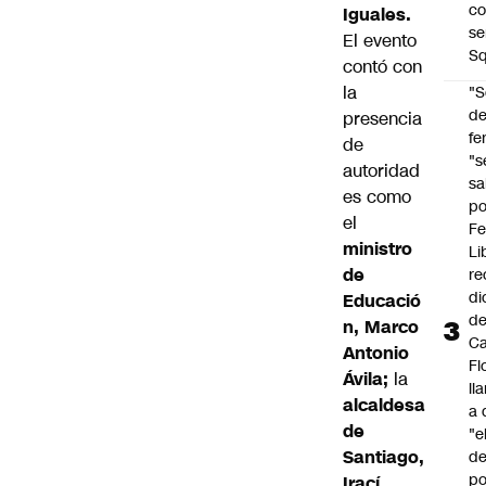
co
Iguales.
se
El evento
Sq
contó con
la
"S
d
presencia
fe
de
"s
autoridad
sa
es como
po
el
Fe
ministro
Li
de
re
di
Educació
d
n, Marco
Ca
Antonio
Fl
Ávila;
la
ll
alcaldesa
a 
de
"e
Santiago,
d
po
Irací