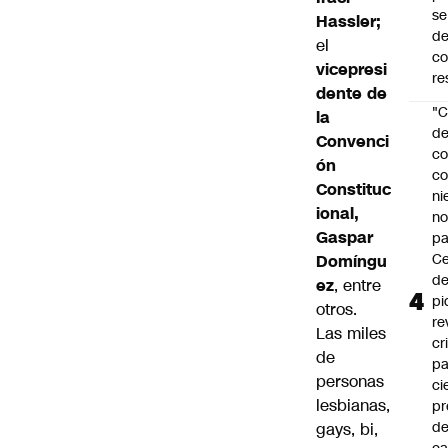
se
Hassler;
de
el
c
vicepresi
re
dente de
"C
la
d
Convenci
co
ón
co
Constituc
ni
ional,
n
Gaspar
pa
Ce
Domíngu
de
ez
, entre
pi
otros.
re
Las miles
cr
de
pa
personas
ci
lesbianas,
pr
d
gays, bi,