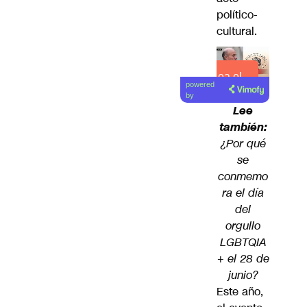
político-
cultural.
Lea el
powered
artículo
by
Lee
también:
¿Por qué
se
conmemo
ra el día
del
orgullo
LGBTQIA
+ el 28 de
junio?
Este año,