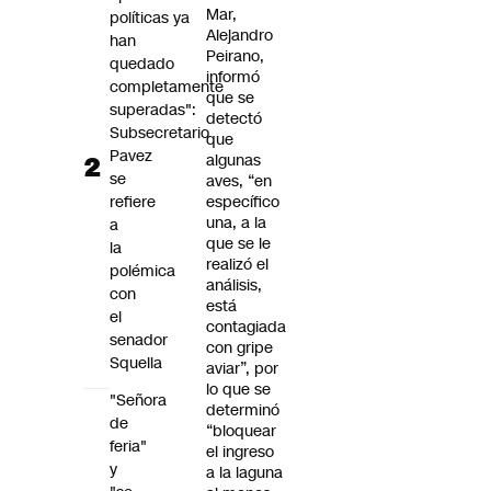
Mar,
políticas ya
Alejandro
han
Peirano,
quedado
informó
completamente
que se
superadas":
detectó
Subsecretario
que
Pavez
algunas
se
aves, “en
refiere
específico
una, a la
a
que se le
la
realizó el
polémica
análisis,
con
está
el
contagiada
senador
con gripe
Squella
aviar”, por
lo que se
"Señora
determinó
de
“bloquear
feria"
el ingreso
y
a la laguna