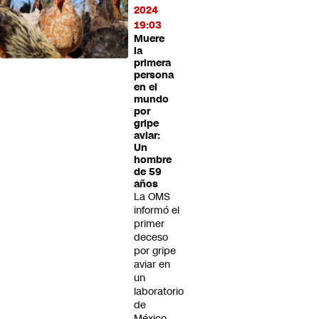
2024
19:03
Muere
la
primera
persona
en el
mundo
por
gripe
aviar:
Un
hombre
de 59
años
La OMS
informó el
primer
deceso
por gripe
aviar en
un
laboratorio
de
México.