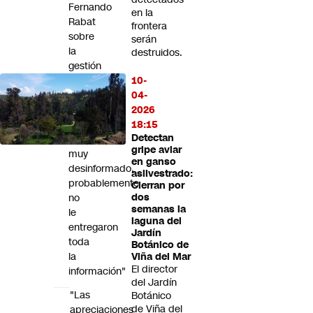
Fernando
en la
Rabat
frontera
sobre
serán
la
destruidos.
gestión
del
10-
caso
04-
responde:
2026
"Él
18:15
Detectan
está
gripe aviar
muy
en ganso
desinformado,
asilvestrado:
probablemente
Cierran por
no
dos
semanas la
le
laguna del
entregaron
Jardín
toda
Botánico de
la
Viña del Mar
El director
información"
del Jardín
"Las
Botánico
de Viña del
apreciaciones