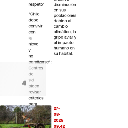
respeto"
disminución
en sus
"Chile
poblaciones
debe
debido al
convivir
cambio
climático, la
con
gripe aviar y
la
el impacto
nieve
humano en
y
su hábitat.
no
paralizarse":
Centros
de
ski
piden
revisar
criterios
para
27-
el
08-
cierre
2025
preventivo
09:42