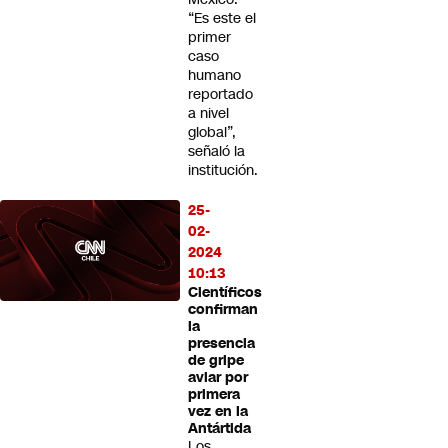
“Es este el
primer
caso
humano
reportado
a nivel
global”,
señaló la
institución.
25-
02-
2024
10:13
Científicos
confirman
la
presencia
de gripe
aviar por
primera
vez en la
Antártida
Los