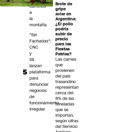
de
Brote de
caminos
gripe
a
aviar en
la
Argentina:
¿El pollo
montaña
podría
subir de
"Sin
precio
Fachadas":
para las
CNC
Fiestas
y
Patrias?
Las carnes
SII
que
lanzan
provienen
plataforma
del país
para
trasandino
denunciar
representan
negocios
cerca del
de
8% de las
funcionamiento
toneladas
irregular
que se
importan,
según cifras
del Servicio