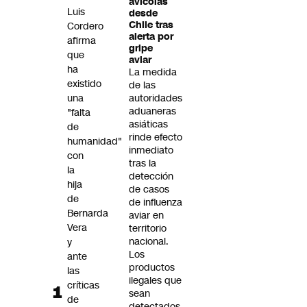
avícolas
Futuro 360
Luis
desde
Chile tras
Cordero
Opinión
alerta por
afirma
gripe
que
aviar
ha
La medida
existido
de las
una
autoridades
aduaneras
"falta
asiáticas
de
rinde efecto
humanidad"
inmediato
con
tras la
la
detección
hija
de casos
de
de influenza
Bernarda
aviar en
Vera
territorio
nacional.
y
Los
ante
productos
las
ilegales que
críticas
sean
de
detectados