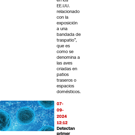
en los
EE.UU.
relacionado
con la
exposición
a una
bandada de
traspatio”,
que es
como se
denomina a
las aves
criadas en
patios
traseros o
espacios
domésticos.
07-
09-
2024
12:12
Detectan
primer