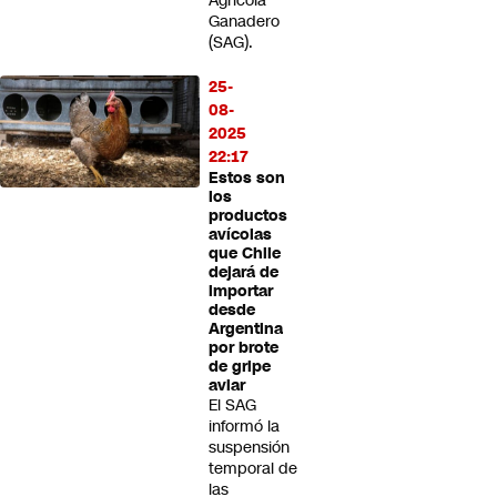
Agrícola
Ganadero
(SAG).
25-
08-
2025
22:17
Estos son
los
productos
avícolas
que Chile
dejará de
importar
desde
Argentina
por brote
de gripe
aviar
El SAG
informó la
suspensión
temporal de
las