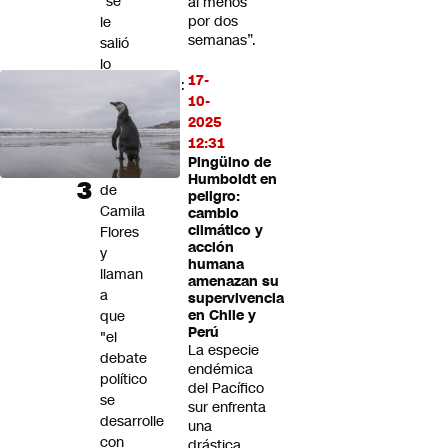
"se
al menos
por dos
le
semanas”.
salió
lo
17-
poblacional":
10-
Ferias
2025
Libres
12:31
rechazan
Pingüino de
dichos
Humboldt en
de
peligro:
Camila
cambio
climático y
Flores
acción
y
humana
llaman
amenazan su
a
supervivencia
que
en Chile y
Perú
"el
La especie
debate
endémica
político
del Pacífico
se
sur enfrenta
desarrolle
una
con
drástica