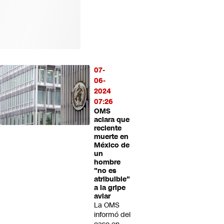
07-
06-
2024
07:26
OMS
aclara que
reciente
muerte en
México de
un
hombre
"no es
atribuible"
a la gripe
aviar
La OMS
informó del