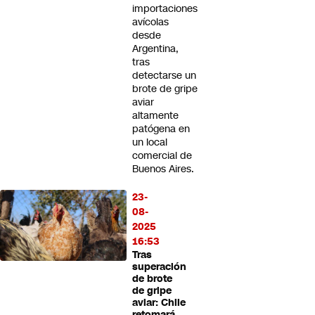
importaciones
avícolas
desde
Argentina,
tras
detectarse un
brote de gripe
aviar
altamente
patógena en
un local
comercial de
Buenos Aires.
23-
08-
2025
16:53
Tras
superación
de brote
de gripe
aviar: Chile
retomará