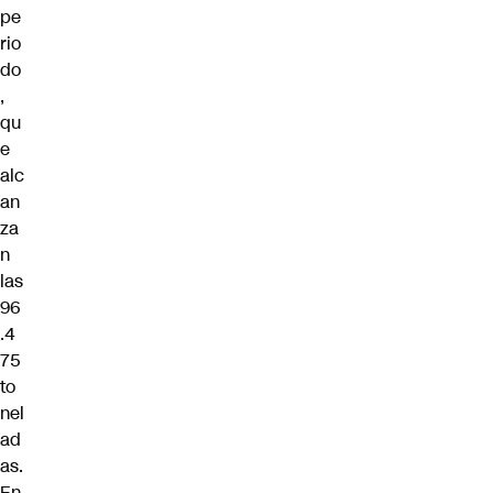
pe
rio
do
,
qu
e
alc
an
za
n
las
96
.4
75
to
nel
ad
as.
En