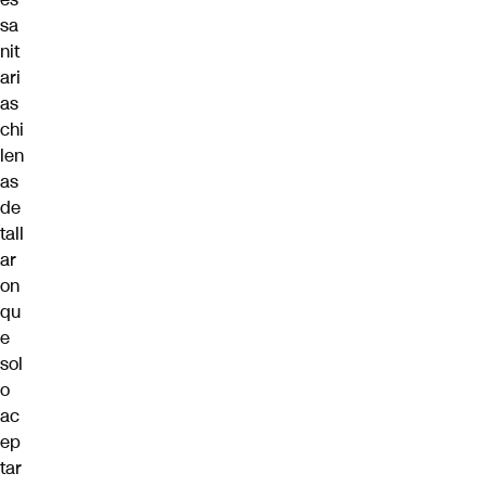
sa
nit
ari
as
chi
len
as
de
tall
ar
on
qu
e
sol
o
ac
ep
tar