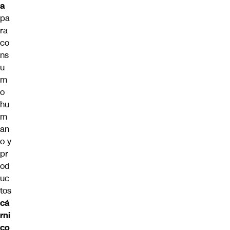
a
pa
ra
co
ns
u
m
o
hu
m
an
o y
pr
od
uc
tos
cá
rni
co