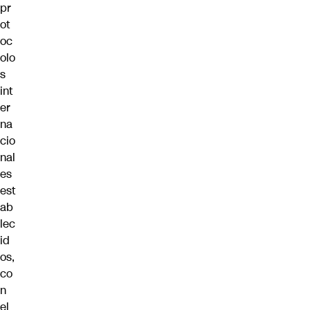
pr
ot
oc
olo
s
int
er
na
cio
nal
es
est
ab
lec
id
os,
co
n
el