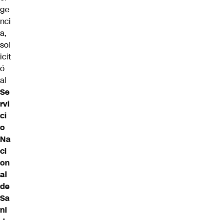
ge
nci
a,
sol
icit
ó
al
Se
rvi
ci
o
Na
ci
on
al
de
Sa
ni