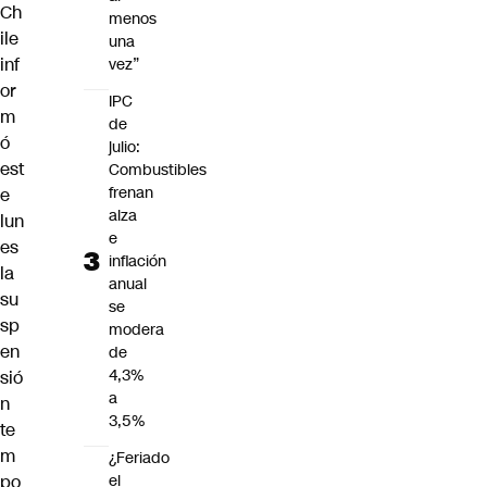
Ch
menos
ile
una
inf
vez”
or
IPC
m
de
ó
julio:
est
Combustibles
frenan
e
alza
lun
e
es
inflación
la
anual
su
se
sp
modera
en
de
4,3%
sió
a
n
3,5%
te
m
¿Feriado
po
el