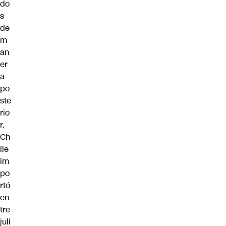
do
s
de
m
an
er
a
po
ste
rio
r.
Ch
ile
im
po
rtó
en
tre
juli