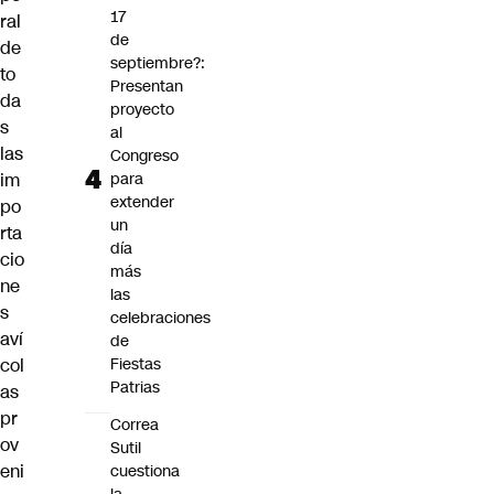
17
ral
de
de
septiembre?:
to
Presentan
da
proyecto
s
al
las
Congreso
im
para
extender
po
un
rta
día
cio
más
ne
las
s
celebraciones
aví
de
col
Fiestas
Patrias
as
pr
Correa
ov
Sutil
eni
cuestiona