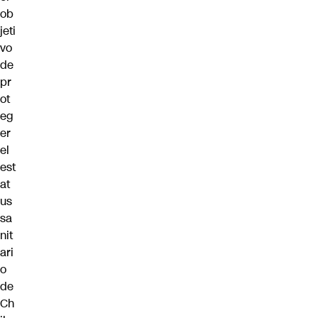
ob
jeti
vo
de
pr
ot
eg
er
el
est
at
us
sa
nit
ari
o
de
Ch