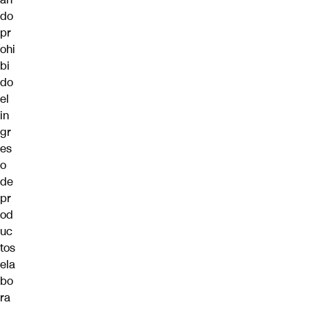
do
pr
ohi
bi
do
el
in
gr
es
o
de
pr
od
uc
tos
ela
bo
ra