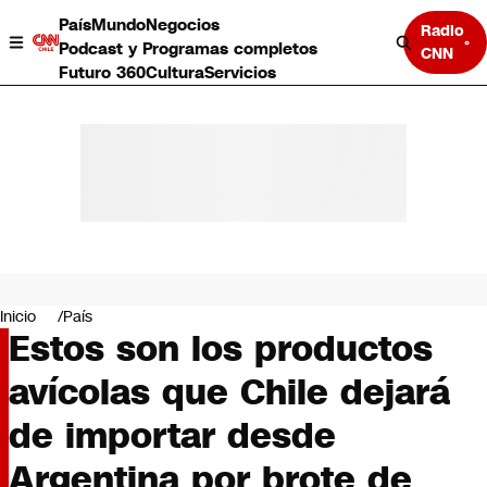
País
Mundo
Negocios
Radio
Podcast y Programas completos
CNN
Futuro 360
Cultura
Servicios
País
Mundo
Negocios
Inicio
País
Estos son los productos
Deportes
Programas completos
avícolas que Chile dejará
Cultura
Servicios
de importar desde
Bits
CNN Data
Argentina por brote de
CNN tiempo