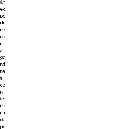
án
ex
po
rta
cio
ne
s
ar
ge
nti
na
s
co
n
fe
ch
as
de
pr