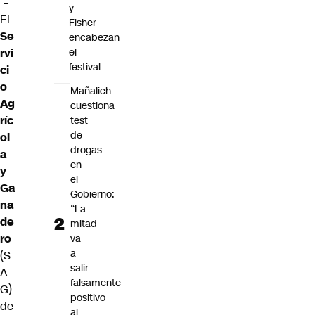
–
y
El
Fisher
Se
encabezan
rvi
el
festival
ci
o
Mañalich
Ag
cuestiona
ríc
test
de
ol
drogas
a
en
y
el
Ga
Gobierno:
na
“La
de
mitad
ro
va
a
(S
salir
A
falsamente
G)
positivo
de
al