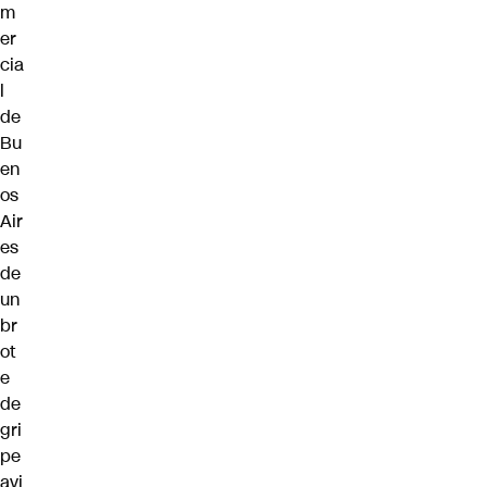
m
er
cia
l
de
Bu
en
os
Air
es
de
un
br
ot
e
de
gri
pe
avi