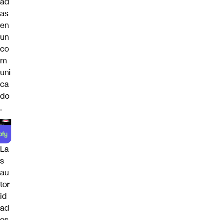
ad
as
en
un
co
m
uni
ca
do
.
La
s
au
tor
id
ad
es