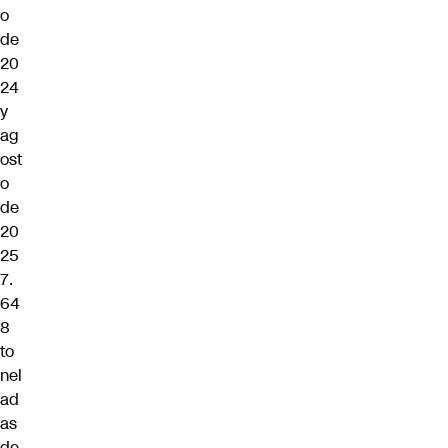
o
de
20
24
y
ag
ost
o
de
20
25
7.
64
8
to
nel
ad
as
de