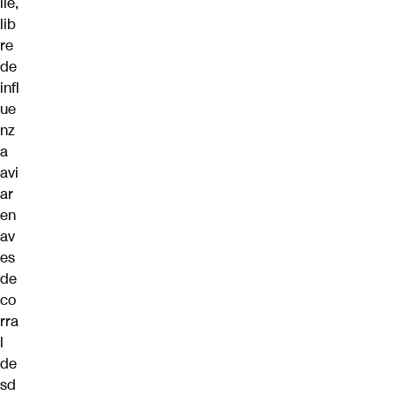
ile,
lib
re
de
infl
ue
nz
a
avi
ar
en
av
es
de
co
rra
l
de
sd