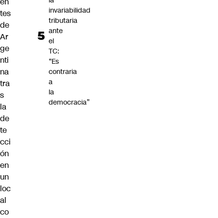
la
en
invariabilidad
tes
tributaria
de
ante
Ar
el
ge
TC:
nti
“Es
na
contraria
a
tra
la
s
democracia”
la
de
te
cci
ón
en
un
loc
al
co