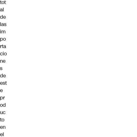
tot
al
de
las
im
po
rta
cio
ne
s
de
est
e
pr
od
uc
to
en
el