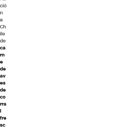
ció
n
a
Ch
ile
de
ca
rn
e
de
av
es
de
co
rra
l
fre
sc