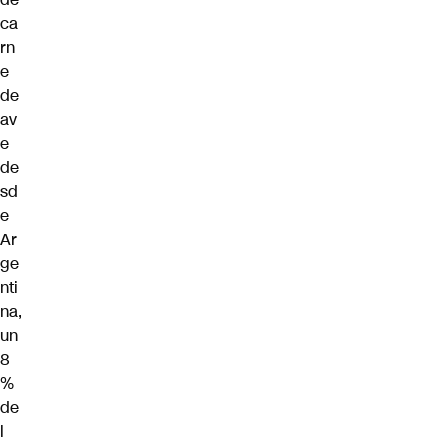
ca
rn
e
de
av
e
de
sd
e
Ar
ge
nti
na,
un
8
%
de
l