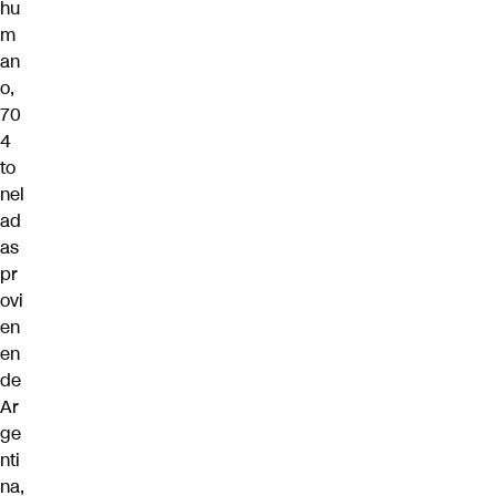
hu
m
an
o,
70
4
to
nel
ad
as
pr
ovi
en
en
de
Ar
ge
nti
na,