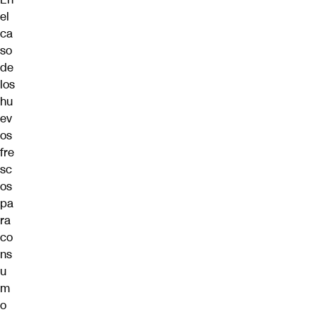
el
ca
so
de
los
hu
ev
os
fre
sc
os
pa
ra
co
ns
u
m
o