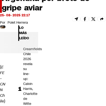
Futuro 360
gripe aviar
Opinión
25- 08- 2025 22:17
Por
Polet Herrera
LO
MÁS
LEÍDO
Creamfields
Chile
2026
revela
(
E
su
FE
line-
–
up:
CN
Calvin
Harris,
N
Charlotte
Ch
de
ile
)
Witte