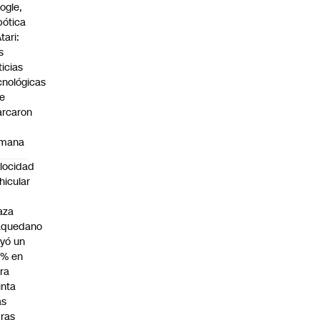
ogle,
bótica
tari:
s
ticias
cnológicas
e
rcaron
mana
locidad
hicular
n
aza
aquedano
yó un
7% en
ra
nta
as
ras