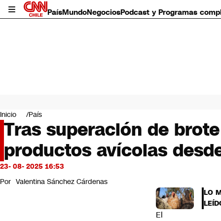
País
Mundo
Negocios
Podcast y Programas comp
País
Mundo
Inicio
País
Negocios
Tras superación de brote
Deportes
productos avícolas desde
Programas completos
Cultura
Servicios
23- 08- 2025 16:53
Bits
Por
Valentina Sánchez Cárdenas
CNN Data
LO 
CNN tiempo
LEÍD
Futuro 360
El
Opinión