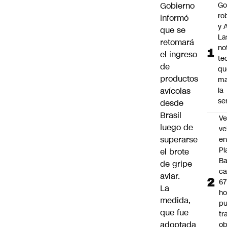
Gobierno
Go
ro
informó
y A
que se
La
retomará
no
el ingreso
te
de
qu
productos
ma
avícolas
la
se
desde
Brasil
Ve
luego de
ve
superarse
e
Pl
el brote
B
de gripe
ca
aviar.
6
La
ho
medida,
pu
que fue
tr
adoptada
ob