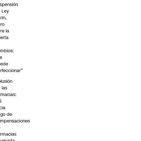
spensión
 Ley
rin,
ro
re la
erta
mbios:
e
uede
rfeccionar”
lusión
 las
rmacias:
S
icia
go de
ompensaciones
e
rmacias
humada