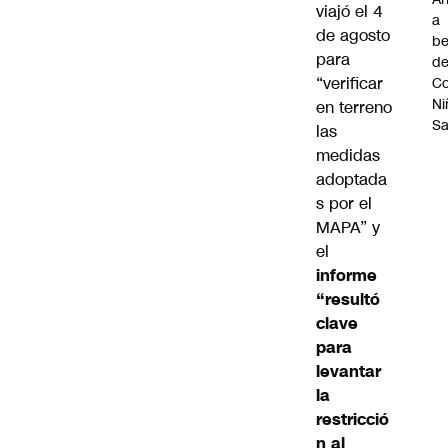
viajó el 4
a
de agosto
be
para
d
“verificar
Co
Ni
en terreno
S
las
medidas
adoptada
s por el
MAPA” y
el
informe
“resultó
clave
para
levantar
la
restricció
n al