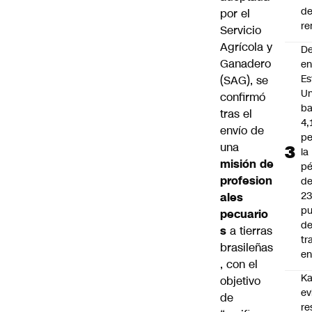
d
por el
re
Servicio
Agrícola y
D
Ganadero
e
Es
(SAG), se
Un
confirmó
ba
tras el
4,
envío de
pe
una
la
misión de
pé
profesion
d
2
ales
pu
pecuario
d
s
a tierras
tr
brasileñas
en
, con el
Ka
objetivo
ev
de
re