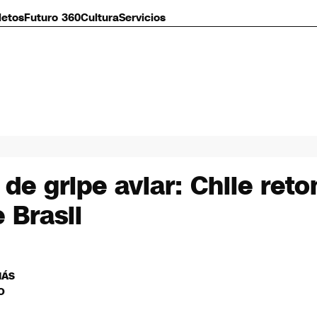
letos
Futuro 360
Cultura
Servicios
 de gripe aviar: Chile ret
 Brasil
MÁS
O