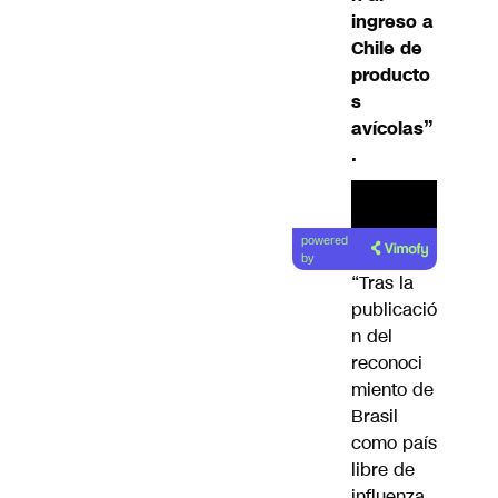
ingreso a
Chile de
producto
s
avícolas”
.
Lea el
powered
artículo
by
“Tras la
publicació
n del
reconoci
miento de
Brasil
como país
libre de
influenza