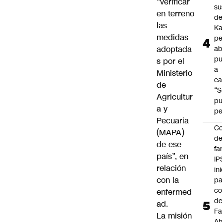
“verificar
su
en terreno
de
las
Ka
medidas
pe
adoptada
ab
pu
s por el
a
Ministerio
ca
de
“S
Agricultur
p
a y
pe
Pecuaria
Co
(MAPA)
de
de ese
fa
país”, en
IP
relación
in
con la
pa
c
enfermed
d
ad.
Fa
La misión
A