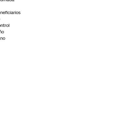
neficiarios
e
ntrol
ño
ano