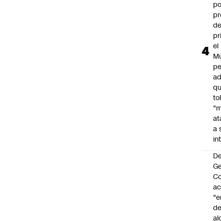
po
pr
d
pr
el
Mu
pe
ad
qu
to
"
at
a 
in
De
G
Co
a
"e
de
al