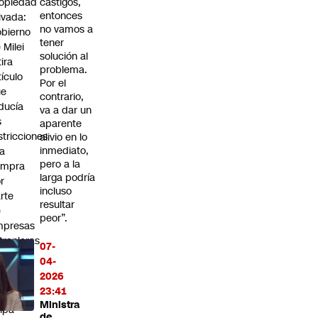
opiedad
castigos,
entonces
ivada:
no vamos a
bierno
tener
 Milei
solución al
tira
problema.
tículo
Por el
ue
contrario,
ducía
va a dar un
s
aparente
stricciones
alivio en lo
inmediato,
la
pero a la
ompra
larga podría
r
incluso
rte
resultar
e
peor”.
mpresas
tranjeras
07-
04-
FA
2026
ace
23:41
ea
Ministra
lpa
de