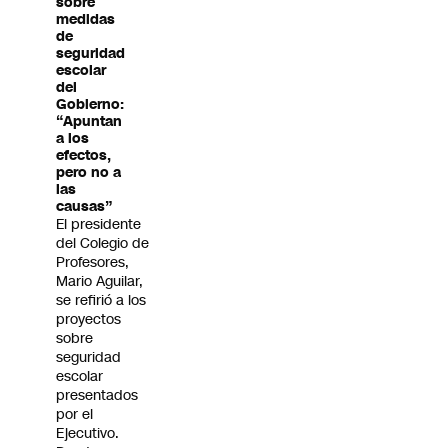
sobre
medidas
de
seguridad
escolar
del
Gobierno:
“Apuntan
a los
efectos,
pero no a
las
causas”
El presidente
del Colegio de
Profesores,
Mario Aguilar,
se refirió a los
proyectos
sobre
seguridad
escolar
presentados
por el
Ejecutivo.