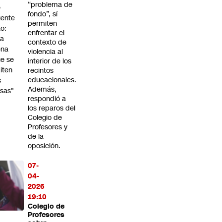
“problema de
e
fondo”, sí
ente
permiten
to:
enfrentar el
Da
contexto de
ena
violencia al
e se
interior de los
iten
recintos
educacionales.
s
Además,
sas"
respondió a
los reparos del
Colegio de
Profesores y
de la
oposición.
07-
04-
2026
19:10
Colegio de
Profesores