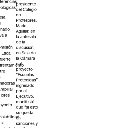
iferencias
presidente
eológicas"
del Colegio
de
esa
Profesores,
l
Mario
enado
Aguilar, en
eva a
la antesala
de la
misión
discusión
en Sala de
 Ética
la Cámara
 fuerte
del
frentamiento
proyecto
tre
“Escuelas
s
Protegidas”,
nadoras
ingresado
mpillai
por el
Flores
Ejecutivo,
manifestó
oyecto
que “si esto
e
se queda
violabilidad
en
 la
sanciones y