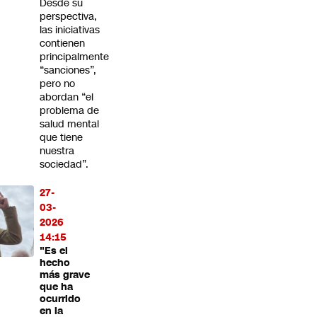
Desde su
perspectiva,
las iniciativas
contienen
principalmente
“sanciones”,
pero no
abordan “el
problema de
salud mental
que tiene
nuestra
sociedad”.
27-
03-
2026
14:15
"Es el
hecho
más grave
que ha
ocurrido
en la