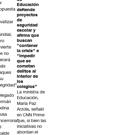
r
Educación
opuesta
defiende
proyectos
e
de
ivatizar
seguridad
escolar y
ndial,
afirma que
ro
buscan
“contener
vierte
la crisis” e
e no
“impedir
lerará
que se
más
cometan
delitos al
aques
interior de
su
los
tegridad"
colegios”
La ministra de
legado
Educación,
ermán
María Paz
dina
Arzola, señaló
cusa
en CNN Prime
ncerrona"
que, si bien las
iniciativas no
l
abordan el
calde