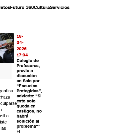
letos
Futuro 360
Cultura
Servicios
18-
MÁS
04-
O
2026
17:04
Colegio de
Profesores,
previo a
discusión
en Sala por
“Escuelas
gentina
Protegidas”,
advierte: “Si
chaza
esto solo
sculparse
queda en
n
castigos, no
asil e
habrá
solución al
siste
problema"”
 las
El