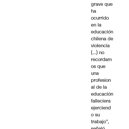
grave que
ha
ocurrido
en la
educación
chilena de
violencia
(…) no
recordam
os que
una
profesion
al de la
educación
falleciera
ejerciend
o su
trabajo”,
señaló.