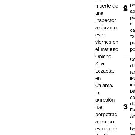
pe
muerte de
ab
una
pu
inspector
a
a durante
ca
este
“S
viernes en
p
el Instituto
pe
Obispo
Co
Silva
de
Lezaeta,
fa
en
IP
in
Calama.
pa
La
c
agresión
d
fue
Fa
perpetrad
A
a por un
a
estudiante
be