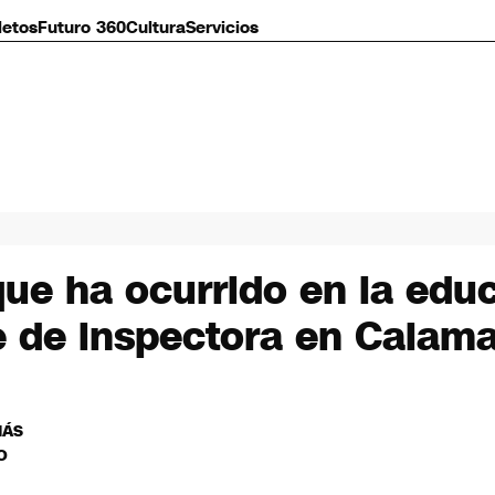
letos
Futuro 360
Cultura
Servicios
ue ha ocurrido en la educ
e de inspectora en Calam
MÁS
O