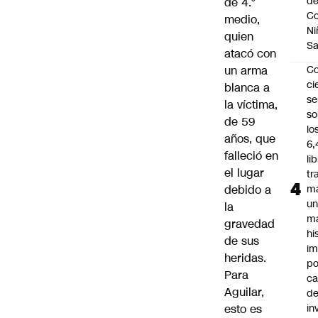
d
de 4.°
Co
medio,
Ni
quien
S
atacó con
un arma
C
ci
blanca a
s
la víctima,
so
de 59
lo
años, que
6,
falleció en
li
el lugar
tr
debido a
m
u
la
m
gravedad
hi
de sus
im
heridas.
po
Para
ca
Aguilar,
d
esto es
in