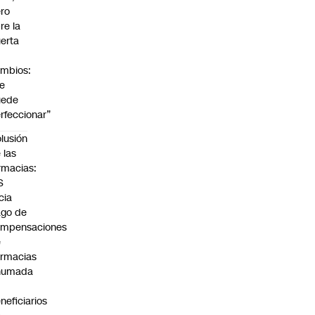
ro
re la
erta
mbios:
e
uede
rfeccionar”
lusión
 las
rmacias:
S
icia
go de
ompensaciones
e
rmacias
humada
neficiarios