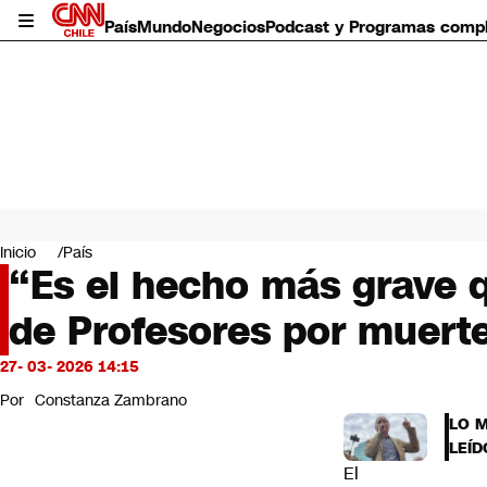
País
Mundo
Negocios
Podcast y Programas comp
País
Mundo
Inicio
País
Negocios
“Es el hecho más grave q
Deportes
de Profesores por muert
Programas completos
Cultura
Servicios
27- 03- 2026 14:15
Bits
Por
Constanza Zambrano
CNN Data
LO 
CNN tiempo
LEÍD
Futuro 360
El
Opinión