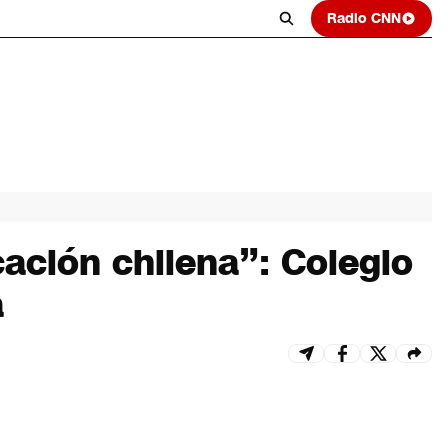
Radio CNN
ación chilena”: Colegio
a