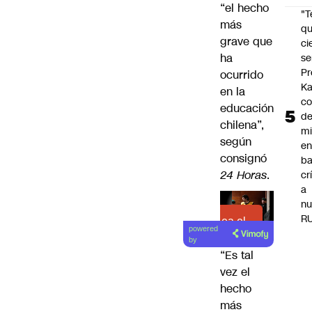
“el hecho
"
más
qu
grave que
ci
ha
se
Pr
ocurrido
Ka
en la
co
educación
de
chilena”,
mi
según
e
consignó
ba
24 Horas
.
cr
a
nu
R
Lea el
powered
artículo
by
“Es tal
vez el
hecho
más