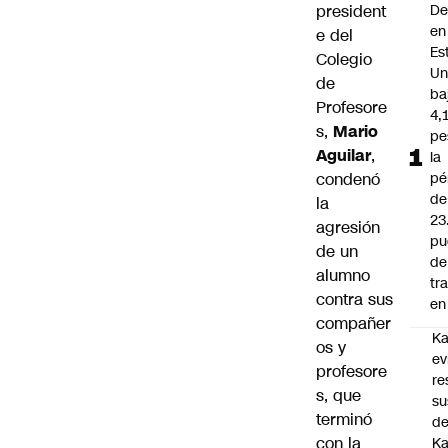
president
De
en
e del
Es
Colegio
Un
de
ba
Profesore
4,
s
,
Mario
pe
Aguilar
,
la
condenó
pé
de
la
23
agresión
pu
de un
de
alumno
tr
contra sus
en 
compañer
Ka
os y
ev
profesore
re
s, que
su
terminó
de
con la
Ka