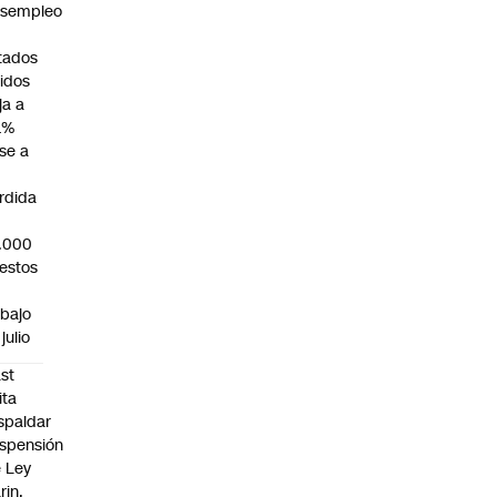
sempleo
tados
idos
ja a
1%
se a
rdida
.000
estos
abajo
julio
st
ita
spaldar
spensión
 Ley
rin,