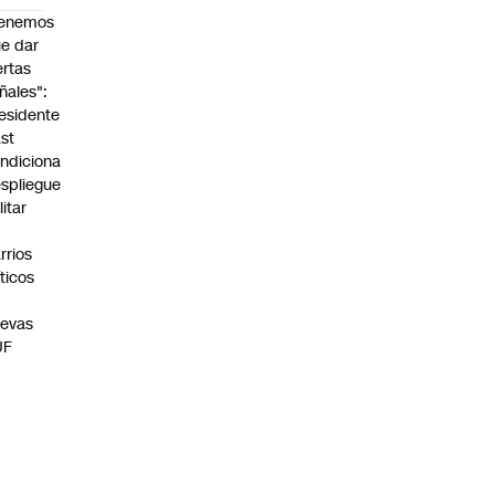
Tenemos
e dar
ertas
ñales":
esidente
st
ndiciona
spliegue
litar
n
rrios
íticos
evas
UF