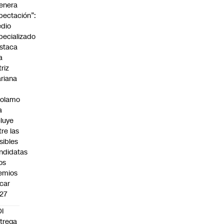
enera
pectación”:
dio
pecializado
staca
a
triz
riana
rolamo
a
cluye
tre las
sibles
ndidatas
los
emios
car
27
I
trega