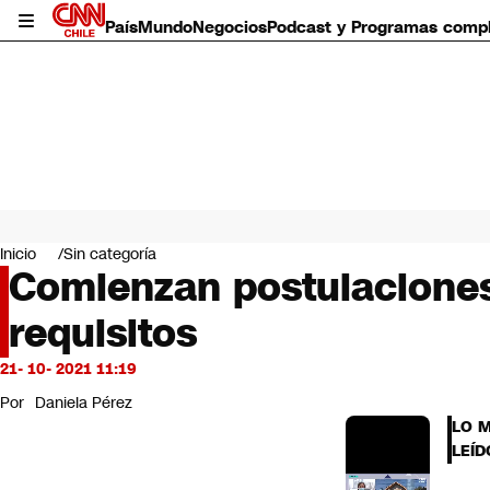
País
Mundo
Negocios
Podcast y Programas comp
País
Mundo
Inicio
Sin categoría
Negocios
Comienzan postulaciones 
Deportes
requisitos
Programas completos
Cultura
Servicios
21- 10- 2021 11:19
Bits
Por
Daniela Pérez
CNN Data
LO 
CNN tiempo
LEÍD
Futuro 360
Opinión