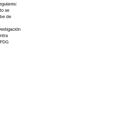
regulares:
to se
be de
vestigación
ntra
 PDG