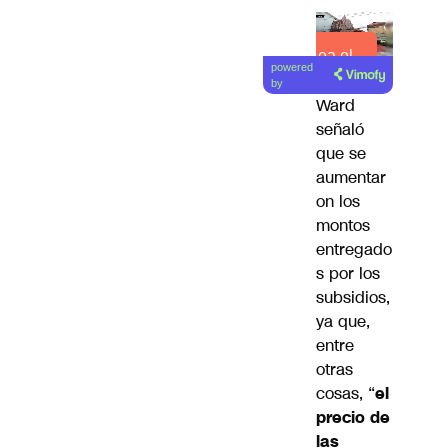
Lea el
powered
artículo
by
Ward
señaló
que se
aumentar
on los
montos
entregado
s por los
subsidios,
ya que,
entre
otras
cosas, “
el
precio de
las