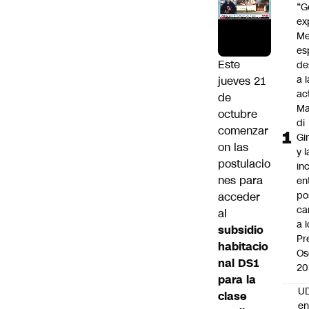
“G
ex
Me
es
Este
de
a l
jueves 21
ac
de
Ma
octubre
di
comenzar
Gi
on las
y l
postulacio
in
nes para
en
po
acceder
ca
al
a 
subsidio
Pr
habitacio
Os
nal DS1
20
para la
UD
clase
en