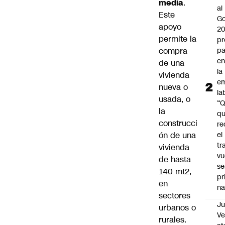
media
.
al
Este
Go
apoyo
2
permite la
pr
compra
pa
en
de una
la
vivienda
em
nueva o
la
usada, o
“
la
q
construcci
re
ón de una
el
tr
vivienda
vu
de hasta
se
140 mt2,
pr
en
na
sectores
Ju
urbanos o
V
rurales.