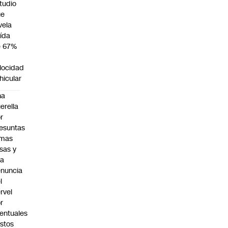
tudio
ue
vela
ída
e 67%
n
locidad
hicular
na
erella
r
esuntas
rmas
lsas y
na
nuncia
l
rvel
r
entuales
stos