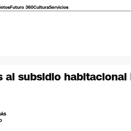
letos
Futuro 360
Cultura
Servicios
al subsidio habitacional 
MÁS
O