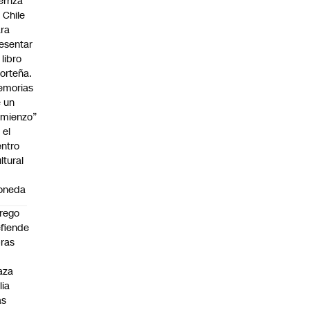
erriza
 Chile
ra
esentar
 libro
orteña.
emorias
 un
mienzo”
 el
ntro
ltural
a
oneda
rego
fiende
ras
n
aza
lia
as