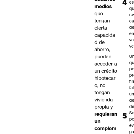
es
medios
q
que
re
tengan
ca
d
cierta
e
capacida
ve
d de
ve
ahorro,
puedan
U
qu
acceder a
po
un crédito
pr
hipotecari
fi
o, no
fa
tengan
u
vivienda
de
propia y
de
Se
requieran
po
un
ev
complem
ga