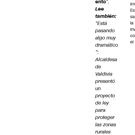
ento
”.
ir
Lee
Es
también:
sa
“Está
la
in
pasando
co
algo muy
el
dramático
”:
Alcaldesa
de
Valdivia
presentó
un
proyecto
de ley
para
proteger
las zonas
rurales