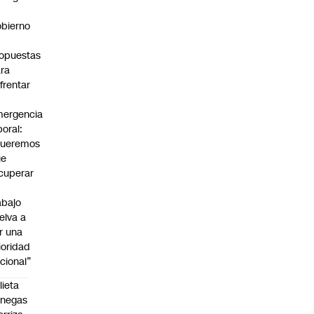
bierno
0
opuestas
ra
frentar
ergencia
boral:
Queremos
ue
cuperar
abajo
elva a
r una
ioridad
cional”
lieta
enegas