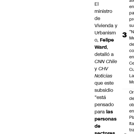
at
El
en
ministro
pa
de
pr
Vivienda y
su
“N
Urbanism
M
o,
Felipe
de
Ward
,
co
detalló a
en
CNN Chile
Ce
y
CHV
Cu
Noticias
L
M
que este
subsidio
Or
“está
de
pensado
ob
e
para
las
Pl
personas
Ita
de
tr
sectores